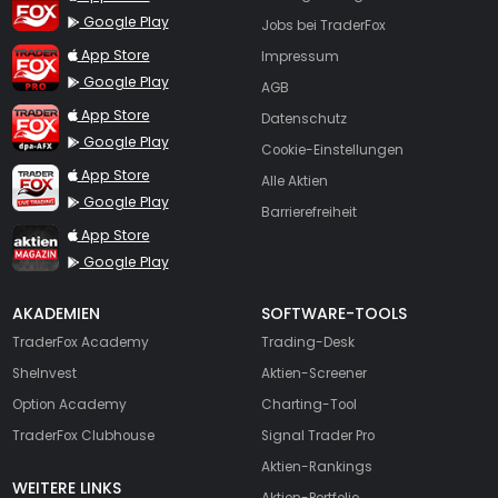
Google Play
Jobs bei TraderFox
TraderFox Pro
App Store
Impressum
Google Play
AGB
TraderFox dpa-AFX ProFeed
App Store
Datenschutz
Google Play
Cookie-Einstellungen
TraderFox Live Trading
App Store
Alle Aktien
Google Play
Barrierefreiheit
TraderFox aktien Magazin
App Store
Google Play
AKADEMIEN
SOFTWARE-TOOLS
TraderFox Academy
Trading-Desk
SheInvest
Aktien-Screener
Option Academy
Charting-Tool
TraderFox Clubhouse
Signal Trader Pro
Aktien-Rankings
WEITERE LINKS