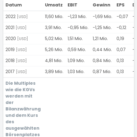
Datum
Umsatz
EBIT
Gewinn
EPS
D
2022
11,60 Mio.
-1,23 Mio.
-1,69 Mio.
-0,07
-
[USD]
2021
3,91 Mio.
-0,95 Mio.
-1,25 Mio.
-0,12
-
[USD]
2020
5,02 Mio.
1,51 Mio.
1,21 Mio.
0,19
-
[USD]
2019
5,26 Mio.
0,59 Mio.
0,44 Mio.
0,07
-
[USD]
2018
4,81 Mio.
1,09 Mio.
0,84 Mio.
0,13
-
[USD]
2017
3,89 Mio.
1,03 Mio.
0,87 Mio.
0,13
-
[USD]
Die Multiples
wie die KGVs
werden mit
der
Bilanzwährung
und dem Kurs
des
ausgewählten
Börsenplatzes