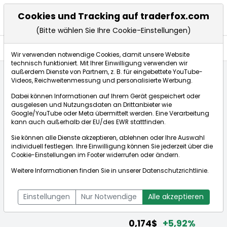
Cookies und Tracking auf traderfox.com
(Bitte wählen Sie Ihre Cookie-Einstellungen)
Aktien
Wir verwenden notwendige Cookies, damit unsere Website
technisch funktioniert. Mit Ihrer Einwilligung verwenden wir
außerdem Dienste von Partnern, z. B. für eingebettete YouTube-
Videos, Reichweitenmessung und personalisierte Werbung.
Startseite
Aktien
Dabei können Informationen auf Ihrem Gerät gespeichert oder
China Liberal Education Holdings Limited
ausgelesen und Nutzungsdaten an Drittanbieter wie
Google/YouTube oder Meta übermittelt werden. Eine Verarbeitung
kann auch außerhalb der EU/des EWR stattfinden.
Börse:
Sie können alle Dienste akzeptieren, ablehnen oder Ihre Auswahl
individuell festlegen. Ihre Einwilligung können Sie jederzeit über die
Cookie-Einstellungen
im Footer widerrufen oder ändern.
Weitere Informationen finden Sie in unserer
Datenschutzrichtlinie
.
China Liberal Education Holdings Limited
[ISIN: KYG2161Y1098]
Einstellungen
Nur Notwendige
Alle akzeptieren
Aktienkurse
0,174$
+5,92%