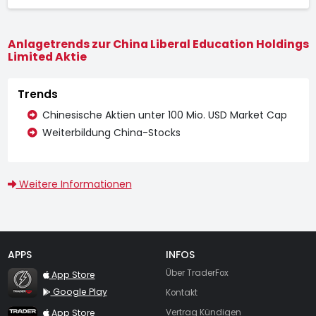
Anlagetrends zur China Liberal Education Holdings
Limited Aktie
Trends
Chinesische Aktien unter 100 Mio. USD Market Cap
Weiterbildung China-Stocks
Weitere Informationen
APPS
INFOS
TraderFox Flash
Über TraderFox
App Store
Google Play
Kontakt
TraderFox App
App Store
Vertrag Kündigen