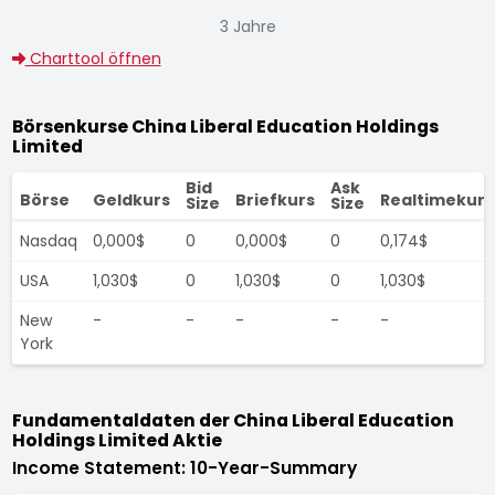
3 Jahre
Charttool öffnen
Börsenkurse China Liberal Education Holdings
Limited
Bid
Ask
Börse
Geldkurs
Briefkurs
Realtimekurs
Size
Size
Nasdaq
0,000$
0
0,000$
0
0,174$
USA
1,030$
0
1,030$
0
1,030$
New
-
-
-
-
-
York
Fundamentaldaten der China Liberal Education
Holdings Limited Aktie
Income Statement: 10-Year-Summary