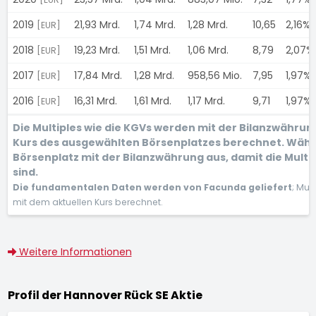
2019
21,93 Mrd.
1,74 Mrd.
1,28 Mrd.
10,65
2,16%
[EUR]
2018
19,23 Mrd.
1,51 Mrd.
1,06 Mrd.
8,79
2,07%
[EUR]
2017
17,84 Mrd.
1,28 Mrd.
958,56 Mio.
7,95
1,97%
[EUR]
2016
16,31 Mrd.
1,61 Mrd.
1,17 Mrd.
9,71
1,97%
[EUR]
Die Multiples wie die KGVs werden mit der Bilanzwähru
Kurs des ausgewählten Börsenplatzes berechnet. Wähl
Börsenplatz mit der Bilanzwährung aus, damit die Multi
sind.
Die fundamentalen Daten werden von Facunda geliefert
; Mul
mit dem aktuellen Kurs berechnet.
Weitere Informationen
Profil der Hannover Rück SE Aktie