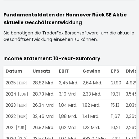
Fundamentaldaten der Hannover Rück SE Aktie
Aktuelle Geschäftsentwicklung
Sie benötigen die TraderFox Börsensoftware, um die aktuelle
Geschäftsentwicklung einsehen zu können.
Income Statement: 10-Year-Summary
Datum
Umsatz
EBIT
Gewinn
EPS
Divid
2025
28,82 Mrd.
3,45 Mrd.
2,64 Mrd.
21,90
4,92%
[EUR]
2024
28,73 Mrd.
3,19 Mrd.
2,33 Mrd.
19,31
3,54%
[EUR]
2023
26,34 Mrd.
1,84 Mrd.
1,82 Mrd.
15,13
2,83%
[EUR]
2022
32,46 Mrd.
1,88 Mrd.
1,41 Mrd.
11,67
2,36%
[EUR]
2021
26,82 Mrd.
1,62 Mrd.
1,23 Mrd.
10,21
2,26%
[EUR]
2020
23,57 Mrd.
1,04 Mrd.
883,07 Mio.
7,32
1,77%
[EUR]