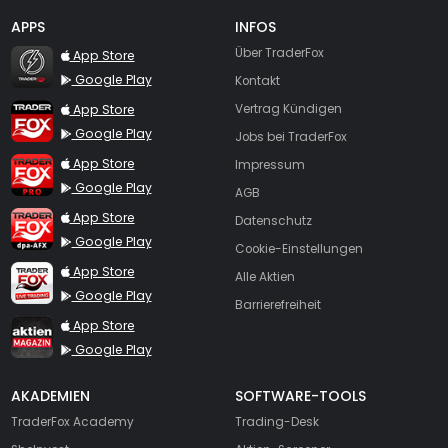
APPS
INFOS
TraderFox Flash
Über TraderFox
App Store
Google Play
Kontakt
TraderFox App
App Store
Vertrag Kündigen
Google Play
Jobs bei TraderFox
TraderFox Pro
App Store
Impressum
Google Play
AGB
TraderFox dpa-AFX ProFeed
App Store
Datenschutz
Google Play
Cookie-Einstellungen
TraderFox Live Trading
App Store
Alle Aktien
Google Play
Barrierefreiheit
TraderFox aktien Magazin
App Store
Google Play
AKADEMIEN
SOFTWARE-TOOLS
TraderFox Academy
Trading-Desk