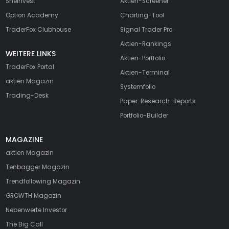
SheInvest
Aktien-Screener
Option Academy
Charting-Tool
TraderFox Clubhouse
Signal Trader Pro
Aktien-Rankings
WEITERE LINKS
Aktien-Portfolio
TraderFox Portal
Aktien-Terminal
aktien Magazin
Systemfolio
Trading-Desk
Paper: Research-Reports
Portfolio-Builder
MAGAZINE
aktien
Magazin
Tenbagger Magazin
Trendfollowing Magazin
GROWTH
Magazin
Nebenwerte Investor
The Big Call