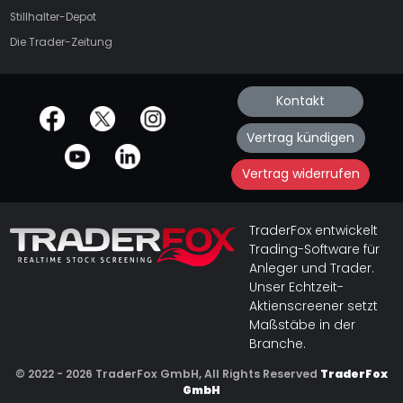
Stillhalter-Depot
Die Trader-Zeitung
Kontakt
offizielle Social Media-Accounts
Vertrag kündigen
Vertrag widerrufen
TraderFox entwickelt
Trading-Software für
Anleger und Trader.
Unser Echtzeit-
Aktienscreener setzt
Maßstäbe in der
Branche.
© 2022 - 2026 TraderFox GmbH, All Rights Reserved
TraderFox
GmbH