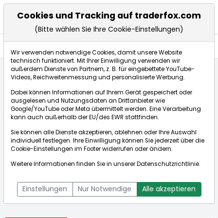
Cookies und Tracking auf traderfox.com
(Bitte wählen Sie Ihre Cookie-Einstellungen)
Aktien
Wir verwenden notwendige Cookies, damit unsere Website
technisch funktioniert. Mit Ihrer Einwilligung verwenden wir
außerdem Dienste von Partnern, z. B. für eingebettete YouTube-
Videos, Reichweitenmessung und personalisierte Werbung.
Startseite
Aktien
Hannover Rück SE
Dabei können Informationen auf Ihrem Gerät gespeichert oder
ausgelesen und Nutzungsdaten an Drittanbieter wie
Google/YouTube oder Meta übermittelt werden. Eine Verarbeitung
Börse:
kann auch außerhalb der EU/des EWR stattfinden.
Sie können alle Dienste akzeptieren, ablehnen oder Ihre Auswahl
individuell festlegen. Ihre Einwilligung können Sie jederzeit über die
Cookie-Einstellungen
im Footer widerrufen oder ändern.
Hannover Rück SE
254,100€
+0,67%
Weitere Informationen finden Sie in unserer
Datenschutzrichtlinie
.
Echtzeit-Aktienkurs Hannover Rück SE
[WKN: 840221 | ISIN:
Bid:
253,400€
Ask:
254,800€
DE0008402215]
Einstellungen
Nur Notwendige
Alle akzeptieren
Aktienkurse