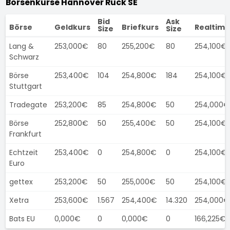
Börsenkurse Hannover Rück SE
Bid
Ask
Börse
Geldkurs
Briefkurs
Realtime
Size
Size
Lang &
253,000€
80
255,200€
80
254,100€
Schwarz
Börse
253,400€
104
254,800€
184
254,100€
Stuttgart
Tradegate
253,200€
85
254,800€
50
254,000€
Börse
252,800€
50
255,400€
50
254,100€
Frankfurt
Echtzeit
253,400€
0
254,800€
0
254,100€
Euro
gettex
253,200€
50
255,000€
50
254,100€
Xetra
253,600€
1.567
254,400€
14.320
254,000€
Bats EU
0,000€
0
0,000€
0
166,225€