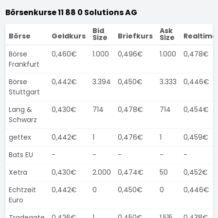
Börsenkurse 11 88 0 Solutions AG
Bid
Ask
Börse
Geldkurs
Briefkurs
Realtime
Size
Size
Börse
0,460€
1.000
0,496€
1.000
0,478€
Frankfurt
Börse
0,442€
3.394
0,450€
3.333
0,446€
Stuttgart
Lang &
0,430€
714
0,478€
714
0,454€
Schwarz
gettex
0,442€
1
0,476€
1
0,459€
Bats EU
-
-
-
-
-
Xetra
0,430€
2.000
0,474€
50
0,452€
Echtzeit
0,442€
0
0,450€
0
0,446€
Euro
Tradegate
0,426€
1
0,450€
1.515
0,438€