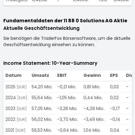
Fundamentaldaten der 11 88 0 Solutions AG Aktie
Aktuelle Geschäftsentwicklung
Sie benötigen die TraderFox Börsensoftware, um die aktuelle
Geschäftsentwicklung einsehen zu können.
Income Statement: 10-Year-Summary
Datum
Umsatz
EBIT
Gewinn
EPS
Div
2025
54,20 Mio.
-0,21 Mio.
0,81 Mio.
0,03
-
[EUR]
2024
55,64 Mio.
-1,05 Mio.
0,44 Mio.
0,02
-
[EUR]
2023
57,05 Mio.
-3,28 Mio.
-4,29 Mio.
-0,17
-
[EUR]
2022
56,02 Mio.
-3,70 Mio.
-3,49 Mio.
-0,14
-
[EUR]
2021
56,53 Mio.
-0,64 Mio.
1,04 Mio.
0,04
-
[EUR]