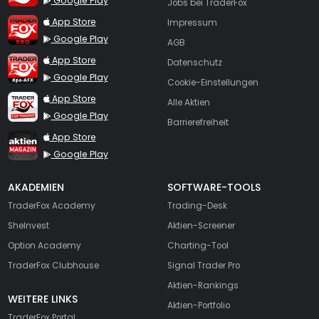
Google Play
Jobs bei TraderFox
TraderFox Pro
App Store
Impressum
Google Play
AGB
TraderFox dpa-AFX ProFeed
App Store
Datenschutz
Google Play
Cookie-Einstellungen
TraderFox Live Trading
App Store
Alle Aktien
Google Play
Barrierefreiheit
TraderFox aktien Magazin
App Store
Google Play
AKADEMIEN
SOFTWARE-TOOLS
TraderFox Academy
Trading-Desk
SheInvest
Aktien-Screener
Option Academy
Charting-Tool
TraderFox Clubhouse
Signal Trader Pro
Aktien-Rankings
WEITERE LINKS
Aktien-Portfolio
TraderFox Portal