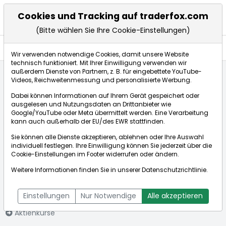
Cookies und Tracking auf traderfox.com
(Bitte wählen Sie Ihre Cookie-Einstellungen)
Aktien
Wir verwenden notwendige Cookies, damit unsere Website
technisch funktioniert. Mit Ihrer Einwilligung verwenden wir
außerdem Dienste von Partnern, z. B. für eingebettete YouTube-
Videos, Reichweitenmessung und personalisierte Werbung.
Startseite
Aktien
11 88 0 Solutions AG
Dabei können Informationen auf Ihrem Gerät gespeichert oder
ausgelesen und Nutzungsdaten an Drittanbieter wie
Google/YouTube oder Meta übermittelt werden. Eine Verarbeitung
Börse:
kann auch außerhalb der EU/des EWR stattfinden.
Sie können alle Dienste akzeptieren, ablehnen oder Ihre Auswahl
individuell festlegen. Ihre Einwilligung können Sie jederzeit über die
Cookie-Einstellungen
im Footer widerrufen oder ändern.
11 88 0 Solutions
0,478€
+19,50%
Weitere Informationen finden Sie in unserer
Datenschutzrichtlinie
.
AG
Echtzeit-Aktienkurs 11 88 0 Solutions AG
[WKN: 511880 | ISIN:
Bid:
0,460€
Ask:
0,496€
Einstellungen
Nur Notwendige
Alle akzeptieren
DE0005118806]
Aktienkurse