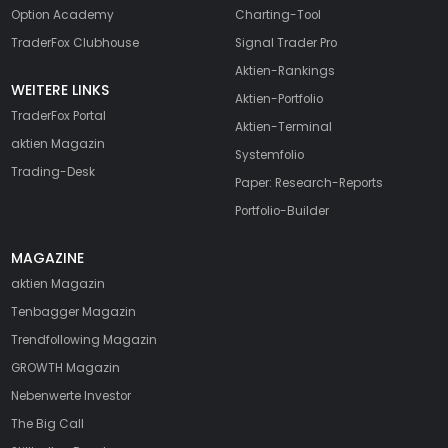
Option Academy
Charting-Tool
TraderFox Clubhouse
Signal Trader Pro
Aktien-Rankings
WEITERE LINKS
Aktien-Portfolio
TraderFox Portal
Aktien-Terminal
aktien Magazin
Systemfolio
Trading-Desk
Paper: Research-Reports
Portfolio-Builder
MAGAZINE
aktien
Magazin
Tenbagger Magazin
Trendfollowing Magazin
GROWTH
Magazin
Nebenwerte Investor
The Big Call