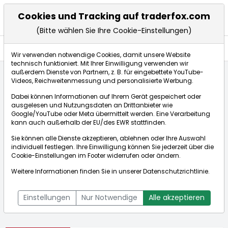
Cookies und Tracking auf traderfox.com
(Bitte wählen Sie Ihre Cookie-Einstellungen)
Aktien
Wir verwenden notwendige Cookies, damit unsere Website
technisch funktioniert. Mit Ihrer Einwilligung verwenden wir
außerdem Dienste von Partnern, z. B. für eingebettete YouTube-
Videos, Reichweitenmessung und personalisierte Werbung.
Startseite
Aktien
Aker ASA
Dabei können Informationen auf Ihrem Gerät gespeichert oder
ausgelesen und Nutzungsdaten an Drittanbieter wie
Google/YouTube oder Meta übermittelt werden. Eine Verarbeitung
Börse:
kann auch außerhalb der EU/des EWR stattfinden.
Sie können alle Dienste akzeptieren, ablehnen oder Ihre Auswahl
individuell festlegen. Ihre Einwilligung können Sie jederzeit über die
Cookie-Einstellungen
im Footer widerrufen oder ändern.
Aker ASA
124,900€
+5,85%
Weitere Informationen finden Sie in unserer
Datenschutzrichtlinie
.
Echtzeit-Aktienkurs Aker ASA
[WKN: A0B8L8 | ISIN:
Bid:
124,600€
Ask:
125,200€
NO0010234552]
Einstellungen
Nur Notwendige
Alle akzeptieren
Aktienkurse