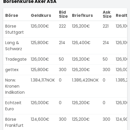
Börsenkurse Aker ASA
Bid
Ask
Börse
Geldkurs
Briefkurs
Realt
Size
Size
Börse
126,000€
222
126,200€
221
126,10
Stuttgart
Lang &
125,800€
214
126,400€
214
126,10
Schwarz
Tradegate
126,000€
50
126,200€
50
126,10
gettex
125,800€
300
126,200€
300
126,00
Norw.
1.384,117NOK
0
1.386,420NOK
0
1.385,
Kronen
Indikation
Echtzeit
126,000€
0
126,200€
0
126,10
Euro
Börse
124,600€
300
125,200€
300
124,90
Frankfurt