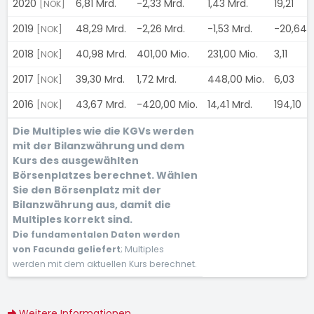
2020
6,81 Mrd.
-2,33 Mrd.
1,43 Mrd.
19,21
[NOK]
2019
48,29 Mrd.
-2,26 Mrd.
-1,53 Mrd.
-20,64
[NOK]
2018
40,98 Mrd.
401,00 Mio.
231,00 Mio.
3,11
[NOK]
2017
39,30 Mrd.
1,72 Mrd.
448,00 Mio.
6,03
[NOK]
2016
43,67 Mrd.
-420,00 Mio.
14,41 Mrd.
194,10
[NOK]
Die Multiples wie die KGVs werden
mit der Bilanzwährung und dem
Kurs des ausgewählten
Börsenplatzes berechnet. Wählen
Sie den Börsenplatz mit der
Bilanzwährung aus, damit die
Multiples korrekt sind.
Die fundamentalen Daten werden
von Facunda geliefert
; Multiples
werden mit dem aktuellen Kurs berechnet.
Weitere Informationen