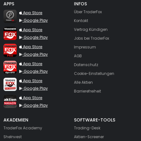
APPS
INFOS
TraderFox Flash
Über TraderFox
App Store
Google Play
Kontakt
TraderFox App
App Store
Vertrag Kündigen
Google Play
Jobs bei TraderFox
TraderFox Pro
App Store
Impressum
Google Play
AGB
TraderFox dpa-AFX ProFeed
App Store
Datenschutz
Google Play
Cookie-Einstellungen
TraderFox Live Trading
App Store
Alle Aktien
Google Play
Barrierefreiheit
TraderFox aktien Magazin
App Store
Google Play
AKADEMIEN
SOFTWARE-TOOLS
TraderFox Academy
Trading-Desk
SheInvest
Aktien-Screener