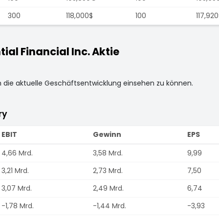
300
118,000$
100
117,920
l Financial Inc. Aktie
m die aktuelle Geschäftsentwicklung einsehen zu können.
ry
EBIT
Gewinn
EPS
4,66 Mrd.
3,58 Mrd.
9,99
3,21 Mrd.
2,73 Mrd.
7,50
3,07 Mrd.
2,49 Mrd.
6,74
-1,78 Mrd.
-1,44 Mrd.
-3,93