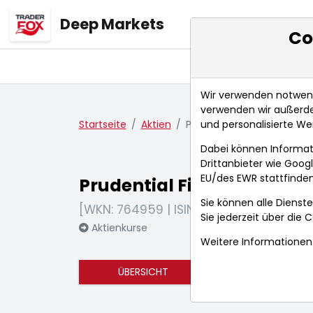
Deep Markets
Co
Übersicht
Ma
Wir verwenden notwendi
verwenden wir außerde
und personalisierte We
Startseite
Aktien
Prudential Financial Inc.
Dabei können Informat
Drittanbieter wie Goo
EU/des EWR stattfinden
Prudential Financial Inc.
Sie können alle Dienste
[WKN: 764959 | ISIN: US7443201022]
Sie jederzeit über die
C
Aktienkurse
Weitere Informationen 
ÜBERSICHT
FUNDAMENTA