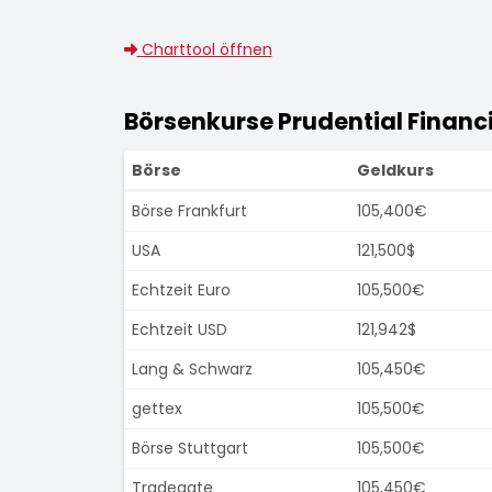
Charttool öffnen
Börsenkurse Prudential Financia
Börse
Geldkurs
Börse Frankfurt
105,400€
USA
121,500$
Echtzeit Euro
105,500€
Echtzeit USD
121,942$
Lang & Schwarz
105,450€
gettex
105,500€
Börse Stuttgart
105,500€
Tradegate
105,450€