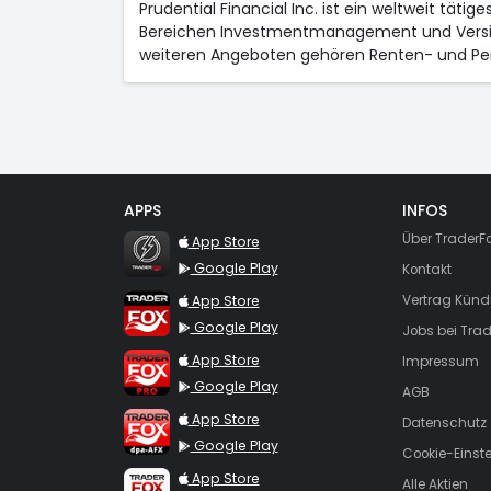
Prudential Financial Inc. ist ein weltweit tät
Bereichen Investmentmanagement und Versiche
weiteren Angeboten gehören Renten- und Pe
APPS
INFOS
TraderFox Flash
Über TraderF
App Store
Google Play
Kontakt
TraderFox App
App Store
Vertrag Künd
Google Play
Jobs bei Trad
TraderFox Pro
App Store
Impressum
Google Play
AGB
TraderFox dpa-AFX ProFeed
App Store
Datenschutz
Google Play
Cookie-Einst
TraderFox Live Trading
App Store
Alle Aktien