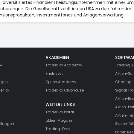
iges, diversifiziertes Finandienstleistungsunternehmen mit einer 
rungen. Die Gesellschaft zählt in den USA zu den führenden 
nsionsprodukten, Investmentfonds und Anlagenverwaltung.
AKADEMIEN
SOFTWA
ox
TraderFox Academy
Trading-D
SheInvest
Aktien-Scr
igen
Option Academy
Charting-
erFox
TraderFox Clubhouse
Signal Tra
Aktien-Ra
WEITERE LINKS
Aktien-Port
TraderFox Portal
Aktien-Te
aktien Magazin
ellungen
Systemfoli
Trading-Desk
Paper: Re