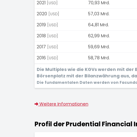
2021
70,93 Mrd.
[USD]
2020
57,03 Mrd.
[USD]
2019
64,81 Mrd.
[USD]
2018
62,99 Mrd.
[USD]
2017
59,69 Mrd.
[USD]
2016
58,78 Mrd.
[USD]
Die Multiples wie die KGVs werden mit de
Börsenplatz mit der Bilanzwährung aus, dam
Die fundamentalen Daten werden von Facunda 
Weitere Informationen
Profil der Prudential Financial I