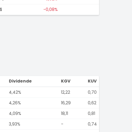
$
-0,08%
Dividende
KGV
KUV
4,42%
12,22
0,70
4,26%
16,29
0,62
4,09%
18,11
0,81
3,93%
-
0,74