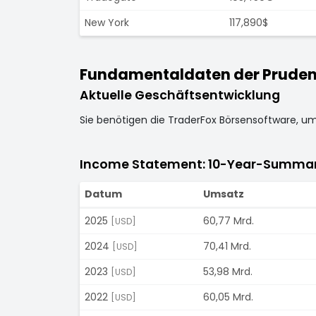
New York
117,890$
Fundamentaldaten der Prudentia
Aktuelle Geschäftsentwicklung
Sie benötigen die TraderFox Börsensoftware, u
Income Statement: 10-Year-Summa
Datum
Umsatz
2025
60,77 Mrd.
[USD]
2024
70,41 Mrd.
[USD]
2023
53,98 Mrd.
[USD]
2022
60,05 Mrd.
[USD]