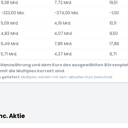
9,38 Mrd.
7,72 Mrd.
19,51
-323,00 Mio.
-374,00 Mio.
-1,00
5,09 Mrd.
4,19 Mrd.
10,11
4,83 Mrd.
4,07 Mrd.
9,50
6,49 Mrd.
7,86 Mrd.
17,86
5,71 Mrd.
4,37 Mrd.
9,71
r Bilanzwährung und dem Kurs des ausgewählten Börsenpla
it die Multiples korrekt sind.
geliefert
; Multiples werden mit dem aktuellen Kurs berechnet.
nc. Aktie