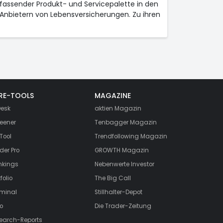
umfassender Produkt- und Servicepalette in den
Anbietern von Lebensversicherungen. Zu ihren
RE-TOOLS
MAGAZINE
esk
aktien
Magazin
eener
Tenbagger Magazin
Tool
Trendfollowing Magazin
der Pro
GROWTH
Magazin
nkings
Nebenwerte Investor
folio
The Big Call
rminal
Stillhalter-Depot
o
Die Trader-Zeitung
search-Reports