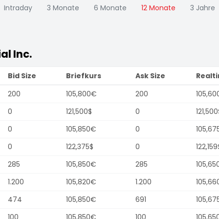
Intraday
3 Monate
6 Monate
12 Monate
3 Jahre
l Inc.
Bid Size
Briefkurs
Ask Size
Realt
200
105,800€
200
105,60
0
121,500$
0
121,500
0
105,850€
0
105,67
0
122,375$
0
122,159
285
105,850€
285
105,65
1.200
105,820€
1.200
105,66
474
105,850€
691
105,67
100
105,850€
100
105,65