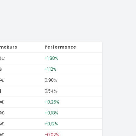
imekurs
Performance
0€
+1,88%
$
+1,12%
5€
0,98%
$
0,54%
0€
+0,26%
0€
+0,18%
5€
+0,12%
0€
-0,02%