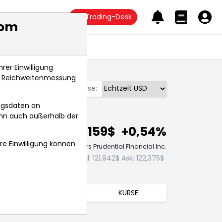
Trading-Desk
com
Anlagetrends
rer Einwilligung
s, Reichweitenmessung
Börse:
ngsdaten an
ann auch außerhalb der
122,159$
+0,54%
hre Einwilligung können
Echtzeit-Aktienkurs Prudential Financial Inc.
Bid:
121,942$
Ask:
122,375$
TRENDS
KURSE