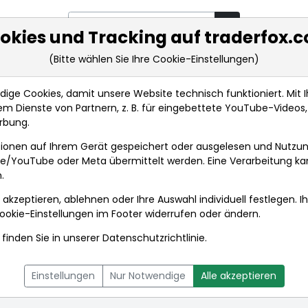
okies und Tracking auf traderfox.
(Bitte wählen Sie Ihre Cookie-Einstellungen)
rkt-Analysen
Market Tools
Realtimekurse
Nachrichten
ge Cookies, damit unsere Website technisch funktioniert. Mit Ih
m Dienste von Partnern, z. B. für eingebettete YouTube-Video
rbung.
ionen auf Ihrem Gerät gespeichert oder ausgelesen und Nutzu
gle/YouTube oder Meta übermittelt werden. Eine Verarbeitung k
.
 akzeptieren, ablehnen oder Ihre Auswahl individuell festlegen. I
ookie-Einstellungen
im Footer widerrufen oder ändern.
finden Sie in unserer
Datenschutzrichtlinie
.
L
NACHRICHTEN
CHARTTOOL
Einstellungen
Nur Notwendige
Alle akzeptieren