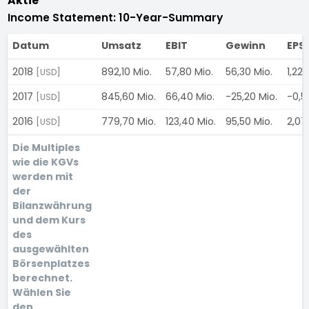
Aktie
Income Statement: 10-Year-Summary
Datum
Umsatz
EBIT
Gewinn
EPS
2018
892,10 Mio.
57,80 Mio.
56,30 Mio.
1,22
[USD]
2017
845,60 Mio.
66,40 Mio.
-25,20 Mio.
-0,5
[USD]
2016
779,70 Mio.
123,40 Mio.
95,50 Mio.
2,07
[USD]
Die Multiples
wie die KGVs
werden mit
der
Bilanzwährung
und dem Kurs
des
ausgewählten
Börsenplatzes
berechnet.
Wählen Sie
den