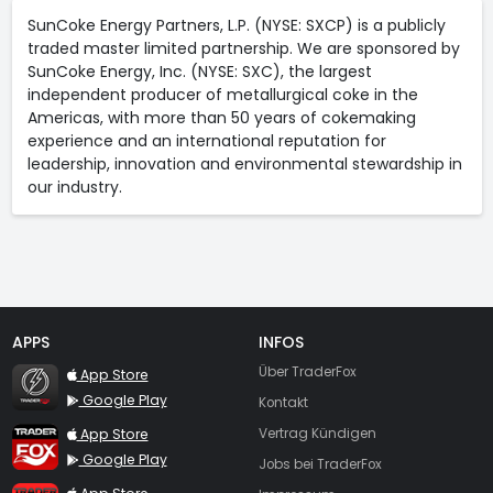
SunCoke Energy Partners, L.P. (NYSE: SXCP) is a publicly
traded master limited partnership. We are sponsored by
SunCoke Energy, Inc. (NYSE: SXC), the largest
independent producer of metallurgical coke in the
Americas, with more than 50 years of cokemaking
experience and an international reputation for
leadership, innovation and environmental stewardship in
our industry.
APPS
INFOS
TraderFox Flash
Über TraderFox
App Store
Google Play
Kontakt
TraderFox App
App Store
Vertrag Kündigen
Google Play
Jobs bei TraderFox
TraderFox Pro