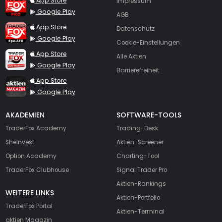
App Store
Impressum
Google Play
AGB
TraderFox dpa-AFX ProFeed
App Store
Datenschutz
Google Play
Cookie-Einstellungen
TraderFox Live Trading
App Store
Alle Aktien
Google Play
Barrierefreiheit
TraderFox aktien Magazin
App Store
Google Play
AKADEMIEN
SOFTWARE-TOOLS
TraderFox Academy
Trading-Desk
SheInvest
Aktien-Screener
Option Academy
Charting-Tool
TraderFox Clubhouse
Signal Trader Pro
Aktien-Rankings
WEITERE LINKS
Aktien-Portfolio
TraderFox Portal
Aktien-Terminal
aktien Magazin