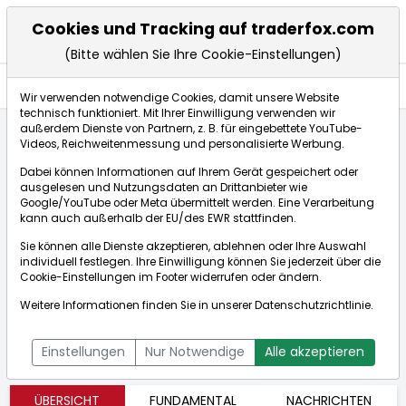
Cookies und Tracking auf traderfox.com
(Bitte wählen Sie Ihre Cookie-Einstellungen)
Aktien
Wir verwenden notwendige Cookies, damit unsere Website
technisch funktioniert. Mit Ihrer Einwilligung verwenden wir
außerdem Dienste von Partnern, z. B. für eingebettete YouTube-
Videos, Reichweitenmessung und personalisierte Werbung.
Startseite
Aktien
SunCoke Energy Partners
Dabei können Informationen auf Ihrem Gerät gespeichert oder
ausgelesen und Nutzungsdaten an Drittanbieter wie
Google/YouTube oder Meta übermittelt werden. Eine Verarbeitung
SunCoke
kann auch außerhalb der EU/des EWR stattfinden.
Energy
Echtzeit-Aktienkurs SunCoke Energy Partners
Sie können alle Dienste akzeptieren, ablehnen oder Ihre Auswahl
Partners
Bid:
Ask:
individuell festlegen. Ihre Einwilligung können Sie jederzeit über die
[WKN: A1KB0L |
Cookie-Einstellungen
im Footer widerrufen oder ändern.
ISIN:
Weitere Informationen finden Sie in unserer
Datenschutzrichtlinie
.
US86722Y1010]
Aktienkurse
Einstellungen
Nur Notwendige
Alle akzeptieren
ÜBERSICHT
FUNDAMENTAL
NACHRICHTEN