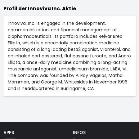
Profil der Innoviva Inc. Aktie
Innoviva, Inc. is engaged in the development,
commercialization, and financial management of
biopharmaceuticals. Its portfolio includes Relvar Breo
Ellipta, which is a once-daily combination medicine
consisting of a long-acting beta2 agonist, vilanterol, and
an inhaled corticosteroid, fluticasone furoate, and Anoro
Ellipta, a once-daily medicine combining a long-acting
muscarinic antagonist, umeclidinium bromide, LABA, VI.
The company was founded by P. Roy Vagelos, Mathai
Mammen, and George M. Whitesides in November 1996
and is headquartered in Burlingame, CA.
APPS
INFOS