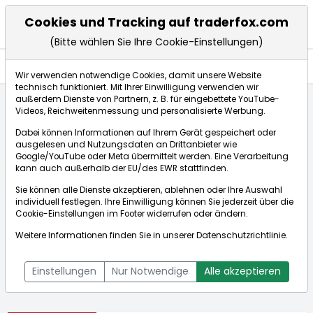
Cookies und Tracking auf traderfox.com
(Bitte wählen Sie Ihre Cookie-Einstellungen)
Aktien
Wir verwenden notwendige Cookies, damit unsere Website
technisch funktioniert. Mit Ihrer Einwilligung verwenden wir
außerdem Dienste von Partnern, z. B. für eingebettete YouTube-
Videos, Reichweitenmessung und personalisierte Werbung.
Startseite
Aktien
Innoviva Inc.
Dabei können Informationen auf Ihrem Gerät gespeichert oder
ausgelesen und Nutzungsdaten an Drittanbieter wie
Google/YouTube oder Meta übermittelt werden. Eine Verarbeitung
Börse:
kann auch außerhalb der EU/des EWR stattfinden.
Sie können alle Dienste akzeptieren, ablehnen oder Ihre Auswahl
individuell festlegen. Ihre Einwilligung können Sie jederzeit über die
Cookie-Einstellungen
im Footer widerrufen oder ändern.
Innoviva Inc.
20,660$
-2,13%
Weitere Informationen finden Sie in unserer
Datenschutzrichtlinie
.
Echtzeit-Aktienkurs Innoviva Inc.
[WKN: A2AC9U | ISIN:
Bid:
20,650$
Ask:
20,680$
US45781M1018]
Einstellungen
Nur Notwendige
Alle akzeptieren
Aktienkurse