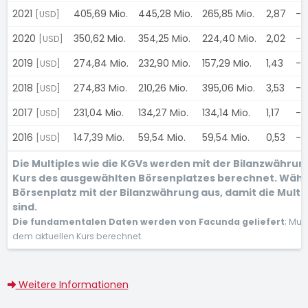
2021
405,69 Mio.
445,28 Mio.
265,85 Mio.
2,87
-
[USD]
2020
350,62 Mio.
354,25 Mio.
224,40 Mio.
2,02
-
[USD]
2019
274,84 Mio.
232,90 Mio.
157,29 Mio.
1,43
-
[USD]
2018
274,83 Mio.
210,26 Mio.
395,06 Mio.
3,53
-
[USD]
2017
231,04 Mio.
134,27 Mio.
134,14 Mio.
1,17
-
[USD]
2016
147,39 Mio.
59,54 Mio.
59,54 Mio.
0,53
-
[USD]
Die Multiples wie die KGVs werden mit der Bilanzwähru
Kurs des ausgewählten Börsenplatzes berechnet. Wähl
Börsenplatz mit der Bilanzwährung aus, damit die Multi
sind.
Die fundamentalen Daten werden von Facunda geliefert
; Mul
dem aktuellen Kurs berechnet.
Weitere Informationen