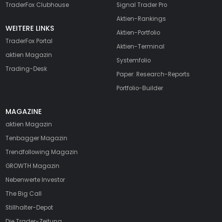
TraderFox Clubhouse
Signal Trader Pro
Aktien-Rankings
WEITERE LINKS
Aktien-Portfolio
TraderFox Portal
Aktien-Terminal
aktien Magazin
Systemfolio
Trading-Desk
Paper: Research-Reports
Portfolio-Builder
MAGAZINE
aktien
Magazin
Tenbagger Magazin
Trendfollowing Magazin
GROWTH
Magazin
Nebenwerte Investor
The Big Call
Stillhalter-Depot
Die Trader-Zeitung