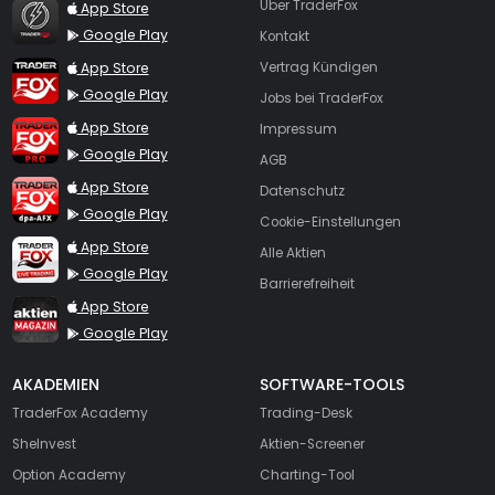
TraderFox Flash
Über TraderFox
App Store
Google Play
Kontakt
TraderFox App
App Store
Vertrag Kündigen
Google Play
Jobs bei TraderFox
TraderFox Pro
App Store
Impressum
Google Play
AGB
TraderFox dpa-AFX ProFeed
App Store
Datenschutz
Google Play
Cookie-Einstellungen
TraderFox Live Trading
App Store
Alle Aktien
Google Play
Barrierefreiheit
TraderFox aktien Magazin
App Store
Google Play
AKADEMIEN
SOFTWARE-TOOLS
TraderFox Academy
Trading-Desk
SheInvest
Aktien-Screener
Option Academy
Charting-Tool