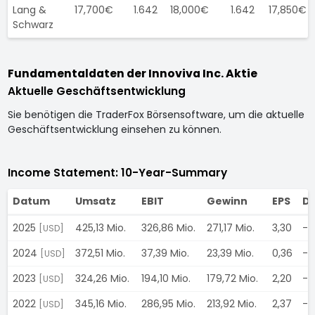
Lang &
17,700€
1.642
18,000€
1.642
17,850€
Schwarz
Fundamentaldaten der Innoviva Inc. Aktie
Aktuelle Geschäftsentwicklung
Sie benötigen die TraderFox Börsensoftware, um die aktuelle
Geschäftsentwicklung einsehen zu können.
Income Statement: 10-Year-Summary
Datum
Umsatz
EBIT
Gewinn
EPS
Di
2025
425,13 Mio.
326,86 Mio.
271,17 Mio.
3,30
-
[USD]
2024
372,51 Mio.
37,39 Mio.
23,39 Mio.
0,36
-
[USD]
2023
324,26 Mio.
194,10 Mio.
179,72 Mio.
2,20
-
[USD]
2022
345,16 Mio.
286,95 Mio.
213,92 Mio.
2,37
-
[USD]