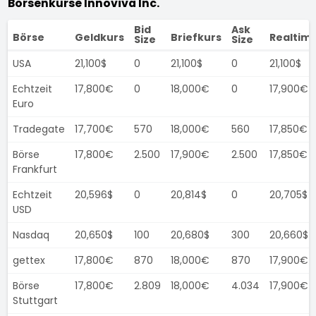
Börsenkurse Innoviva Inc.
Bid
Ask
Börse
Geldkurs
Briefkurs
Realtim
Size
Size
USA
21,100$
0
21,100$
0
21,100$
Echtzeit
17,800€
0
18,000€
0
17,900€
Euro
Tradegate
17,700€
570
18,000€
560
17,850€
Börse
17,800€
2.500
17,900€
2.500
17,850€
Frankfurt
Echtzeit
20,596$
0
20,814$
0
20,705$
USD
Nasdaq
20,650$
100
20,680$
300
20,660$
gettex
17,800€
870
18,000€
870
17,900€
Börse
17,800€
2.809
18,000€
4.034
17,900€
Stuttgart