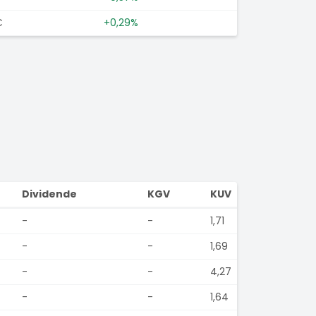
€
+0,29%
Dividende
KGV
KUV
-
-
1,71
-
-
1,69
-
-
4,27
-
-
1,64