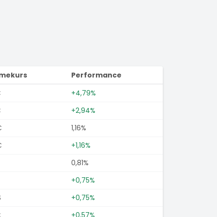
imekurs
Performance
€
+4,79%
€
+2,94%
€
1,16%
€
+1,16%
0,81%
+0,75%
$
+0,75%
€
+0,57%