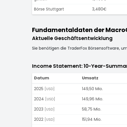
Börse Stuttgart
3,480€
Fundamentaldaten der MacroG
Aktuelle Geschäftsentwicklung
Sie benötigen die TraderFox Börsensoftware, u
Income Statement: 10-Year-Summa
Datum
Umsatz
2025
149,50 Mio.
[USD]
2024
149,96 Mio.
[USD]
2023
58,75 Mio.
[USD]
2022
151,94 Mio.
[USD]