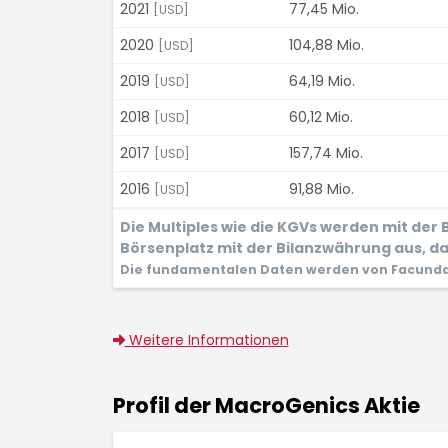
2021
77,45 Mio.
[USD]
2020
104,88 Mio.
[USD]
2019
64,19 Mio.
[USD]
2018
60,12 Mio.
[USD]
2017
157,74 Mio.
[USD]
2016
91,88 Mio.
[USD]
Die Multiples wie die KGVs werden mit de
Börsenplatz mit der Bilanzwährung aus, dam
Die fundamentalen Daten werden von Facunda 
Weitere Informationen
Profil der MacroGenics Aktie