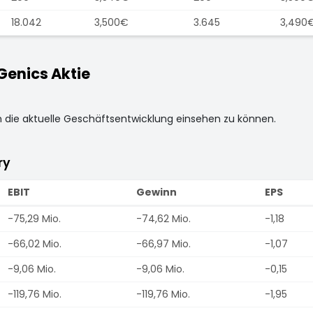
18.042
3,500€
3.645
3,490
enics Aktie
m die aktuelle Geschäftsentwicklung einsehen zu können.
ry
EBIT
Gewinn
EPS
-75,29 Mio.
-74,62 Mio.
-1,18
-66,02 Mio.
-66,97 Mio.
-1,07
-9,06 Mio.
-9,06 Mio.
-0,15
-119,76 Mio.
-119,76 Mio.
-1,95