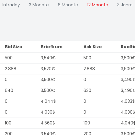
Intraday
3 Monate
6 Monate
12 Monate
3 Jahre
Bid Size
Briefkurs
Ask Size
Realt
500
3,540€
500
3,500
2.888
3,520€
2.888
3,500
0
3,500€
0
3,490
640
3,500€
630
3,490
0
4,044$
0
4,033$
0
4,030$
0
4,030$
100
4,560$
100
4,040
200
3,540€
200
3,500