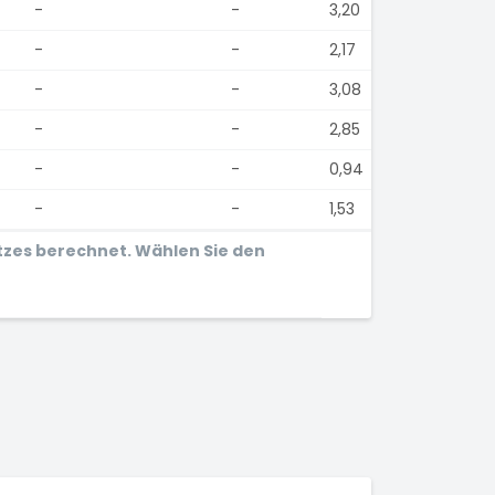
-
-
3,20
-
-
2,17
-
-
3,08
-
-
2,85
-
-
0,94
-
-
1,53
tzes berechnet. Wählen Sie den