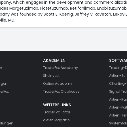
mpany, which engages in the development and commercializatio
ncludes Margetuximab, Flotetuzumab, Retifanlimab, Enoblituzum
any was founded by Scott E. Koenig, Jeffrey V. Ravetch, LeRoy 
lle, MD.
AKADEMIEN
SOFTWA
ox
TraderFox Academy
Trading-D
SheInvest
Aktien-Scr
igen
Option Academy
Charting-
erFox
TraderFox Clubhouse
Signal Tra
Aktien-Ra
WEITERE LINKS
Aktien-Port
TraderFox Portal
Aktien-Te
aktien Magazin
ellungen
Systemfoli