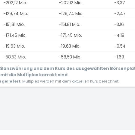
-202,12 Mio.
-202,12 Mio.
-3,37
-129,74 Mio.
-129,74 Mio.
-2,47
-151,81 Mio.
-151,81 Mio.
-3,16
-171,45 Mio.
-171,45 Mio.
-4,19
-19,63 Mio.
-19,63 Mio.
-0,54
-58,53 Mio.
-58,53 Mio.
-1,69
r Bilanzwährung und dem Kurs des ausgewählten Börsenpla
it die Multiples korrekt sind.
geliefert
; Multiples werden mit dem aktuellen Kurs berechnet.