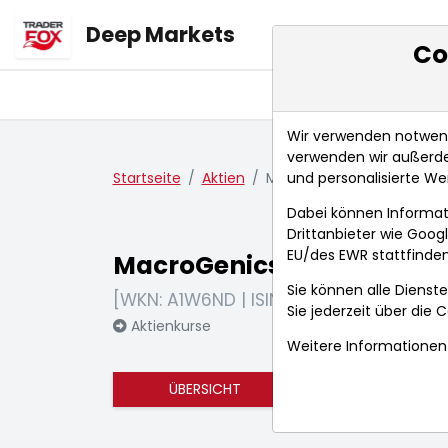
Deep Markets
Co
Übersicht
Ma
Wir verwenden notwendi
verwenden wir außerde
und personalisierte We
Startseite
Aktien
MacroGenics
Dabei können Informat
Drittanbieter wie Goo
EU/des EWR stattfinden
MacroGenics
Sie können alle Dienste
[WKN: A1W6ND | ISIN: US5560991094]
Sie jederzeit über die
C
Aktienkurse
Weitere Informationen 
ÜBERSICHT
FUNDAMENTA