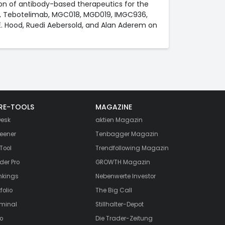
n of antibody-based therapeutics for the
ab, Tebotelimab, MGC018, MGD019, IMGC936,
E. Hood, Ruedi Aebersold, and Alan Aderem on
RE-TOOLS
MAGAZINE
esk
aktien
Magazin
eener
Tenbagger Magazin
Tool
Trendfollowing Magazin
der Pro
GROWTH
Magazin
nkings
Nebenwerte Investor
folio
The Big Call
rminal
Stillhalter-Depot
o
Die Trader-Zeitung