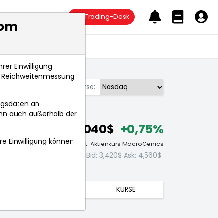
Trading-Desk
com
Anlagetrends
rer Einwilligung
s, Reichweitenmessung
Börse:
ngsdaten an
ann auch außerhalb der
4,040$
+0,75%
hre Einwilligung können
Echtzeit-Aktienkurs MacroGenics
Bid:
3,420$
Ask:
4,560$
TRENDS
KURSE