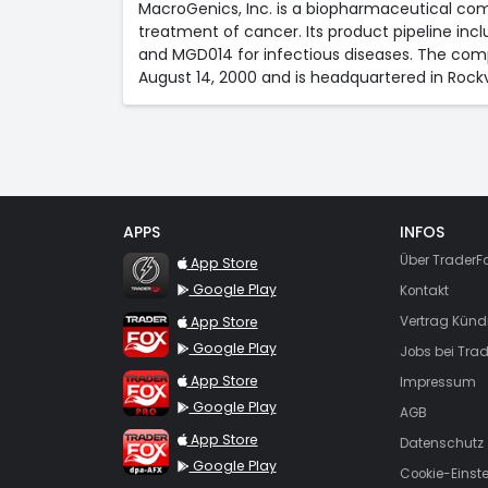
MacroGenics, Inc. is a biopharmaceutical co
treatment of cancer. Its product pipeline i
and MGD014 for infectious diseases. The comp
August 14, 2000 and is headquartered in Rockvi
APPS
INFOS
TraderFox Flash
Über TraderF
App Store
Google Play
Kontakt
TraderFox App
App Store
Vertrag Künd
Google Play
Jobs bei Trad
TraderFox Pro
App Store
Impressum
Google Play
AGB
TraderFox dpa-AFX ProFeed
App Store
Datenschutz
Google Play
Cookie-Einst