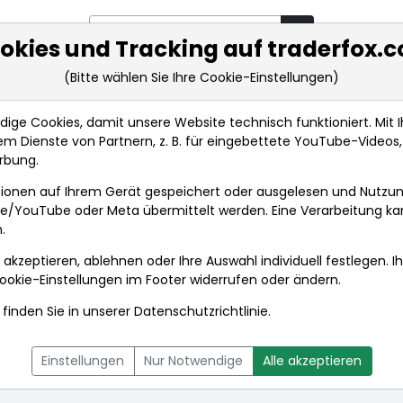
okies und Tracking auf traderfox.
(Bitte wählen Sie Ihre Cookie-Einstellungen)
rkt-Analysen
Market Tools
Realtimekurse
Nachrichten
ge Cookies, damit unsere Website technisch funktioniert. Mit Ih
m Dienste von Partnern, z. B. für eingebettete YouTube-Video
rbung.
ionen auf Ihrem Gerät gespeichert oder ausgelesen und Nutzu
gle/YouTube oder Meta übermittelt werden. Eine Verarbeitung k
.
 akzeptieren, ablehnen oder Ihre Auswahl individuell festlegen. I
ookie-Einstellungen
im Footer widerrufen oder ändern.
finden Sie in unserer
Datenschutzrichtlinie
.
L
NACHRICHTEN
CHARTTOOL
Einstellungen
Nur Notwendige
Alle akzeptieren