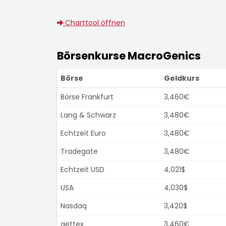
Charttool öffnen
Börsenkurse MacroGenics
Börse
Geldkurs
Börse Frankfurt
3,460€
Lang & Schwarz
3,480€
Echtzeit Euro
3,480€
Tradegate
3,480€
Echtzeit USD
4,021$
USA
4,030$
Nasdaq
3,420$
gettex
3,460€