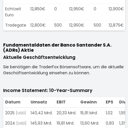
Echtzeit
12,850€
0
12,950€
0
12,900€
Euro
Tradegate
12,800€
500
12,950€
500
12,875€
Fundamentaldaten der Banco Santander S.A.
(ADRs) Aktie
Aktuelle Geschäftsentwicklung
Sie benötigen die TraderFox Börsensoftware, um die aktuelle
Geschäftsentwicklung einsehen zu können.
Income Statement: 10-Year-Summary
Datum
Umsatz
EBIT
Gewinn
EPS
Div
2025
140,42 Mrd.
20,33 Mrd.
15,91 Mrd.
1,02
1,55
[USD]
2024
145,93 Mrd.
19,81 Mrd.
13,60 Mrd.
0,83
1,31%
[USD]