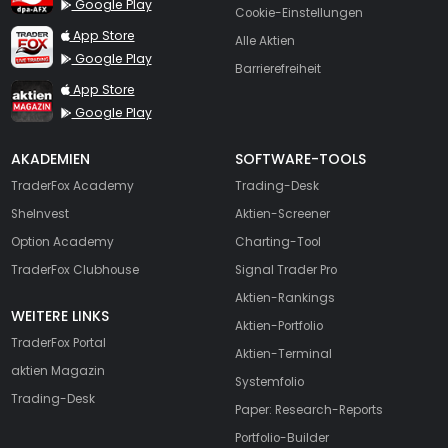
Google Play
Cookie-Einstellungen
TraderFox Live Trading
App Store
Alle Aktien
Google Play
Barrierefreiheit
TraderFox aktien Magazin
App Store
Google Play
AKADEMIEN
SOFTWARE-TOOLS
TraderFox Academy
Trading-Desk
SheInvest
Aktien-Screener
Option Academy
Charting-Tool
TraderFox Clubhouse
Signal Trader Pro
Aktien-Rankings
WEITERE LINKS
Aktien-Portfolio
TraderFox Portal
Aktien-Terminal
aktien Magazin
Systemfolio
Trading-Desk
Paper: Research-Reports
Portfolio-Builder