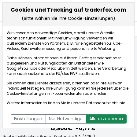
Cookies und Tracking auf traderfox.com
(Bitte wählen Sie Ihre Cookie-Einstellungen)
Aktien
Wir verwenden notwendige Cookies, damit unsere Website
technisch funktioniert. Mit Ihrer Einwilligung verwenden wir
außerdem Dienste von Partnern, z. B. für eingebettete YouTube-
Videos, Reichweitenmessung und personalisierte Werbung.
Startseite
Aktien
Banco Santander S.A. (ADRs)
Dabei können Informationen auf Ihrem Gerät gespeichert oder
ausgelesen und Nutzungsdaten an Drittanbieter wie
Google/YouTube oder Meta übermittelt werden. Eine Verarbeitung
Börse:
kann auch außerhalb der EU/des EWR stattfinden.
Sie können alle Dienste akzeptieren, ablehnen oder Ihre Auswahl
individuell festlegen. Ihre Einwilligung können Sie jederzeit über die
Cookie-Einstellungen
im Footer widerrufen oder ändern.
Banco Santander S.A. (ADRs)
Weitere Informationen finden Sie in unserer
Datenschutzrichtlinie
.
[WKN: 873816 | ISIN: US05964H1059]
Aktienkurse
Einstellungen
Nur Notwendige
Alle akzeptieren
12,900€
-0,77%
Echtzeit-Aktienkurs Banco Santander S.A. (ADRs)