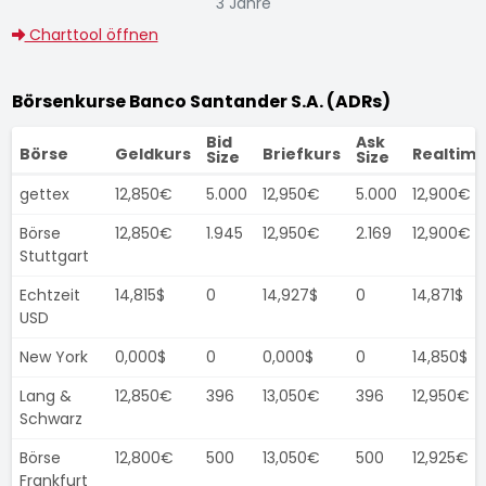
3 Jahre
Charttool öffnen
Börsenkurse Banco Santander S.A. (ADRs)
Bid
Ask
Börse
Geldkurs
Briefkurs
Realtim
Size
Size
gettex
12,850€
5.000
12,950€
5.000
12,900€
Börse
12,850€
1.945
12,950€
2.169
12,900€
Stuttgart
Echtzeit
14,815$
0
14,927$
0
14,871$
USD
New York
0,000$
0
0,000$
0
14,850$
Lang &
12,850€
396
13,050€
396
12,950€
Schwarz
Börse
12,800€
500
13,050€
500
12,925€
Frankfurt