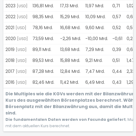
2023
136,81 Mrd.
17,13 Mrd.
11,97 Mrd.
0,71
1,02
[USD]
2022
98,35 Mrd.
15,29 Mrd.
10,09 Mrd.
0,57
0,6
[USD]
2021
78,16 Mrd.
16,68 Mrd.
9,60 Mrd.
0,52
0,5
[USD]
2020
73,59 Mrd.
-2,26 Mrd.
-10,00 Mrd.
-0,61
0,22
[USD]
2019
89,11 Mrd.
13,68 Mrd.
7,29 Mrd.
0,39
0,61
[USD]
2018
89,53 Mrd.
15,88 Mrd.
9,21 Mrd.
0,51
1,47
[USD]
2017
87,28 Mrd.
12,84 Mrd.
7,47 Mrd.
0,44
2,33
[USD]
2016
82,46 Mrd.
11,42 Mrd.
6,49 Mrd.
0,43
1,29
[USD]
Die Multiples wie die KGVs werden mit der Bilanzwähru
Kurs des ausgewählten Börsenplatzes berechnet. Wähl
Börsenplatz mit der Bilanzwährung aus, damit die Multi
sind.
Die fundamentalen Daten werden von Facunda geliefert
; Mul
mit dem aktuellen Kurs berechnet.