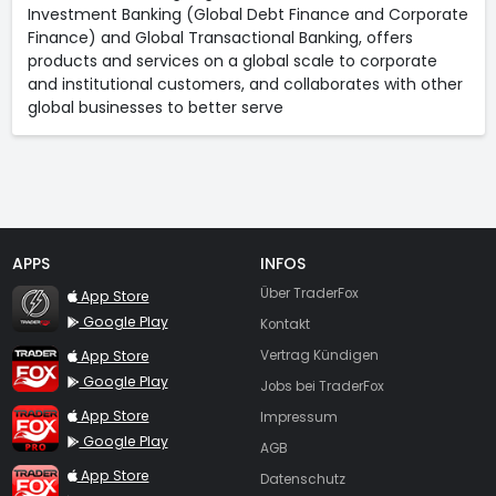
Investment Banking (Global Debt Finance and Corporate
Finance) and Global Transactional Banking, offers
products and services on a global scale to corporate
and institutional customers, and collaborates with other
global businesses to better serve
APPS
INFOS
TraderFox Flash
Über TraderFox
App Store
Google Play
Kontakt
TraderFox App
App Store
Vertrag Kündigen
Google Play
Jobs bei TraderFox
TraderFox Pro
App Store
Impressum
Google Play
AGB
TraderFox dpa-AFX ProFeed
App Store
Datenschutz