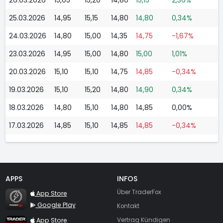
25.03.2026
14,95
15,15
14,80
14,80
0,34%
24.03.2026
14,80
15,00
14,35
14,75
-1,67%
23.03.2026
14,95
15,00
14,80
15,00
1,01%
20.03.2026
15,10
15,10
14,75
14,85
-0,34%
19.03.2026
15,10
15,20
14,80
14,90
0,34%
18.03.2026
14,80
15,10
14,80
14,85
0,00%
17.03.2026
14,85
15,10
14,85
14,85
-0,34%
APPS
INFOS
TraderFox Flash
Über TraderFox
App Store
Google Play
Kontakt
TraderFox App
App Store
Vertrag Kündigen