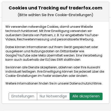
Cookies und Tracking auf traderfox.com
(Bitte wählen Sie Ihre Cookie-Einstellungen)
Aktien
Wir verwenden notwendige Cookies, damit unsere Website
technisch funktioniert. Mit Ihrer Einwilligung verwenden wir
außerdem Dienste von Partnern, z. B. für eingebettete YouTube-
Videos, Reichweitenmessung und personalisierte Werbung.
Startseite
Aktien
Leifheit AG
Aktienkurse
Dabei können Informationen auf Ihrem Gerät gespeichert oder
ausgelesen und Nutzungsdaten an Drittanbieter wie
Google/YouTube oder Meta übermittelt werden. Eine Verarbeitung
Börse:
kann auch außerhalb der EU/des EWR stattfinden.
Sie können alle Dienste akzeptieren, ablehnen oder Ihre Auswahl
individuell festlegen. Ihre Einwilligung können Sie jederzeit über die
Cookie-Einstellungen
im Footer widerrufen oder ändern.
Leifheit AG
13,150€
+0,00%
Weitere Informationen finden Sie in unserer
Datenschutzrichtlinie
.
Echtzeit-Aktienkurs Leifheit AG
[WKN: 646450 | ISIN:
Bid:
13,100€
Ask:
13,200€
DE0006464506]
Einstellungen
Nur Notwendige
Alle akzeptieren
Aktienkurse