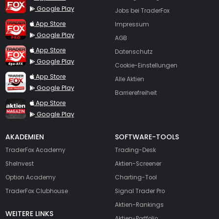
Google Play
Jobs bei TraderFox
TraderFox Pro
App Store
Impressum
Google Play
AGB
TraderFox dpa-AFX ProFeed
App Store
Datenschutz
Google Play
Cookie-Einstellungen
TraderFox Live Trading
App Store
Alle Aktien
Google Play
Barrierefreiheit
TraderFox aktien Magazin
App Store
Google Play
AKADEMIEN
SOFTWARE-TOOLS
TraderFox Academy
Trading-Desk
SheInvest
Aktien-Screener
Option Academy
Charting-Tool
TraderFox Clubhouse
Signal Trader Pro
Aktien-Rankings
WEITERE LINKS
Aktien-Portfolio