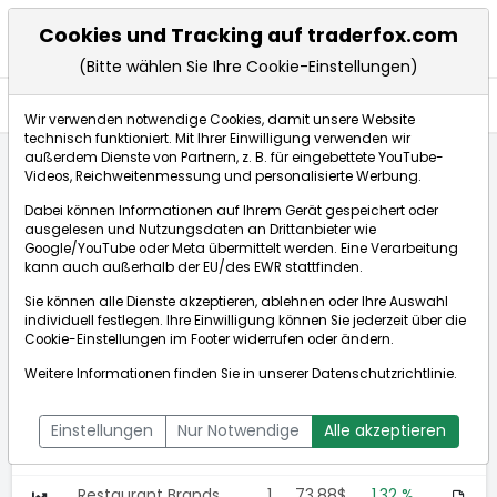
Cookies und Tracking auf traderfox.com
(Bitte wählen Sie Ihre Cookie-Einstellungen)
Anlagetrends
Wir verwenden notwendige Cookies, damit unsere Website
technisch funktioniert. Mit Ihrer Einwilligung verwenden wir
außerdem Dienste von Partnern, z. B. für eingebettete YouTube-
Videos, Reichweitenmessung und personalisierte Werbung.
Startseite
Anlagetrends
Restaurants
Restaurants
Dabei können Informationen auf Ihrem Gerät gespeichert oder
ausgelesen und Nutzungsdaten an Drittanbieter wie
Google/YouTube oder Meta übermittelt werden. Eine Verarbeitung
Restaurants
kann auch außerhalb der EU/des EWR stattfinden.
Sie können alle Dienste akzeptieren, ablehnen oder Ihre Auswahl
Wert
N
Aktuell
%
individuell festlegen. Ihre Einwilligung können Sie jederzeit über die
Cookie-Einstellungen
im Footer widerrufen oder ändern.
Wendy's Company
-
7,69$
4,06 %
Weitere Informationen finden Sie in unserer
Datenschutzrichtlinie
.
Darden Restaurants
-
213,93$
1,42 %
Einstellungen
Nur Notwendige
Alle akzeptieren
Shake Shack
4
71,18$
1,34 %
Restaurant Brands
1
73,88$
1,32 %