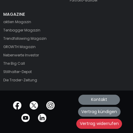
Portfolio-Builder
MAGAZINE
aktien
Magazin
Tenbagger Magazin
Trendfollowing Magazin
GROWTH
Magazin
Nebenwerte Investor
The Big Call
Stillhalter-Depot
Die Trader-Zeitung
Kontakt
offizielle Social Media-Accounts
Vertrag kündigen
Vertrag widerrufen