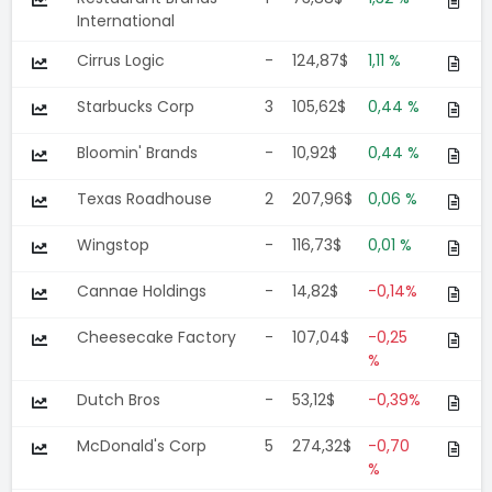
International
Cirrus Logic
-
124,87$
1,11 %
Starbucks Corp
3
105,62$
0,44 %
Bloomin' Brands
-
10,92$
0,44 %
Texas Roadhouse
2
207,96$
0,06 %
Wingstop
-
116,73$
0,01 %
Cannae Holdings
-
14,82$
-0,14%
Cheesecake Factory
-
107,04$
-0,25
%
Dutch Bros
-
53,12$
-0,39%
McDonald's Corp
5
274,32$
-0,70
%