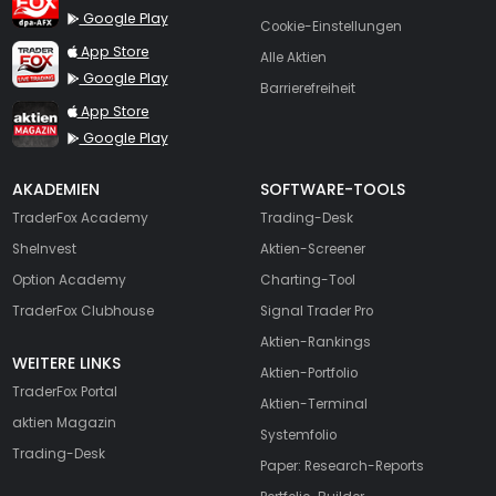
Google Play
Cookie-Einstellungen
TraderFox Live Trading
App Store
Alle Aktien
Google Play
Barrierefreiheit
TraderFox aktien Magazin
App Store
Google Play
AKADEMIEN
SOFTWARE-TOOLS
TraderFox Academy
Trading-Desk
SheInvest
Aktien-Screener
Option Academy
Charting-Tool
TraderFox Clubhouse
Signal Trader Pro
Aktien-Rankings
WEITERE LINKS
Aktien-Portfolio
TraderFox Portal
Aktien-Terminal
aktien Magazin
Systemfolio
Trading-Desk
Paper: Research-Reports