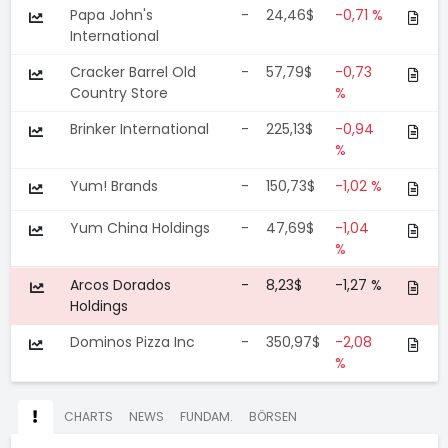
Papa John's
-
24,46$
-0,71 %
International
Cracker Barrel Old
-
57,79$
-0,73
Country Store
%
Brinker International
-
225,13$
-0,94
%
Yum! Brands
-
150,73$
-1,02 %
Yum China Holdings
-
47,69$
-1,04
%
Arcos Dorados
-
8,23$
-1,27 %
Holdings
Dominos Pizza Inc
-
350,97$
-2,08
%
CHARTS
NEWS
FUNDAM.
BÖRSEN