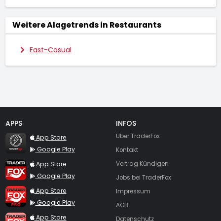
Weitere Alagetrends in Restaurants
Fast-Casual
APPS
INFOS
TraderFox Flash
Über TraderFox
App Store
Google Play
Kontakt
TraderFox App
App Store
Vertrag Kündigen
Google Play
Jobs bei TraderFox
TraderFox Pro
App Store
Impressum
Google Play
AGB
TraderFox dpa-AFX ProFeed
App Store
Datenschutz