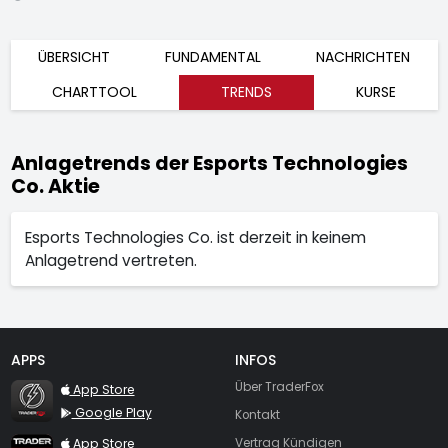
ÜBERSICHT
FUNDAMENTAL
NACHRICHTEN
CHARTTOOL
TRENDS
KURSE
Anlagetrends der Esports Technologies
Co. Aktie
Esports Technologies Co. ist derzeit in keinem
Anlagetrend vertreten.
APPS
INFOS
TraderFox Flash
Über TraderFox
App Store
Google Play
Kontakt
TraderFox App
App Store
Vertrag Kündigen