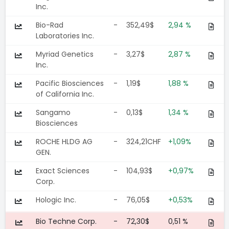
Inc.
Bio-Rad
-
352,49$
2,94 %
Laboratories Inc.
Myriad Genetics
-
3,27$
2,87 %
Inc.
Pacific Biosciences
-
1,19$
1,88 %
of California Inc.
Sangamo
-
0,13$
1,34 %
Biosciences
ROCHE HLDG AG
-
324,21CHF
+1,09%
GEN.
Exact Sciences
-
104,93$
+0,97%
Corp.
Hologic Inc.
-
76,05$
+0,53%
Bio Techne Corp.
-
72,30$
0,51 %