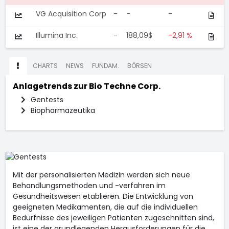
VG Acquisition Corp
-
-
-
Illumina Inc.
-
188,09$
-2,91 %
CHARTS
NEWS
FUNDAM.
BÖRSEN
Anlagetrends zur
Bio Techne Corp.
Gentests
Biopharmazeutika
Mit der personalisierten Medizin werden sich neue
Behandlungsmethoden und -verfahren im
Gesundheitswesen etablieren. Die Entwicklung von
geeigneten Medikamenten, die auf die individuellen
Bedürfnisse des jeweiligen Patienten zugeschnitten sind,
ist eine der grundlegenden Herausforderungen für die