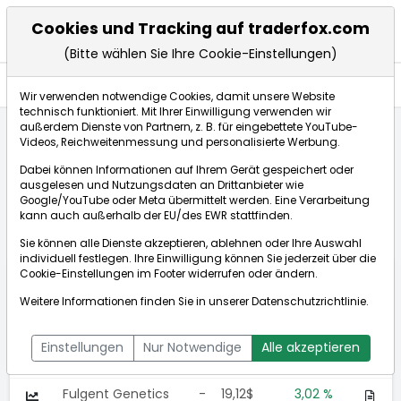
Cookies und Tracking auf traderfox.com
(Bitte wählen Sie Ihre Cookie-Einstellungen)
Anlagetrends
Wir verwenden notwendige Cookies, damit unsere Website
technisch funktioniert. Mit Ihrer Einwilligung verwenden wir
außerdem Dienste von Partnern, z. B. für eingebettete YouTube-
Videos, Reichweitenmessung und personalisierte Werbung.
Startseite
Anlagetrends
Personalisierte Medizin
Dabei können Informationen auf Ihrem Gerät gespeichert oder
Gentests
ausgelesen und Nutzungsdaten an Drittanbieter wie
Google/YouTube oder Meta übermittelt werden. Eine Verarbeitung
kann auch außerhalb der EU/des EWR stattfinden.
Gentests
Sie können alle Dienste akzeptieren, ablehnen oder Ihre Auswahl
individuell festlegen. Ihre Einwilligung können Sie jederzeit über die
Wert
N
Aktuell
%
Cookie-Einstellungen
im Footer widerrufen oder ändern.
Weitere Informationen finden Sie in unserer
Datenschutzrichtlinie
.
Natera Inc.
2
322,42$
+21,49%
Guardant Health
-
168,45$
6,92 %
Einstellungen
Nur Notwendige
Alle akzeptieren
Inc.
Fulgent Genetics
-
19,12$
3,02 %