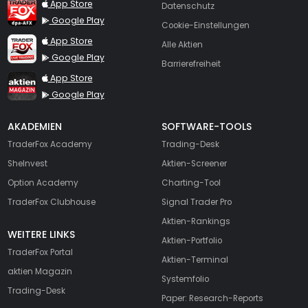
TraderFox dpa-AFX ProFeed
App Store
Datenschutz
Google Play
Cookie-Einstellungen
TraderFox Live Trading
App Store
Alle Aktien
Google Play
Barrierefreiheit
TraderFox aktien Magazin
App Store
Google Play
AKADEMIEN
SOFTWARE-TOOLS
TraderFox Academy
Trading-Desk
SheInvest
Aktien-Screener
Option Academy
Charting-Tool
TraderFox Clubhouse
Signal Trader Pro
Aktien-Rankings
WEITERE LINKS
Aktien-Portfolio
TraderFox Portal
Aktien-Terminal
aktien Magazin
Systemfolio
Trading-Desk
Paper: Research-Reports