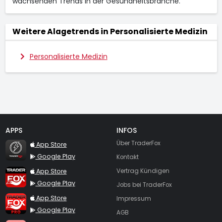
wachsenden Trends in der Gesundheitsbranche.
Weitere Alagetrends in Personalisierte Medizin
Personalisierte Medizin
APPS
INFOS
TraderFox Flash
Über TraderFox
App Store
Google Play
Kontakt
TraderFox App
App Store
Vertrag Kündigen
Google Play
Jobs bei TraderFox
TraderFox Pro
App Store
Impressum
Google Play
AGB