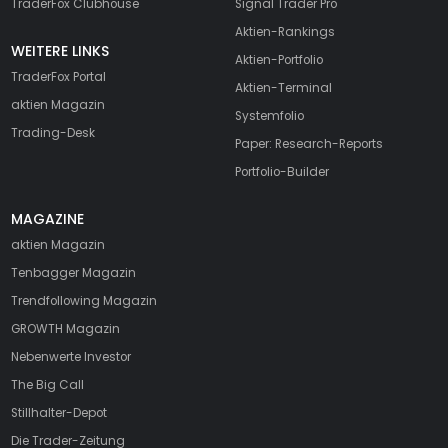
TraderFox Clubhouse
Signal Trader Pro
Aktien-Rankings
WEITERE LINKS
Aktien-Portfolio
TraderFox Portal
Aktien-Terminal
aktien Magazin
Systemfolio
Trading-Desk
Paper: Research-Reports
Portfolio-Builder
MAGAZINE
aktien
Magazin
Tenbagger Magazin
Trendfollowing Magazin
GROWTH
Magazin
Nebenwerte Investor
The Big Call
Stillhalter-Depot
Die Trader-Zeitung