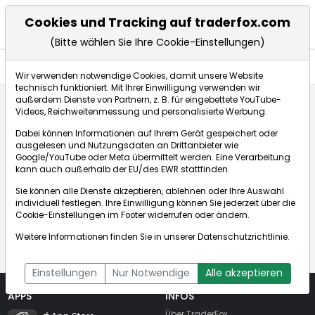
Cookies und Tracking auf traderfox.com
(Bitte wählen Sie Ihre Cookie-Einstellungen)
Anlagetrends
Wir verwenden notwendige Cookies, damit unsere Website
technisch funktioniert. Mit Ihrer Einwilligung verwenden wir
außerdem Dienste von Partnern, z. B. für eingebettete YouTube-
Videos, Reichweitenmessung und personalisierte Werbung.
Startseite
Unbekannte Aktie / Unbekanntes Wertpapier
Dabei können Informationen auf Ihrem Gerät gespeichert oder
Anlagetrends
ausgelesen und Nutzungsdaten an Drittanbieter wie
Google/YouTube oder Meta übermittelt werden. Eine Verarbeitung
kann auch außerhalb der EU/des EWR stattfinden.
Sie können alle Dienste akzeptieren, ablehnen oder Ihre Auswahl
individuell festlegen. Ihre Einwilligung können Sie jederzeit über die
Das Wertpapier konnte nicht gefunden
Cookie-Einstellungen
im Footer widerrufen oder ändern.
werden!
Weitere Informationen finden Sie in unserer
Datenschutzrichtlinie
.
Einstellungen
Nur Notwendige
Alle akzeptieren
APPS
INFOS
TraderFox Flash
Über TraderFox