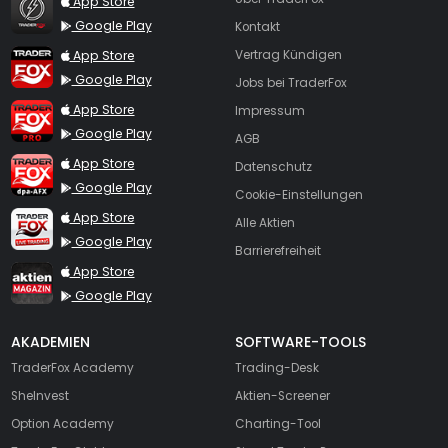
App Store
Google Play
Kontakt
TraderFox App
App Store
Vertrag Kündigen
Google Play
Jobs bei TraderFox
TraderFox Pro
App Store
Impressum
Google Play
AGB
TraderFox dpa-AFX ProFeed
App Store
Datenschutz
Google Play
Cookie-Einstellungen
TraderFox Live Trading
App Store
Alle Aktien
Google Play
Barrierefreiheit
TraderFox aktien Magazin
App Store
Google Play
AKADEMIEN
SOFTWARE-TOOLS
TraderFox Academy
Trading-Desk
SheInvest
Aktien-Screener
Option Academy
Charting-Tool