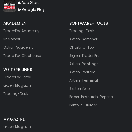
TraderFox aktien Magazin
App Store
Google Play
AKADEMIEN
SOFTWARE-TOOLS
TraderFox Academy
Trading-Desk
SheInvest
Aktien-Screener
Option Academy
Charting-Tool
TraderFox Clubhouse
Signal Trader Pro
Aktien-Rankings
WEITERE LINKS
Aktien-Portfolio
TraderFox Portal
Aktien-Terminal
aktien Magazin
Systemfolio
Trading-Desk
Paper: Research-Reports
Portfolio-Builder
MAGAZINE
aktien
Magazin