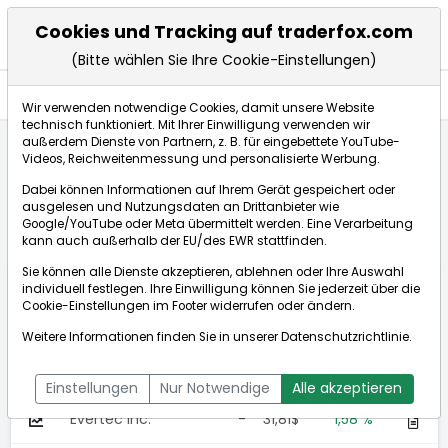
Cookies und Tracking auf traderfox.com
(Bitte wählen Sie Ihre Cookie-Einstellungen)
Anlagetrends
Wir verwenden notwendige Cookies, damit unsere Website
technisch funktioniert. Mit Ihrer Einwilligung verwenden wir
außerdem Dienste von Partnern, z. B. für eingebettete YouTube-
Videos, Reichweitenmessung und personalisierte Werbung.
Startseite
Anlagetrends
Kuba-Profiteure
Dabei können Informationen auf Ihrem Gerät gespeichert oder
ausgelesen und Nutzungsdaten an Drittanbieter wie
Google/YouTube oder Meta übermittelt werden. Eine Verarbeitung
Kuba-Profiteure
kann auch außerhalb der EU/des EWR stattfinden.
Sie können alle Dienste akzeptieren, ablehnen oder Ihre Auswahl
Wert
N
Aktuell
%
individuell festlegen. Ihre Einwilligung können Sie jederzeit über die
Cookie-Einstellungen
im Footer widerrufen oder ändern.
Carnival Corp Ltd
1
27,39$
+6,29%
Weitere Informationen finden Sie in unserer
Datenschutzrichtlinie
.
Petroleo Brasileiro S.A.
-
16,55$
+1,63%
- Petrobras (ADRs)
Einstellungen
Nur Notwendige
Alle akzeptieren
Evertec Inc.
-
31,81$
1,58 %