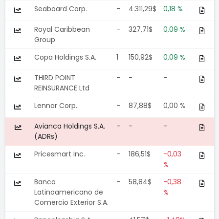
Seaboard Corp.
-
4.311,29$
0,18 %
Royal Caribbean
-
327,71$
0,09 %
Group
Copa Holdings S.A.
1
150,92$
0,09 %
THIRD POINT
-
-
-
REINSURANCE Ltd
Lennar Corp.
-
87,88$
0,00 %
Avianca Holdings S.A.
-
-
-
(ADRs)
Pricesmart Inc.
-
186,51$
-0,03
%
Banco
-
58,84$
-0,38
Latinoamericano de
%
Comercio Exterior S.A.