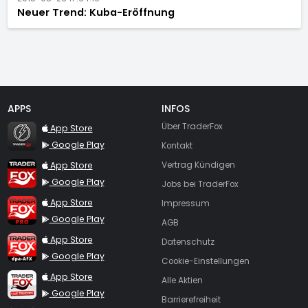
Neuer Trend: Kuba-Eröffnung
APPS
INFOS
TraderFox Flash
Über TraderFox
App Store
Google Play
Kontakt
TraderFox App
App Store
Vertrag Kündigen
Google Play
Jobs bei TraderFox
TraderFox Pro
App Store
Impressum
Google Play
AGB
TraderFox dpa-AFX ProFeed
App Store
Datenschutz
Google Play
Cookie-Einstellungen
TraderFox Live Trading
App Store
Alle Aktien
Google Play
Barrierefreiheit