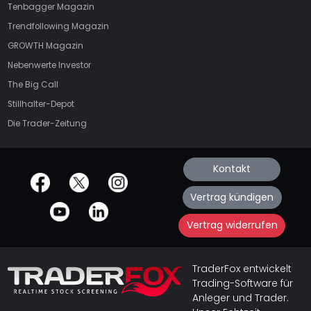
Tenbagger Magazin
Trendfollowing Magazin
GROWTH
Magazin
Nebenwerte Investor
The Big Call
Stillhalter-Depot
Die Trader-Zeitung
Kontakt
offizielle Social Media-Accounts
Vertrag kündigen
Vertrag widerrufen
TraderFox entwickelt
Trading-Software für
Anleger und Trader.