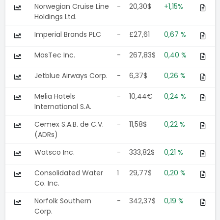
Norwegian Cruise Line
-
20,30$
+1,15%
Holdings Ltd.
Imperial Brands PLC
-
£27,61
0,67 %
MasTec Inc.
-
267,83$
0,40 %
Jetblue Airways Corp.
-
6,37$
0,26 %
Melia Hotels
-
10,44€
0,24 %
International S.A.
Cemex S.A.B. de C.V.
-
11,58$
0,22 %
(ADRs)
Watsco Inc.
-
333,82$
0,21 %
Consolidated Water
1
29,77$
0,20 %
Co. Inc.
Norfolk Southern
-
342,37$
0,19 %
Corp.