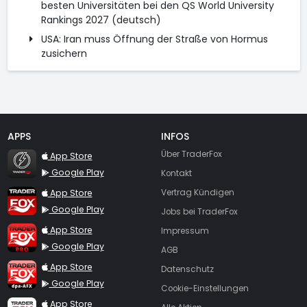
besten Universitäten bei den QS World University
Rankings 2027 (deutsch)
USA: Iran muss Öffnung der Straße von Hormus
zusichern
APPS
INFOS
TraderFox Flash
Über TraderFox
App Store
Google Play
Kontakt
TraderFox App
App Store
Vertrag Kündigen
Google Play
Jobs bei TraderFox
TraderFox Pro
App Store
Impressum
Google Play
AGB
TraderFox dpa-AFX ProFeed
App Store
Datenschutz
Google Play
Cookie-Einstellungen
TraderFox Live Trading
App Store