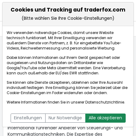
Cookies und Tracking auf traderfox.com
(Bitte wählen Sie Ihre Cookie-Einstellungen)
Anlagetrends
Wir verwenden notwendige Cookies, damit unsere Website
technisch funktioniert. Mit Ihrer Einwilligung verwenden wir
außerdem Dienste von Partnern, z. B. für eingebettete YouTube-
Videos, Reichweitenmessung und personalisierte Werbung.
Startseite
Anlagetrends
Updates
Dabei können Informationen auf Ihrem Gerät gespeichert oder
Anlagetrend: Industrie 4.0 ++ Ästhetik
ausgelesen und Nutzungsdaten an Drittanbieter wie
Google/YouTube oder Meta übermittelt werden. Eine Verarbeitung
kann auch außerhalb der EU/des EWR stattfinden.
Anlagetrend: Industrie 4.0
09.03.2016
Sie können alle Dienste akzeptieren, ablehnen oder Ihre Auswahl
++ Ästhetik
um 13:23 Uhr
individuell festlegen. Ihre Einwilligung können Sie jederzeit über die
Cookie-Einstellungen
im Footer widerrufen oder ändern.
Weitere Informationen finden Sie in unserer
Softing AG, WKN:517800
Datenschutzrichtlinie
.
Ein heißer Turnaround-Kandidat?
Die mit rund €91 Mrd. kapitalisierte Softing AG ist eine
Einstellungen
Nur Notwendige
Alle akzeptieren
weltweit operierende Management-Holding und ein
international führender Anbieter von Steuerungs- und
Kommunikationstechniken. Die Expertise des