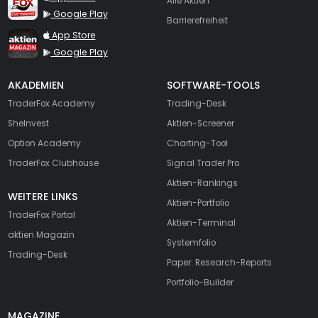
Alle Aktien
Google Play
Barrierefreiheit
TraderFox aktien Magazin
App Store
Google Play
AKADEMIEN
SOFTWARE-TOOLS
TraderFox Academy
Trading-Desk
SheInvest
Aktien-Screener
Option Academy
Charting-Tool
TraderFox Clubhouse
Signal Trader Pro
Aktien-Rankings
WEITERE LINKS
Aktien-Portfolio
TraderFox Portal
Aktien-Terminal
aktien Magazin
Systemfolio
Trading-Desk
Paper: Research-Reports
Portfolio-Builder
MAGAZINE