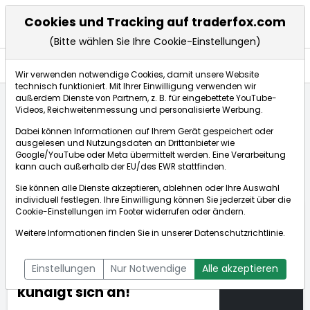
Cookies und Tracking auf traderfox.com
(Bitte wählen Sie Ihre Cookie-Einstellungen)
Anlagetrends
Wir verwenden notwendige Cookies, damit unsere Website
technisch funktioniert. Mit Ihrer Einwilligung verwenden wir
außerdem Dienste von Partnern, z. B. für eingebettete YouTube-
Videos, Reichweitenmessung und personalisierte Werbung.
Startseite
Anlagetrends
Updates
Dabei können Informationen auf Ihrem Gerät gespeichert oder
Die trendstärksten Aktien im Blick: Industrie 4.0 sorgt für
ausgelesen und Nutzungsdaten an Drittanbieter wie
eine hohe Geschäftsdynamik. Ein neues 52-Wochenhoch
Google/YouTube oder Meta übermittelt werden. Eine Verarbeitung
kündigt sich an!
kann auch außerhalb der EU/des EWR stattfinden.
Sie können alle Dienste akzeptieren, ablehnen oder Ihre Auswahl
individuell festlegen. Ihre Einwilligung können Sie jederzeit über die
Die trendstärksten Aktien
Cookie-Einstellungen
im Footer widerrufen oder ändern.
im Blick: Industrie 4.0 sorgt
Weitere Informationen finden Sie in unserer
Datenschutzrichtlinie
.
für eine hohe
13.09.2017
Geschäftsdynamik. Ein
um 16:08 Uhr
Einstellungen
Nur Notwendige
Alle akzeptieren
neues 52-Wochenhoch
kündigt sich an!