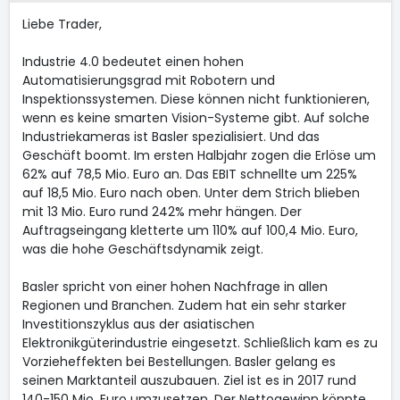
Liebe Trader,
Industrie 4.0 bedeutet einen hohen
Automatisierungsgrad mit Robotern und
Inspektionssystemen. Diese können nicht funktionieren,
wenn es keine smarten Vision-Systeme gibt. Auf solche
Industriekameras ist Basler spezialisiert. Und das
Geschäft boomt. Im ersten Halbjahr zogen die Erlöse um
62% auf 78,5 Mio. Euro an. Das EBIT schnellte um 225%
auf 18,5 Mio. Euro nach oben. Unter dem Strich blieben
mit 13 Mio. Euro rund 242% mehr hängen. Der
Auftragseingang kletterte um 110% auf 100,4 Mio. Euro,
was die hohe Geschäftsdynamik zeigt.
Basler spricht von einer hohen Nachfrage in allen
Regionen und Branchen. Zudem hat ein sehr starker
Investitionszyklus aus der asiatischen
Elektronikgüterindustrie eingesetzt. Schließlich kam es zu
Vorzieheffekten bei Bestellungen. Basler gelang es
seinen Marktanteil auszubauen. Ziel ist es in 2017 rund
140-150 Mio. Euro umzusetzen. Der Nettogewinn könnte