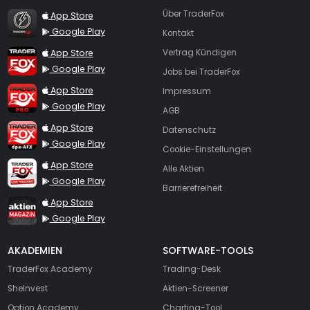
TraderFox Flash
Über TraderFox
App Store
Google Play
Kontakt
TraderFox App
App Store
Vertrag Kündigen
Google Play
Jobs bei TraderFox
TraderFox Pro
App Store
Impressum
Google Play
AGB
TraderFox dpa-AFX ProFeed
App Store
Datenschutz
Google Play
Cookie-Einstellungen
TraderFox Live Trading
App Store
Alle Aktien
Google Play
Barrierefreiheit
TraderFox aktien Magazin
App Store
Google Play
AKADEMIEN
SOFTWARE-TOOLS
TraderFox Academy
Trading-Desk
SheInvest
Aktien-Screener
Option Academy
Charting-Tool