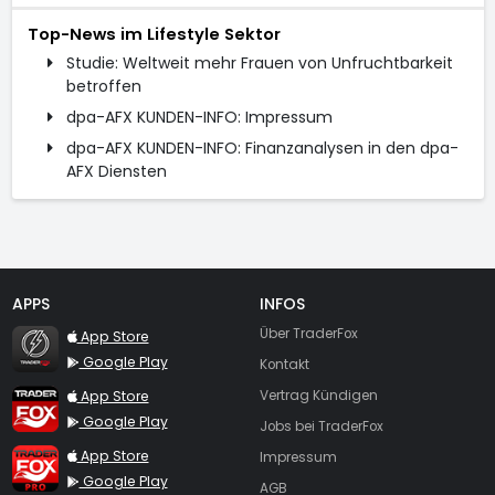
Top-News im Lifestyle Sektor
Studie: Weltweit mehr Frauen von Unfruchtbarkeit
betroffen
dpa-AFX KUNDEN-INFO: Impressum
dpa-AFX KUNDEN-INFO: Finanzanalysen in den dpa-
AFX Diensten
APPS
INFOS
TraderFox Flash
Über TraderFox
App Store
Google Play
Kontakt
TraderFox App
App Store
Vertrag Kündigen
Google Play
Jobs bei TraderFox
TraderFox Pro
App Store
Impressum
Google Play
AGB