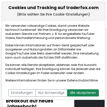
Cookies und Tracking auf traderfox.com
(Bitte wählen Sie Ihre Cookie-Einstellungen)
Anlagetrends
Wir verwenden notwendige Cookies, damit unsere Website
technisch funktioniert. Mit Ihrer Einwilligung verwenden wir
außerdem Dienste von Partnern, z. B. für eingebettete YouTube-
Videos, Reichweitenmessung und personalisierte Werbung.
Startseite
Anlagetrends
Updates
Dabei können Informationen auf Ihrem Gerät gespeichert oder
Long-Chance HelloFresh: JPMorgan sieht bei Kochboxen-
ausgelesen und Nutzungsdaten an Drittanbieter wie
Versender Aufwärtspotential von 50% - HelloFresh vor
Google/YouTube oder Meta übermittelt werden. Eine Verarbeitung
Breakout auf neues Jahreshoch!
kann auch außerhalb der EU/des EWR stattfinden.
Sie können alle Dienste akzeptieren, ablehnen oder Ihre Auswahl
individuell festlegen. Ihre Einwilligung können Sie jederzeit über die
Long-Chance HelloFresh:
Cookie-Einstellungen
im Footer widerrufen oder ändern.
JPMorgan sieht bei
Weitere Informationen finden Sie in unserer
Datenschutzrichtlinie
.
Kochboxen-Versender
19.09.2019
Aufwärtspotential von
um 08:44 Uhr
Einstellungen
Nur Notwendige
Alle akzeptieren
50% - HelloFresh vor
Breakout auf neues
Jahreshoch!