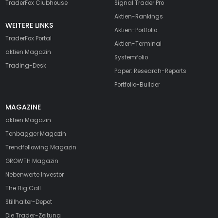
TraderFox Clubhouse
Signal Trader Pro
Aktien-Rankings
WEITERE LINKS
Aktien-Portfolio
TraderFox Portal
Aktien-Terminal
aktien Magazin
Systemfolio
Trading-Desk
Paper: Research-Reports
Portfolio-Builder
MAGAZINE
aktien
Magazin
Tenbagger Magazin
Trendfollowing Magazin
GROWTH
Magazin
Nebenwerte Investor
The Big Call
Stillhalter-Depot
Die Trader-Zeitung