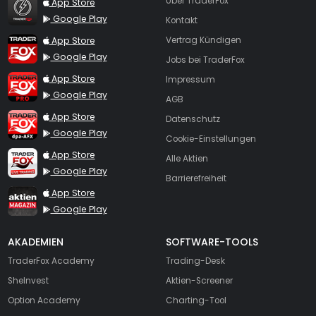
TraderFox Flash
Über TraderFox
App Store
Google Play
Kontakt
TraderFox App
App Store
Vertrag Kündigen
Google Play
Jobs bei TraderFox
TraderFox Pro
App Store
Impressum
Google Play
AGB
TraderFox dpa-AFX ProFeed
App Store
Datenschutz
Google Play
Cookie-Einstellungen
TraderFox Live Trading
App Store
Alle Aktien
Google Play
Barrierefreiheit
TraderFox aktien Magazin
App Store
Google Play
AKADEMIEN
SOFTWARE-TOOLS
TraderFox Academy
Trading-Desk
SheInvest
Aktien-Screener
Option Academy
Charting-Tool