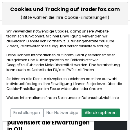
Cookies und Tracking auf traderfox.com
(Bitte wählen Sie Ihre Cookie-Einstellungen)
Anlagetrends
Wir verwenden notwendige Cookies, damit unsere Website
technisch funktioniert. Mit Ihrer Einwilligung verwenden wir
außerdem Dienste von Partnern, z. B. für eingebettete YouTube-
Videos, Reichweitenmessung und personalisierte Werbung.
Startseite
Anlagetrends
Updates
Dabei können Informationen auf Ihrem Gerät gespeichert oder
Fast Food-Sektor profitiert von steigenden
ausgelesen und Nutzungsdaten an Drittanbieter wie
Konsumausgaben und Reopening-Phantasie - Texas
Google/YouTube oder Meta übermittelt werden. Eine Verarbeitung
Roadhouse pulverisiert die Erwartungen in Q1!
kann auch außerhalb der EU/des EWR stattfinden.
Sie können alle Dienste akzeptieren, ablehnen oder Ihre Auswahl
individuell festlegen. Ihre Einwilligung können Sie jederzeit über die
Fast Food-Sektor profitiert
Cookie-Einstellungen
im Footer widerrufen oder ändern.
von steigenden
Weitere Informationen finden Sie in unserer
Datenschutzrichtlinie
.
Konsumausgaben und
30.04.2021
Reopening-Phantasie -
um 15:21 Uhr
Einstellungen
Nur Notwendige
Alle akzeptieren
Texas Roadhouse
pulverisiert die Erwartungen
in Q1!