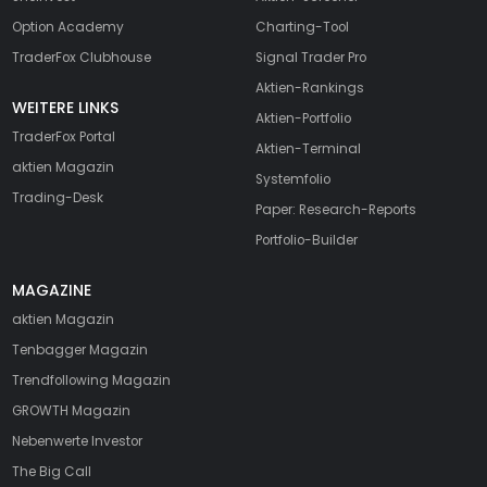
Option Academy
Charting-Tool
TraderFox Clubhouse
Signal Trader Pro
Aktien-Rankings
WEITERE LINKS
Aktien-Portfolio
TraderFox Portal
Aktien-Terminal
aktien Magazin
Systemfolio
Trading-Desk
Paper: Research-Reports
Portfolio-Builder
MAGAZINE
aktien
Magazin
Tenbagger Magazin
Trendfollowing Magazin
GROWTH
Magazin
Nebenwerte Investor
The Big Call