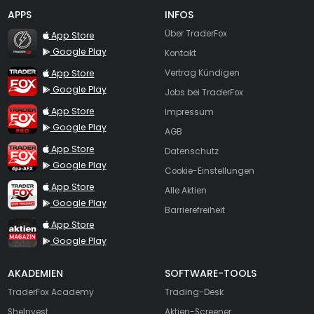
APPS
INFOS
TraderFox Flash
Über TraderFox
App Store
Google Play
Kontakt
TraderFox App
App Store
Vertrag Kündigen
Google Play
Jobs bei TraderFox
TraderFox Pro
App Store
Impressum
Google Play
AGB
TraderFox dpa-AFX ProFeed
App Store
Datenschutz
Google Play
Cookie-Einstellungen
TraderFox Live Trading
App Store
Alle Aktien
Google Play
Barrierefreiheit
TraderFox aktien Magazin
App Store
Google Play
AKADEMIEN
SOFTWARE-TOOLS
TraderFox Academy
Trading-Desk
SheInvest
Aktien-Screener