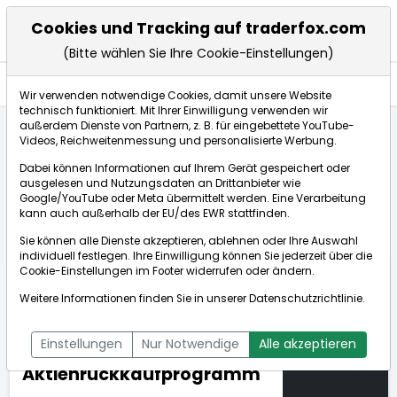
Cookies und Tracking auf traderfox.com
(Bitte wählen Sie Ihre Cookie-Einstellungen)
Anlagetrends
Wir verwenden notwendige Cookies, damit unsere Website
technisch funktioniert. Mit Ihrer Einwilligung verwenden wir
außerdem Dienste von Partnern, z. B. für eingebettete YouTube-
Videos, Reichweitenmessung und personalisierte Werbung.
Startseite
Anlagetrends
Updates
Dabei können Informationen auf Ihrem Gerät gespeichert oder
Mercury Systems: Starkes Quartal dank Mission-Critical-
ausgelesen und Nutzungsdaten an Drittanbieter wie
Lösungen für Verteidigung. Neues 200 Mio. USD
Google/YouTube oder Meta übermittelt werden. Eine Verarbeitung
Aktienrückkaufprogramm
kann auch außerhalb der EU/des EWR stattfinden.
Sie können alle Dienste akzeptieren, ablehnen oder Ihre Auswahl
individuell festlegen. Ihre Einwilligung können Sie jederzeit über die
Mercury Systems: Starkes
Cookie-Einstellungen
im Footer widerrufen oder ändern.
Quartal dank Mission-
Weitere Informationen finden Sie in unserer
Datenschutzrichtlinie
.
Critical-Lösungen für
06.11.2025
Verteidigung. Neues 200
um 13:42 Uhr
Einstellungen
Nur Notwendige
Alle akzeptieren
Mio. USD
Aktienrückkaufprogramm