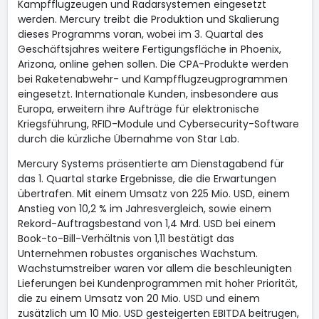
Kampfflugzeugen und Radarsystemen eingesetzt
werden. Mercury treibt die Produktion und Skalierung
dieses Programms voran, wobei im 3. Quartal des
Geschäftsjahres weitere Fertigungsfläche in Phoenix,
Arizona, online gehen sollen. Die CPA-Produkte werden
bei Raketenabwehr- und Kampfflugzeugprogrammen
eingesetzt. Internationale Kunden, insbesondere aus
Europa, erweitern ihre Aufträge für elektronische
Kriegsführung, RFID-Module und Cybersecurity-Software
durch die kürzliche Übernahme von Star Lab.
Mercury Systems präsentierte am Dienstagabend für
das 1. Quartal starke Ergebnisse, die die Erwartungen
übertrafen. Mit einem Umsatz von 225 Mio. USD, einem
Anstieg von 10,2 % im Jahresvergleich, sowie einem
Rekord-Auftragsbestand von 1,4 Mrd. USD bei einem
Book-to-Bill-Verhältnis von 1,11 bestätigt das
Unternehmen robustes organisches Wachstum.
Wachstumstreiber waren vor allem die beschleunigten
Lieferungen bei Kundenprogrammen mit hoher Priorität,
die zu einem Umsatz von 20 Mio. USD und einem
zusätzlich um 10 Mio. USD gesteigerten EBITDA beitrugen,