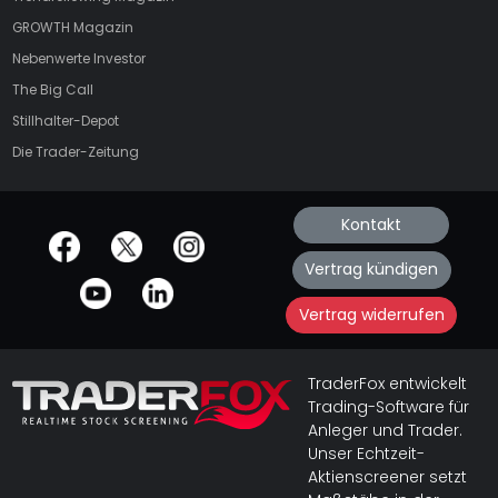
GROWTH
Magazin
Nebenwerte Investor
The Big Call
Stillhalter-Depot
Die Trader-Zeitung
Kontakt
offizielle Social Media-Accounts
Vertrag kündigen
Vertrag widerrufen
TraderFox entwickelt
Trading-Software für
Anleger und Trader.
Unser Echtzeit-
Aktienscreener setzt