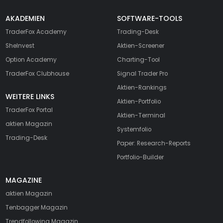
AKADEMIEN
SOFTWARE-TOOLS
TraderFox Academy
Trading-Desk
SheInvest
Aktien-Screener
Option Academy
Charting-Tool
TraderFox Clubhouse
Signal Trader Pro
Aktien-Rankings
WEITERE LINKS
Aktien-Portfolio
TraderFox Portal
Aktien-Terminal
aktien Magazin
Systemfolio
Trading-Desk
Paper: Research-Reports
Portfolio-Builder
MAGAZINE
aktien
Magazin
Tenbagger Magazin
Trendfollowing Magazin