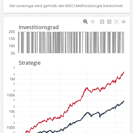
Der Leverage wird gemäß der MSCI Methodologie berechnet.
Investitionsgrad
200
150
100
50
Strategie
5
2
1M
5
2
100k
5
2
10k
5
2
1000
5