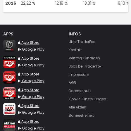
2026
22,22 %
12,18 %
13,31 %
9,10 %
APPS
INFOS
TraderFox Flash
Über TraderFox
App Store
Google Play
Kontakt
TraderFox App
App Store
Vertrag Kündigen
Google Play
Jobs bei TraderFox
TraderFox Pro
App Store
Impressum
Google Play
AGB
TraderFox dpa-AFX ProFeed
App Store
Datenschutz
Google Play
Cookie-Einstellungen
TraderFox Live Trading
App Store
Alle Aktien
Google Play
Barrierefreiheit
TraderFox aktien Magazin
App Store
Google Play