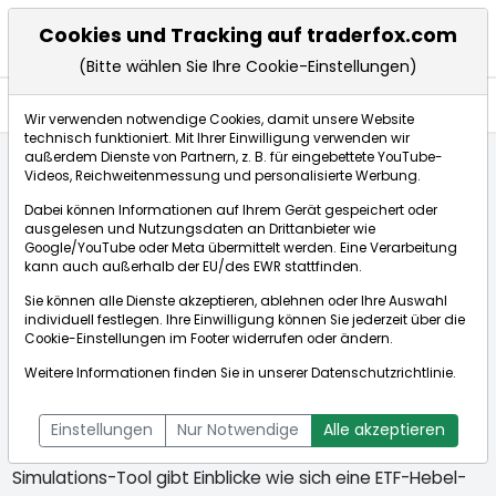
Cookies und Tracking auf traderfox.com
(Bitte wählen Sie Ihre Cookie-Einstellungen)
Market Tools
Leverage ETFs
Wir verwenden notwendige Cookies, damit unsere Website
technisch funktioniert. Mit Ihrer Einwilligung verwenden wir
außerdem Dienste von Partnern, z. B. für eingebettete YouTube-
Videos, Reichweitenmessung und personalisierte Werbung.
Startseite
Market-Tools
Leveraged ETFs
Dabei können Informationen auf Ihrem Gerät gespeichert oder
ausgelesen und Nutzungsdaten an Drittanbieter wie
Google/YouTube oder Meta übermittelt werden. Eine Verarbeitung
Simulationstool für gehebelte ETF-
kann auch außerhalb der EU/des EWR stattfinden.
Strategien
Sie können alle Dienste akzeptieren, ablehnen oder Ihre Auswahl
individuell festlegen. Ihre Einwilligung können Sie jederzeit über die
Cookie-Einstellungen
im Footer widerrufen oder ändern.
Zahlreichen ETFs gelingt es, die Performance der
Weitere Informationen finden Sie in unserer
Datenschutzrichtlinie
.
Leveraged Indizes gut zu tracken. Es eröffnet für Anleger
neue Perspektiven, um systematisch und langfristig mit
Einstellungen
Nur Notwendige
Alle akzeptieren
Hebel in den Gesamtmarkt zu investieren. Unser
Simulations-Tool gibt Einblicke wie sich eine ETF-Hebel-