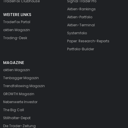
TraderFox Clubhouse
Signal Trader Pro
Aktien-Rankings
WEITERE LINKS
Aktien-Portfolio
TraderFox Portal
Aktien-Terminal
aktien Magazin
Systemfolio
Trading-Desk
Paper: Research-Reports
Portfolio-Builder
MAGAZINE
aktien
Magazin
Tenbagger Magazin
Trendfollowing Magazin
GROWTH
Magazin
Nebenwerte Investor
The Big Call
Stillhalter-Depot
Die Trader-Zeitung