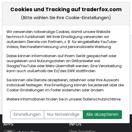
Cookies und Tracking auf traderfox.com
(Bitte wählen Sie Ihre Cookie-Einstellungen)
Nachrichten
Wir verwenden notwendige Cookies, damit unsere Website
technisch funktioniert. Mit Ihrer Einwilligung verwenden wir
außerdem Dienste von Partnern, z. B. für eingebettete YouTube-
Videos, Reichweitenmessung und personalisierte Werbung.
Startseite
Unbekannte Aktie / Unbekanntes Wertpapier
Dabei können Informationen auf Ihrem Gerät gespeichert oder
Nachrichten
ausgelesen und Nutzungsdaten an Drittanbieter wie
Google/YouTube oder Meta übermittelt werden. Eine Verarbeitung
kann auch außerhalb der EU/des EWR stattfinden.
Sie können alle Dienste akzeptieren, ablehnen oder Ihre Auswahl
individuell festlegen. Ihre Einwilligung können Sie jederzeit über die
Das Wertpapier konnte nicht gefunden
Cookie-Einstellungen
im Footer widerrufen oder ändern.
werden!
Weitere Informationen finden Sie in unserer
Datenschutzrichtlinie
.
Einstellungen
Nur Notwendige
Alle akzeptieren
APPS
INFOS
TraderFox Flash
Über TraderFox