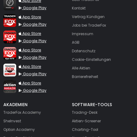
App Store
Google Play
Kontakt
TraderFox App
App Store
Vertrag Kündigen
Google Play
Jobs bei TraderFox
TraderFox Pro
App Store
Impressum
Google Play
AGB
TraderFox dpa-AFX ProFeed
App Store
Datenschutz
Google Play
Cookie-Einstellungen
TraderFox Live Trading
App Store
Alle Aktien
Google Play
Barrierefreiheit
TraderFox aktien Magazin
App Store
Google Play
AKADEMIEN
SOFTWARE-TOOLS
TraderFox Academy
Trading-Desk
SheInvest
Aktien-Screener
Option Academy
Charting-Tool