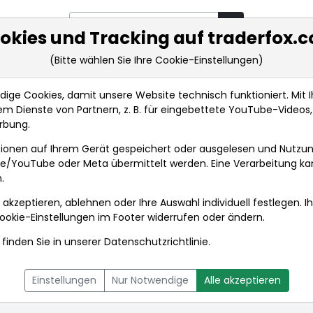
okies und Tracking auf traderfox.
(Bitte wählen Sie Ihre Cookie-Einstellungen)
rkt-Analysen
Market Tools
Realtimekurse
Nachrichten
ge Cookies, damit unsere Website technisch funktioniert. Mit Ih
m Dienste von Partnern, z. B. für eingebettete YouTube-Video
rbung.
ten
ionen auf Ihrem Gerät gespeichert oder ausgelesen und Nutzu
gle/YouTube oder Meta übermittelt werden. Eine Verarbeitung k
.
 akzeptieren, ablehnen oder Ihre Auswahl individuell festlegen. I
ookie-Einstellungen
im Footer widerrufen oder ändern.
finden Sie in unserer
Datenschutzrichtlinie
.
N
CHARTTOOL
BESTANDTEILE
Einstellungen
Nur Notwendige
Alle akzeptieren