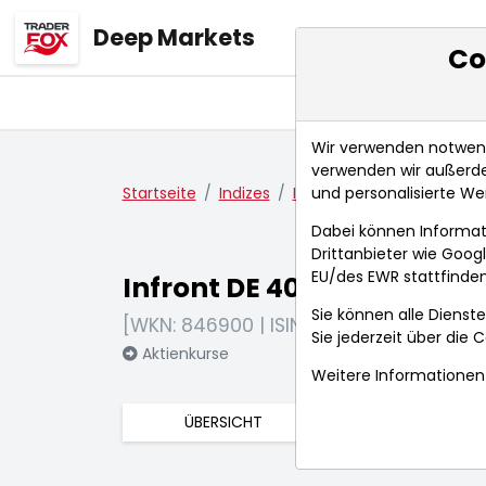
Deep Markets
Co
Übersicht
Ma
Wir verwenden notwendi
verwenden wir außerde
und personalisierte We
Startseite
Indizes
Infront DE 40
Nachrich
Dabei können Informat
Drittanbieter wie Goo
EU/des EWR stattfinden
Infront DE 40
Sie können alle Dienste
[WKN: 846900 | ISIN: DE0008469008]
Sie jederzeit über die
C
Aktienkurse
Weitere Informationen 
ÜBERSICHT
NACHRICHTE