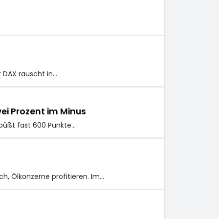
 DAX rauscht in…
ei Prozent im Minus
 büßt fast 600 Punkte…
ch, Ölkonzerne profitieren. Im…