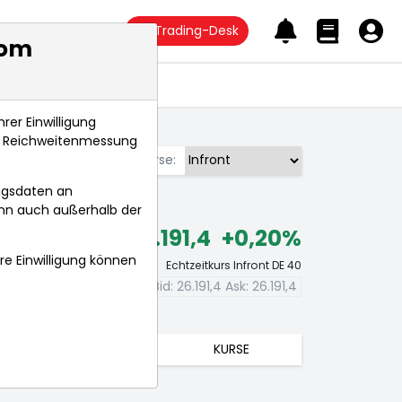
Trading-Desk
com
Anlagetrends
rer Einwilligung
s, Reichweitenmessung
Börse:
ngsdaten an
ann auch außerhalb der
26.191,5
+0,20%
hre Einwilligung können
Echtzeitkurs Infront DE 40
Bid:
26.191,5
Ask:
26.191,5
TRENDS
KURSE