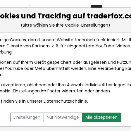
okies und Tracking auf traderfox.
(Bitte wählen Sie Ihre Cookie-Einstellungen)
rkt-Analysen
Market Tools
Realtimekurse
Nachrichten
ge Cookies, damit unsere Website technisch funktioniert. Mit Ih
m Dienste von Partnern, z. B. für eingebettete YouTube-Video
rbung.
chten
ionen auf Ihrem Gerät gespeichert oder ausgelesen und Nutzu
gle/YouTube oder Meta übermittelt werden. Eine Verarbeitung k
.
 akzeptieren, ablehnen oder Ihre Auswahl individuell festlegen. I
ookie-Einstellungen
im Footer widerrufen oder ändern.
finden Sie in unserer
Datenschutzrichtlinie
.
L
NACHRICHTEN
CHARTTOOL
Einstellungen
Nur Notwendige
Alle akzeptieren