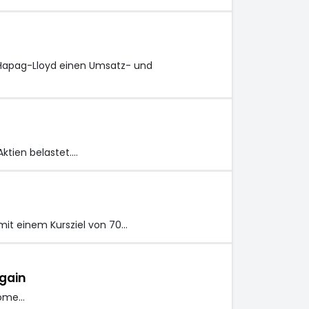
 Hapag-Lloyd einen Umsatz- und
Aktien belastet.…
mit einem Kursziel von 70…
 gain
some…