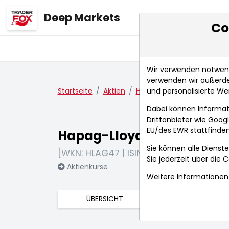
Deep Markets
Co
Übersicht
Ma
Wir verwenden notwendi
verwenden wir außerde
und personalisierte We
Startseite
Aktien
Hapag-Lloyd AG
Nachri
Dabei können Informat
Drittanbieter wie Goo
EU/des EWR stattfinden
Hapag-Lloyd AG
Sie können alle Dienste
[WKN: HLAG47 | ISIN: DE000HLAG475]
Sie jederzeit über die
C
Aktienkurse
Weitere Informationen 
ÜBERSICHT
FUNDAMENTA