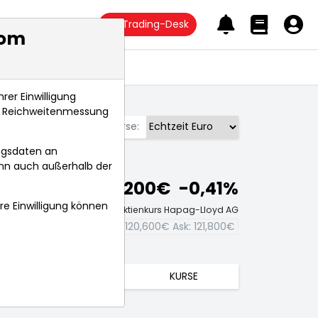
Trading-Desk
com
Anlagetrends
rer Einwilligung
s, Reichweitenmessung
Börse:
ngsdaten an
ann auch außerhalb der
121,200€
-0,41%
hre Einwilligung können
Echtzeit-Aktienkurs Hapag-Lloyd AG
Bid:
120,600€
Ask:
121,800€
TRENDS
KURSE