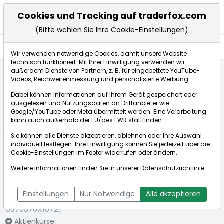
Cookies und Tracking auf traderfox.com
(Bitte wählen Sie Ihre Cookie-Einstellungen)
Nachrichten
Wir verwenden notwendige Cookies, damit unsere Website
technisch funktioniert. Mit Ihrer Einwilligung verwenden wir
außerdem Dienste von Partnern, z. B. für eingebettete YouTube-
Videos, Reichweitenmessung und personalisierte Werbung.
Startseite
Indizes
Infront USA 500 (all day)
Dabei können Informationen auf Ihrem Gerät gespeichert oder
Nachrichten
ausgelesen und Nutzungsdaten an Drittanbieter wie
Google/YouTube oder Meta übermittelt werden. Eine Verarbeitung
kann auch außerhalb der EU/des EWR stattfinden.
Börse:
Sie können alle Dienste akzeptieren, ablehnen oder Ihre Auswahl
individuell festlegen. Ihre Einwilligung können Sie jederzeit über die
Cookie-Einstellungen
im Footer widerrufen oder ändern.
Weitere Informationen finden Sie in unserer
Datenschutzrichtlinie
.
Infront USA 500 (all
7.745,61
+0,45%
day)
Echtzeitkurs Infront USA 500 (all day)
Einstellungen
Nur Notwendige
Alle akzeptieren
[WKN: A0AET0 | ISIN:
Bid:
7.745,61
Ask:
7.745,61
US78378X1072]
Aktienkurse