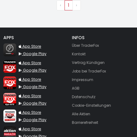
‹
1
›
APPS
INFOS
TraderFox Flash
Über TraderFox
App Store
Google Play
Kontakt
TraderFox App
App Store
Vertrag Kündigen
Google Play
Jobs bei TraderFox
TraderFox Pro
App Store
Impressum
Google Play
AGB
TraderFox dpa-AFX ProFeed
App Store
Datenschutz
Google Play
Cookie-Einstellungen
TraderFox Live Trading
App Store
Alle Aktien
Google Play
Barrierefreiheit
TraderFox aktien Magazin
App Store
Google Play