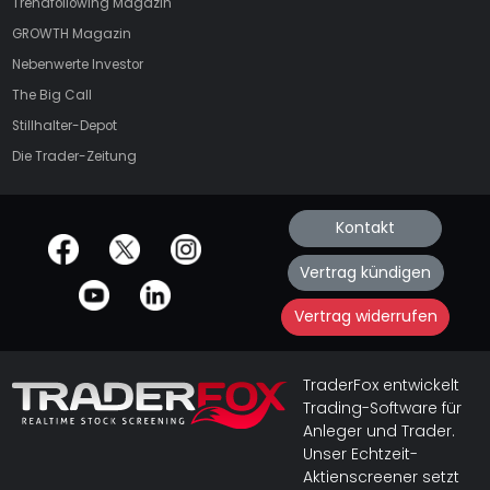
Trendfollowing Magazin
GROWTH
Magazin
Nebenwerte Investor
The Big Call
Stillhalter-Depot
Die Trader-Zeitung
Kontakt
offizielle Social Media-Accounts
Vertrag kündigen
Vertrag widerrufen
TraderFox entwickelt
Trading-Software für
Anleger und Trader.
Unser Echtzeit-
Aktienscreener setzt