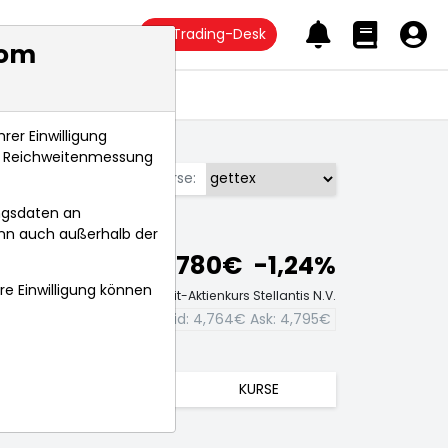
Trading-Desk
com
Anlagetrends
rer Einwilligung
s, Reichweitenmessung
Börse:
ngsdaten an
ann auch außerhalb der
4,780€
-1,24%
hre Einwilligung können
Echtzeit-Aktienkurs Stellantis N.V.
Bid:
4,764€
Ask:
4,795€
TRENDS
KURSE