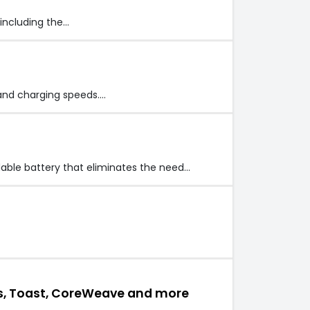
 including the…
 and charging speeds.…
rdable battery that eliminates the need…
antis, Toast, CoreWeave and more