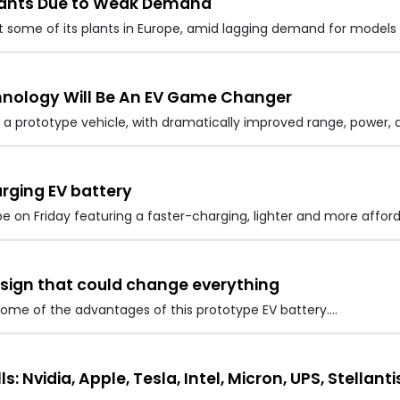
 Plants Due to Weak Demand
 at some of its plants in Europe, amid lagging demand for models
chnology Will Be An EV Game Changer
 in a prototype vehicle, with dramatically improved range, power,
arging EV battery
ype on Friday featuring a faster-charging, lighter and more affo
esign that could change everything
some of the advantages of this prototype EV battery.…
ls: Nvidia, Apple, Tesla, Intel, Micron, UPS, Stell