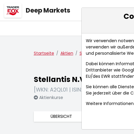
Deep Markets
Co
Übersicht
Ma
Wir verwenden notwendi
verwenden wir außerde
und personalisierte We
Startseite
Aktien
Stellantis N.V.
Nachricht
Dabei können Informat
Drittanbieter wie Goo
EU/des EWR stattfinden
Stellantis N.V.
Sie können alle Dienste
[WKN: A2QL01 | ISIN: NL00150001Q9]
Sie jederzeit über die
C
Aktienkurse
Weitere Informationen 
ÜBERSICHT
FUNDAMENTA