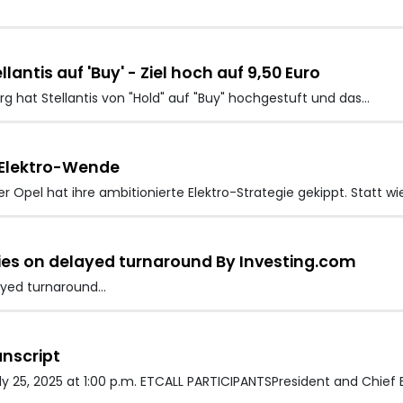
ntis auf 'Buy' - Ziel hoch auf 9,50 Euro
g hat Stellantis
von "Hold" auf "Buy" hochgestuft und das…
t Elektro-Wende
er
Opel hat ihre ambitionierte Elektro-Strategie gekippt. Statt 
eries on delayed turnaround By Investing.com
layed turnaround…
anscript
ly 25, 2025 at 1:00 p.m. ETCALL PARTICIPANTSPresident and Chief