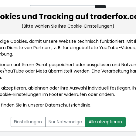
okies und Tracking auf traderfox.
(Bitte wählen Sie Ihre Cookie-Einstellungen)
rkt-Analysen
Market Tools
Realtimekurse
Nachrichten
ge Cookies, damit unsere Website technisch funktioniert. Mit Ih
m Dienste von Partnern, z. B. für eingebettete YouTube-Video
rbung.
en
ionen auf Ihrem Gerät gespeichert oder ausgelesen und Nutzu
gle/YouTube oder Meta übermittelt werden. Eine Verarbeitung k
.
 akzeptieren, ablehnen oder Ihre Auswahl individuell festlegen. I
ookie-Einstellungen
im Footer widerrufen oder ändern.
finden Sie in unserer
Datenschutzrichtlinie
.
L
NACHRICHTEN
CHARTTOOL
Einstellungen
Nur Notwendige
Alle akzeptieren