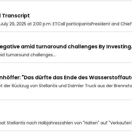
 Transcript
uly 29, 2025 at 2:00 p.m. ETCall participantsPresident and Chief
o negative amid turnaround challenges By Investin
amid turnaround challenges…
nhöffer: "Das dürfte das Ende des Wasserstoffaut
et der Rückzug von Stellantis und Daimler Truck aus der Brenns
at Stellantis nach Halbjahreszahlen von "Halten" auf "Verkaufe