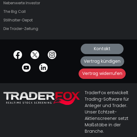
Nebenwerte Investor
The Big Call
Stillhalter-Depot
Die Trader-Zeitung
Kontakt
offizielle Social Media-Accounts
Vertrag kündigen
Vertrag widerrufen
TraderFox entwickelt
Trading-Software für
Anleger und Trader.
Unser Echtzeit-
Aktienscreener setzt
Maßstäbe in der
Branche.