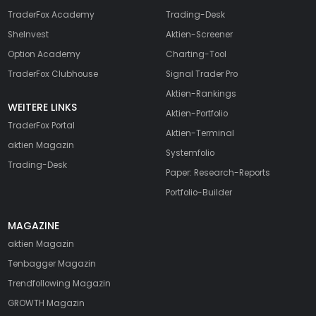
TraderFox Academy
Trading-Desk
SheInvest
Aktien-Screener
Option Academy
Charting-Tool
TraderFox Clubhouse
Signal Trader Pro
Aktien-Rankings
WEITERE LINKS
Aktien-Portfolio
TraderFox Portal
Aktien-Terminal
aktien Magazin
Systemfolio
Trading-Desk
Paper: Research-Reports
Portfolio-Builder
MAGAZINE
aktien
Magazin
Tenbagger Magazin
Trendfollowing Magazin
GROWTH
Magazin