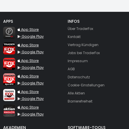
APPS
INFOS
TraderFox Flash
Über TraderFox
App Store
Google Play
Kontakt
TraderFox App
App Store
Vertrag Kündigen
Google Play
Jobs bei TraderFox
TraderFox Pro
App Store
Impressum
Google Play
AGB
TraderFox dpa-AFX ProFeed
App Store
Datenschutz
Google Play
Cookie-Einstellungen
TraderFox Live Trading
App Store
Alle Aktien
Google Play
Barrierefreiheit
TraderFox aktien Magazin
App Store
Google Play
AKADEMIEN
SOFTWARE-TOOLS