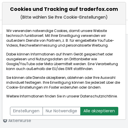
Cookies und Tracking auf traderfox.com
(Bitte wählen Sie Ihre Cookie-Einstellungen)
Nachrichten
Wir verwenden notwendige Cookies, damit unsere Website
technisch funktioniert. Mit Ihrer Einwilligung verwenden wir
außerdem Dienste von Partnern, z. B. für eingebettete YouTube-
Videos, Reichweitenmessung und personalisierte Werbung.
Startseite
Aktien
Industrie De Nora S.p.A.
Nachrichten
Dabei können Informationen auf Ihrem Gerät gespeichert oder
ausgelesen und Nutzungsdaten an Drittanbieter wie
Google/YouTube oder Meta übermittelt werden. Eine Verarbeitung
Börse:
kann auch außerhalb der EU/des EWR stattfinden.
Sie können alle Dienste akzeptieren, ablehnen oder Ihre Auswahl
individuell festlegen. Ihre Einwilligung können Sie jederzeit über die
Cookie-Einstellungen
im Footer widerrufen oder ändern.
Industrie De
6,513€
-0,76%
Weitere Informationen finden Sie in unserer
Datenschutzrichtlinie
.
Nora S.p.A.
Echtzeit-Aktienkurs Industrie De Nora S.p.A.
[WKN: A3DK0W |
Bid:
6,490€
Ask:
6,535€
Einstellungen
Nur Notwendige
Alle akzeptieren
ISIN: IT0005186371]
Aktienkurse