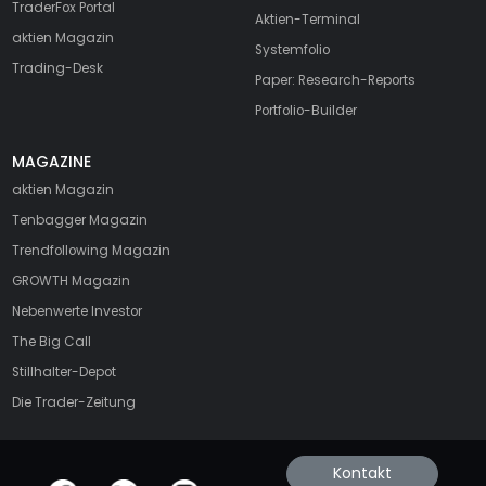
TraderFox Portal
Aktien-Terminal
aktien Magazin
Systemfolio
Trading-Desk
Paper: Research-Reports
Portfolio-Builder
MAGAZINE
aktien
Magazin
Tenbagger Magazin
Trendfollowing Magazin
GROWTH
Magazin
Nebenwerte Investor
The Big Call
Stillhalter-Depot
Die Trader-Zeitung
Kontakt
offizielle Social Media-Accounts