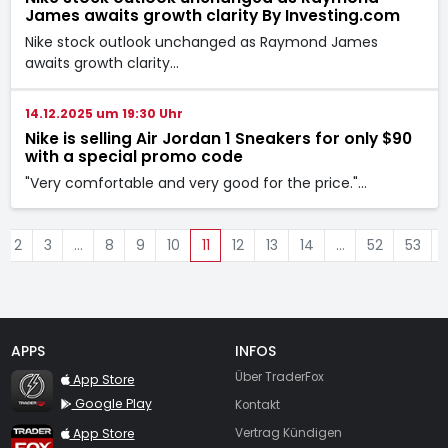
James awaits growth clarity By Investing.com
Nike stock outlook unchanged as Raymond James
awaits growth clarity…
14.12.2025 um 19:30 Uhr
Nike is selling Air Jordan 1 Sneakers for only $90
with a special promo code
"Very comfortable and very good for the price."…
2
3
…
8
9
10
11
12
13
14
…
52
53
APPS
INFOS
TraderFox Flash
Über TraderFox
App Store
Google Play
Kontakt
TraderFox App
App Store
Vertrag Kündigen