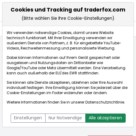
Cookies und Tracking auf traderfox.com
(Bitte wählen Sie Ihre Cookie-Einstellungen)
Nachrichten
Wir verwenden notwendige Cookies, damit unsere Website
technisch funktioniert. Mit Ihrer Einwilligung verwenden wir
außerdem Dienste von Partnern, z. B. für eingebettete YouTube-
Videos, Reichweitenmessung und personalisierte Werbung.
Startseite
Aktien
Nike Inc.
Nachrichten
Dabei können Informationen auf Ihrem Gerät gespeichert oder
ausgelesen und Nutzungsdaten an Drittanbieter wie
Google/YouTube oder Meta übermittelt werden. Eine Verarbeitung
Börse:
kann auch außerhalb der EU/des EWR stattfinden.
Sie können alle Dienste akzeptieren, ablehnen oder Ihre Auswahl
individuell festlegen. Ihre Einwilligung können Sie jederzeit über die
Cookie-Einstellungen
im Footer widerrufen oder ändern.
Nike Inc.
36,075€
-0,99%
Weitere Informationen finden Sie in unserer
Datenschutzrichtlinie
.
Echtzeit-Aktienkurs Nike Inc.
[WKN: 866993 | ISIN:
Bid:
35,980€
Ask:
36,170€
US6541061031]
Einstellungen
Nur Notwendige
Alle akzeptieren
Aktienkurse