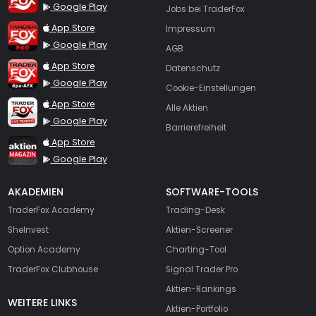
Google Play
Jobs bei TraderFox
TraderFox Pro
App Store
Impressum
Google Play
AGB
TraderFox dpa-AFX ProFeed
App Store
Datenschutz
Google Play
Cookie-Einstellungen
TraderFox Live Trading
App Store
Alle Aktien
Google Play
Barrierefreiheit
TraderFox aktien Magazin
App Store
Google Play
AKADEMIEN
SOFTWARE-TOOLS
TraderFox Academy
Trading-Desk
SheInvest
Aktien-Screener
Option Academy
Charting-Tool
TraderFox Clubhouse
Signal Trader Pro
Aktien-Rankings
WEITERE LINKS
Aktien-Portfolio