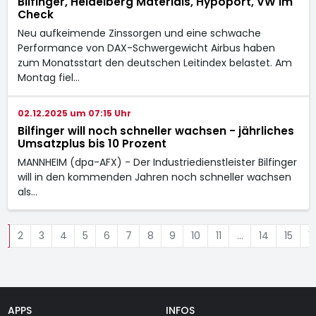
Bilfinger, Heidelberg Materials, Hypoport, VW im
Check
Neu aufkeimende Zinssorgen und eine schwache
Performance von DAX-Schwergewicht Airbus haben
zum Monatsstart den deutschen Leitindex belastet. Am
Montag fiel…
02.12.2025 um 07:15 Uhr
Bilfinger will noch schneller wachsen - jährliches
Umsatzplus bis 10 Prozent
MANNHEIM (dpa-AFX) - Der Industriedienstleister Bilfinger
will in den kommenden Jahren noch schneller wachsen
als…
1
2
3
4
5
6
7
8
9
10
11
…
14
15
1
APPS
INFOS