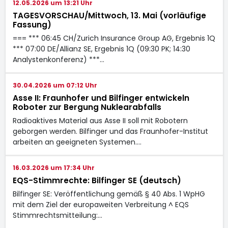
12.05.2026 um 13:21 Uhr
TAGESVORSCHAU/Mittwoch, 13. Mai (vorläufige
Fassung)
=== *** 06:45 CH/Zurich Insurance Group AG, Ergebnis 1Q
*** 07:00 DE/Allianz SE, Ergebnis 1Q (09:30 PK; 14:30
Analystenkonferenz) ***…
30.04.2026 um 07:12 Uhr
Asse II: Fraunhofer und Bilfinger entwickeln
Roboter zur Bergung Nuklearabfalls
Radioaktives Material aus Asse II soll mit Robotern
geborgen werden. Bilfinger und das Fraunhofer-Institut
arbeiten an geeigneten Systemen.…
16.03.2026 um 17:34 Uhr
EQS-Stimmrechte: Bilfinger SE (deutsch)
Bilfinger SE: Veröffentlichung gemäß § 40 Abs. 1 WpHG
mit dem Ziel der europaweiten Verbreitung ^ EQS
Stimmrechtsmitteilung:…