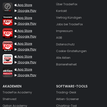
TraderFox Flash
Über TraderFox
App Store
Google Play
Kontakt
TraderFox App
App Store
Vertrag Kündigen
Google Play
Jobs bei TraderFox
TraderFox Pro
App Store
Impressum
Google Play
AGB
TraderFox dpa-AFX ProFeed
App Store
Datenschutz
Google Play
Cookie-Einstellungen
TraderFox Live Trading
App Store
Alle Aktien
Google Play
Barrierefreiheit
TraderFox aktien Magazin
App Store
Google Play
AKADEMIEN
SOFTWARE-TOOLS
TraderFox Academy
Trading-Desk
SheInvest
Aktien-Screener
Option Academy
Charting-Tool