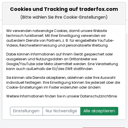
Cookies und Tracking auf traderfox.com
(Bitte wählen Sie Ihre Cookie-Einstellungen)
Nachrichten
Wir verwenden notwendige Cookies, damit unsere Website
technisch funktioniert. Mit Ihrer Einwilligung verwenden wir
außerdem Dienste von Partnern, z. B. für eingebettete YouTube-
Videos, Reichweitenmessung und personalisierte Werbung.
Startseite
Aktien
Bilfinger SE
Nachrichten
Dabei können Informationen auf Ihrem Gerät gespeichert oder
ausgelesen und Nutzungsdaten an Drittanbieter wie
Google/YouTube oder Meta übermittelt werden. Eine Verarbeitung
Börse:
kann auch außerhalb der EU/des EWR stattfinden.
Sie können alle Dienste akzeptieren, ablehnen oder Ihre Auswahl
individuell festlegen. Ihre Einwilligung können Sie jederzeit über die
Cookie-Einstellungen
im Footer widerrufen oder ändern.
Bilfinger SE
81,700€
+0,12%
Weitere Informationen finden Sie in unserer
Datenschutzrichtlinie
.
Echtzeit-Aktienkurs Bilfinger SE
[WKN: 590900 | ISIN:
Bid:
81,700€
Ask:
81,700€
DE0005909006]
Einstellungen
Nur Notwendige
Alle akzeptieren
Aktienkurse