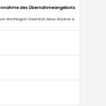
die Annahme des Übernahmeangebots
von Worthington Steel^EQS-News: Klöckner &