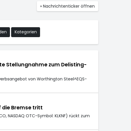
» Nachrichtenticker öffnen
nden
Kategorien
ete Stellungnahme zum Delisting-
rwerbsangebot von Worthington Steel^EQS-
 die Bremse tritt
: KCO, NASDAQ OTC-Symbol: KLKNF) rückt zum