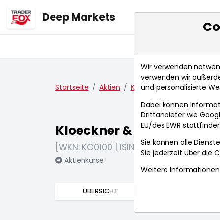
Deep Markets
Co
Übersicht
Ma
Wir verwenden notwendi
verwenden wir außerde
und personalisierte We
Startseite
Aktien
Kloeckner & Co. SE
Nach
Dabei können Informat
Drittanbieter wie Goo
EU/des EWR stattfinden
Kloeckner & Co. SE
Sie können alle Dienste
[WKN: KC0100 | ISIN: DE000KC01000]
Sie jederzeit über die
C
Aktienkurse
Weitere Informationen 
ÜBERSICHT
FUNDAMENTA