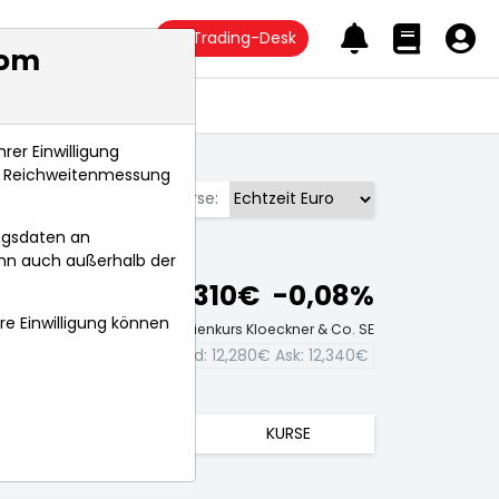
Trading-Desk
com
Anlagetrends
rer Einwilligung
s, Reichweitenmessung
Börse:
ngsdaten an
ann auch außerhalb der
12,310€
-0,08%
hre Einwilligung können
Echtzeit-Aktienkurs Kloeckner & Co. SE
Bid:
12,280€
Ask:
12,340€
TRENDS
KURSE