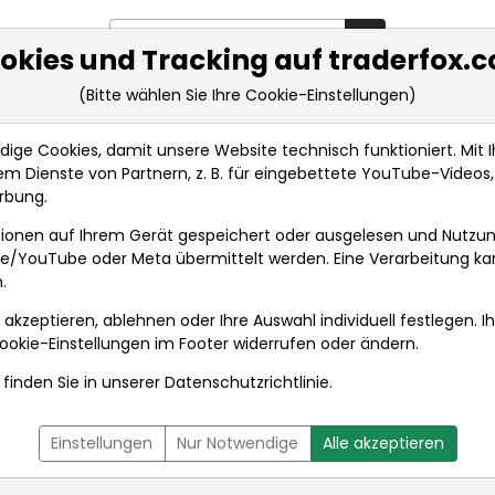
okies und Tracking auf traderfox.
(Bitte wählen Sie Ihre Cookie-Einstellungen)
rkt-Analysen
Market Tools
Realtimekurse
Nachrichten
ge Cookies, damit unsere Website technisch funktioniert. Mit Ih
m Dienste von Partnern, z. B. für eingebettete YouTube-Video
rbung.
richten
ionen auf Ihrem Gerät gespeichert oder ausgelesen und Nutzu
gle/YouTube oder Meta übermittelt werden. Eine Verarbeitung k
.
 akzeptieren, ablehnen oder Ihre Auswahl individuell festlegen. I
ookie-Einstellungen
im Footer widerrufen oder ändern.
finden Sie in unserer
Datenschutzrichtlinie
.
L
NACHRICHTEN
CHARTTOOL
Einstellungen
Nur Notwendige
Alle akzeptieren