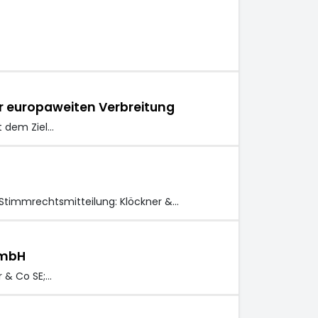
er europaweiten Verbreitung
t dem Ziel…
Stimmrechtsmitteilung: Klöckner &…
GmbH
 & Co SE;…