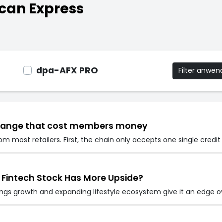
can Express
dpa-AFX PRO
Filter anwe
change that cost members money
om most retailers. First, the chain only accepts one single credi
 Fintech Stock Has More Upside?
ngs growth and expanding lifestyle ecosystem give it an edge ov