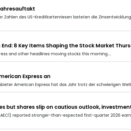
Jahresauftakt
r Zahlen des US-Kreditkartenriesen lasteten die Zinsentwicklung
 End: 8 Key Items Shaping the Stock Market Thur
press and other headlines moving stocks this morning.…
merican Express an
ieter American Express hat das Jahr trotz der schwierigen Wel
s but shares slip on cautious outlook, investmen
EC1) reported stronger-than-expected first-quarter 2026 earn