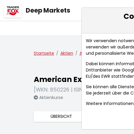
Deep Markets
Co
Übersicht
Ma
Wir verwenden notwendi
verwenden wir außerde
und personalisierte We
Startseite
Aktien
American Express Compa
Dabei können Informat
Drittanbieter wie Goo
EU/des EWR stattfinden
American Express Compa
Sie können alle Dienste
[WKN: 850226 | ISIN: US0258161092]
Sie jederzeit über die
C
Aktienkurse
Weitere Informationen 
ÜBERSICHT
FUNDAMENTA