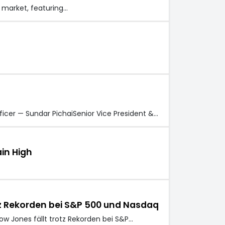
 market, featuring…
ficer — Sundar PichaiSenior Vice President &…
in High
tz Rekorden bei S&P 500 und Nasdaq
w Jones fällt trotz Rekorden bei S&P…