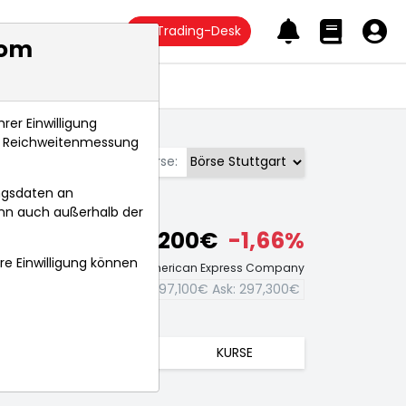
Trading-Desk
com
Anlagetrends
rer Einwilligung
s, Reichweitenmessung
Börse:
ngsdaten an
ann auch außerhalb der
297,200€
-1,66%
hre Einwilligung können
Echtzeit-Aktienkurs American Express Company
Bid:
297,100€
Ask:
297,300€
TRENDS
KURSE