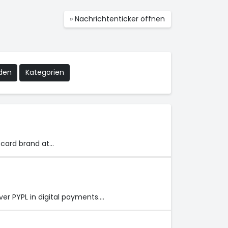
» Nachrichtenticker öffnen
nden
Kategorien
t card brand at…
er PYPL in digital payments.…