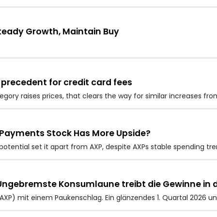
teady Growth, Maintain Buy
precedent for credit card fees
gory raises prices, that clears the way for similar increases fr
h Payments Stock Has More Upside?
potential set it apart from AXP, despite AXPs stable spending 
Ungebremste Konsumlaune treibt die Gewinne in d
AXP) mit einem Paukenschlag. Ein glänzendes 1. Quartal 2026 unt