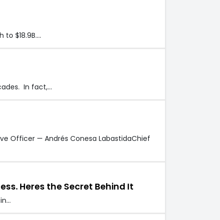
 to $18.9B.…
ades. In fact,…
tive Officer — Andrés Conesa LabastidaChief
ss. Heres the Secret Behind It
 in…