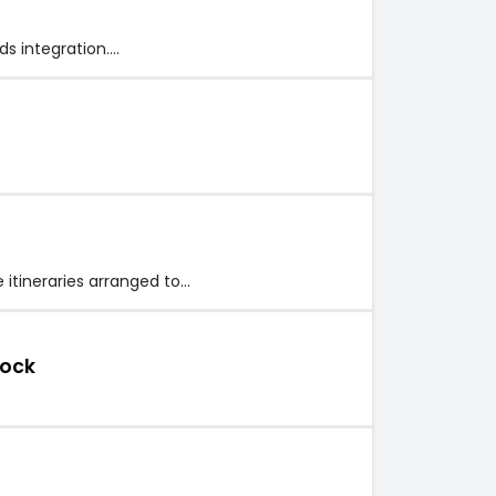
s integration.…
 itineraries arranged to…
tock