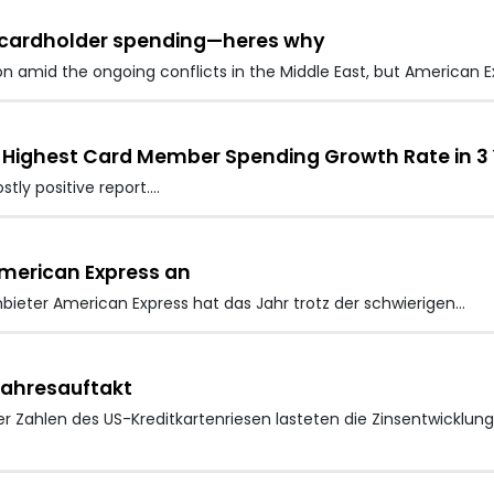
ng cardholder spending—heres why
ion amid the ongoing conflicts in the Middle East, but American 
 Highest Card Member Spending Growth Rate in 3 Ye
tly positive report.…
merican Express an
nbieter American Express
hat das Jahr trotz der schwierigen…
Jahresauftakt
r Zahlen des US-Kreditkartenriesen lasteten die Zinsentwicklung