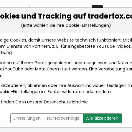
okies und Tracking auf traderfox.
(Bitte wählen Sie Ihre Cookie-Einstellungen)
rkt-Analysen
Market Tools
Realtimekurse
Nachrichten
ge Cookies, damit unsere Website technisch funktioniert. Mit Ih
m Dienste von Partnern, z. B. für eingebettete YouTube-Video
rbung.
ny
Nachrichten
ionen auf Ihrem Gerät gespeichert oder ausgelesen und Nutzu
gle/YouTube oder Meta übermittelt werden. Eine Verarbeitung k
.
ny
 akzeptieren, ablehnen oder Ihre Auswahl individuell festlegen. I
ookie-Einstellungen
im Footer widerrufen oder ändern.
finden Sie in unserer
Datenschutzrichtlinie
.
L
NACHRICHTEN
CHARTTOOL
Einstellungen
Nur Notwendige
Alle akzeptieren