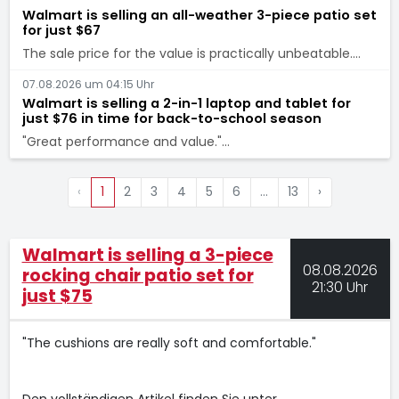
Walmart is selling an all-weather 3-piece patio set
for just $67
The sale price for the value is practically unbeatable.…
07.08.2026 um 04:15 Uhr
Walmart is selling a 2-in-1 laptop and tablet for
just $76 in time for back-to-school season
"Great performance and value."…
‹
1
2
3
4
5
6
…
13
›
Walmart is selling a 3-piece
08.08.2026
rocking chair patio set for
21:30 Uhr
just $75
"The cushions are really soft and comfortable."
Den vollständigen Artikel finden Sie unter