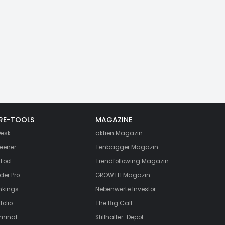
RE-TOOLS
MAGAZINE
esk
aktien
Magazin
eener
Tenbagger Magazin
Tool
Trendfollowing Magazin
der Pro
GROWTH
Magazin
nkings
Nebenwerte Investor
folio
The Big Call
rminal
Stillhalter-Depot