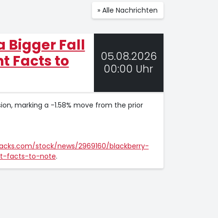
» Alle Nachrichten
a Bigger Fall
05.08.2026
t Facts to
00:00 Uhr
ssion, marking a -1.58% move from the prior
zacks.com/stock/news/2969160/blackberry-
t-facts-to-note
.