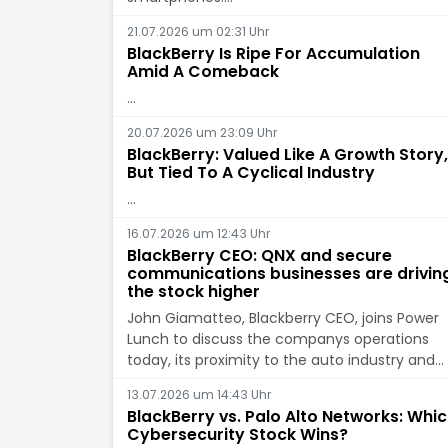
21.07.2026 um 02:31 Uhr
BlackBerry Is Ripe For Accumulation
Amid A Comeback
…
20.07.2026 um 23:09 Uhr
BlackBerry: Valued Like A Growth Story,
But Tied To A Cyclical Industry
…
16.07.2026 um 12:43 Uhr
BlackBerry CEO: QNX and secure
communications businesses are drivin
the stock higher
John Giamatteo, Blackberry CEO, joins Power
Lunch to discuss the companys operations
today, its proximity to the auto industry and…
13.07.2026 um 14:43 Uhr
BlackBerry vs. Palo Alto Networks: Whi
Cybersecurity Stock Wins?