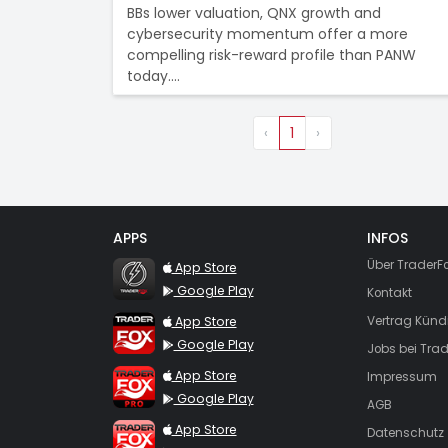
BBs lower valuation, QNX growth and
cybersecurity momentum offer a more
compelling risk-reward profile than PANW
today.…
‹
1
›
APPS
INFOS
TraderFox Flash
Über TraderF
App Store
Google Play
Kontakt
TraderFox App
App Store
Vertrag Künd
Google Play
Jobs bei Trad
TraderFox Pro
App Store
Impressum
Google Play
AGB
TraderFox dpa-AFX ProFeed
App Store
Datenschutz