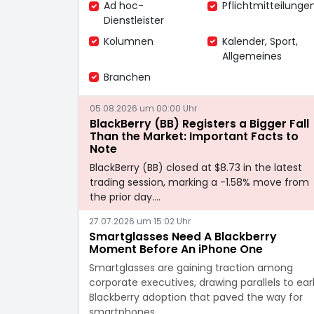
Ad hoc-
Pflichtmitteilunge
Dienstleister
Kolumnen
Kalender, Sport,
Allgemeines
Branchen
05.08.2026 um 00:00 Uhr
BlackBerry (BB) Registers a Bigger Fall
Than the Market: Important Facts to
Note
BlackBerry (BB) closed at $8.73 in the latest
trading session, marking a -1.58% move from
the prior day.…
27.07.2026 um 15:02 Uhr
Smartglasses Need A Blackberry
Moment Before An iPhone One
Smartglasses are gaining traction among
corporate executives, drawing parallels to ear
Blackberry adoption that paved the way for
smartphones.…