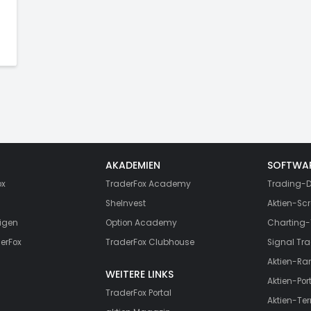
AKADEMIEN
SOFTWA
ox
TraderFox Academy
Trading-D
SheInvest
Aktien-Scr
igen
Option Academy
Charting-
erFox
TraderFox Clubhouse
Signal Tra
Aktien-Ra
WEITERE LINKS
Aktien-Port
TraderFox Portal
Aktien-Te