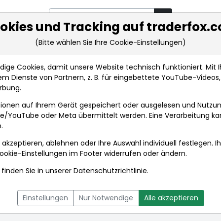
okies und Tracking auf traderfox.
(Bitte wählen Sie Ihre Cookie-Einstellungen)
rkt-Analysen
Market Tools
Realtimekurse
Nachrichten
ge Cookies, damit unsere Website technisch funktioniert. Mit Ih
m Dienste von Partnern, z. B. für eingebettete YouTube-Video
rbung.
hten
ionen auf Ihrem Gerät gespeichert oder ausgelesen und Nutzu
gle/YouTube oder Meta übermittelt werden. Eine Verarbeitung k
.
 akzeptieren, ablehnen oder Ihre Auswahl individuell festlegen. I
ookie-Einstellungen
im Footer widerrufen oder ändern.
finden Sie in unserer
Datenschutzrichtlinie
.
L
NACHRICHTEN
CHARTTOOL
Einstellungen
Nur Notwendige
Alle akzeptieren