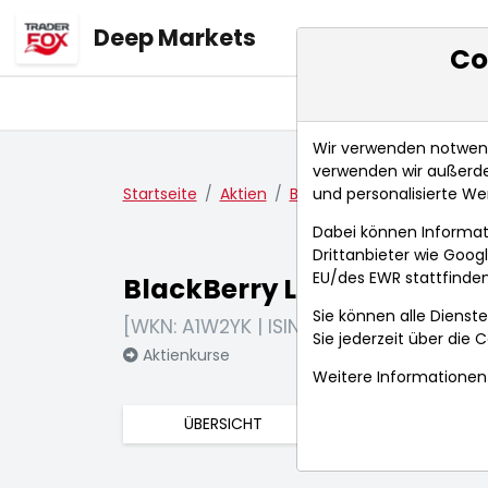
Deep Markets
Co
Übersicht
Ma
Wir verwenden notwendi
verwenden wir außerde
und personalisierte We
Startseite
Aktien
BlackBerry Ltd.
Nachric
Dabei können Informat
Drittanbieter wie Goo
EU/des EWR stattfinden
BlackBerry Ltd.
Sie können alle Dienste
[WKN: A1W2YK | ISIN: CA09228F1036]
Sie jederzeit über die
C
Aktienkurse
Weitere Informationen 
ÜBERSICHT
FUNDAMENTA