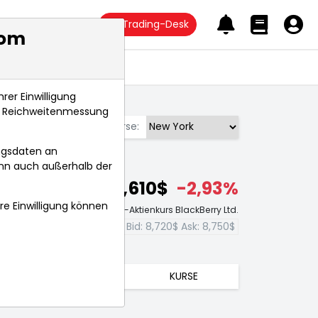
Trading-Desk
com
Anlagetrends
rer Einwilligung
s, Reichweitenmessung
Börse:
ngsdaten an
ann auch außerhalb der
8,610$
-2,93%
hre Einwilligung können
Echtzeit-Aktienkurs BlackBerry Ltd.
Bid:
8,720$
Ask:
8,750$
TRENDS
KURSE