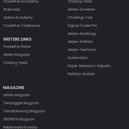
TraderFox Academy
Trading-Desk
SheInvest
Aktien-Screener
Option Academy
Charting-Tool
TraderFox Clubhouse
Signal Trader Pro
Aktien-Rankings
WEITERE LINKS
Aktien-Portfolio
TraderFox Portal
Aktien-Terminal
aktien Magazin
Systemfolio
Trading-Desk
Paper: Research-Reports
Portfolio-Builder
MAGAZINE
aktien
Magazin
Tenbagger Magazin
Trendfollowing Magazin
GROWTH
Magazin
Nebenwerte Investor