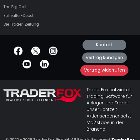
The Big Call
Stillhalter-Depot
Die Trader-Zeitung
Kontakt
offizielle Social Media-Accounts
Vertrag kündigen
Vertrag widerrufen
TraderFox entwickelt
Trading-Software für
Anleger und Trader.
Unser Echtzeit-
Aktienscreener setzt
Maßstäbe in der
Branche.
© 2022 - 2026 TraderFox GmbH, All Rights Reserved
TraderFox