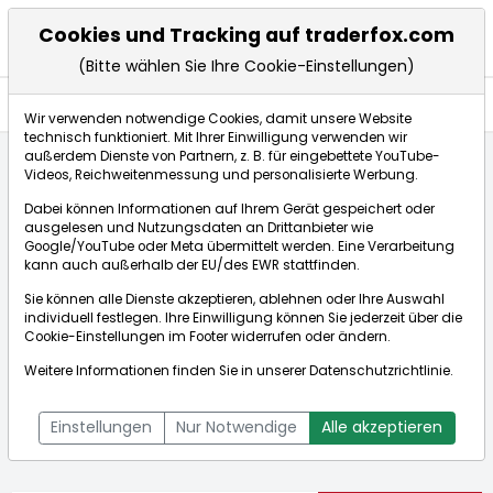
Cookies und Tracking auf traderfox.com
(Bitte wählen Sie Ihre Cookie-Einstellungen)
Nachrichten
Wir verwenden notwendige Cookies, damit unsere Website
technisch funktioniert. Mit Ihrer Einwilligung verwenden wir
außerdem Dienste von Partnern, z. B. für eingebettete YouTube-
Videos, Reichweitenmessung und personalisierte Werbung.
Startseite
Aktien
Kaman Corp
Nachrichten
Dabei können Informationen auf Ihrem Gerät gespeichert oder
ausgelesen und Nutzungsdaten an Drittanbieter wie
Google/YouTube oder Meta übermittelt werden. Eine Verarbeitung
Börse:
kann auch außerhalb der EU/des EWR stattfinden.
Sie können alle Dienste akzeptieren, ablehnen oder Ihre Auswahl
individuell festlegen. Ihre Einwilligung können Sie jederzeit über die
Cookie-Einstellungen
im Footer widerrufen oder ändern.
Kaman Corp
46,000$
+0,28%
Weitere Informationen finden Sie in unserer
Datenschutzrichtlinie
.
Echtzeit-Aktienkurs Kaman Corp
[WKN: 861220 | ISIN:
Bid:
45,980$
Ask:
46,000$
US4835481031]
Einstellungen
Nur Notwendige
Alle akzeptieren
Aktienkurse