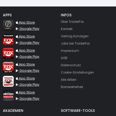
APPS
INFOS
TraderFox Flash
Über TraderFox
App Store
Google Play
Kontakt
TraderFox App
App Store
Vertrag Kündigen
Google Play
Jobs bei TraderFox
TraderFox Pro
App Store
Impressum
Google Play
AGB
TraderFox dpa-AFX ProFeed
App Store
Datenschutz
Google Play
Cookie-Einstellungen
TraderFox Live Trading
App Store
Alle Aktien
Google Play
Barrierefreiheit
TraderFox aktien Magazin
App Store
Google Play
AKADEMIEN
SOFTWARE-TOOLS