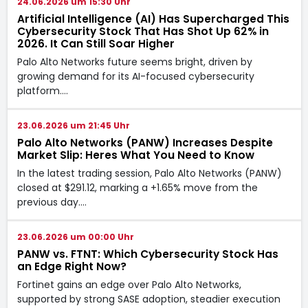
24.06.2026 um 15:30 Uhr
Artificial Intelligence (AI) Has Supercharged This
Cybersecurity Stock That Has Shot Up 62% in
2026. It Can Still Soar Higher
Palo Alto Networks future seems bright, driven by
growing demand for its AI-focused cybersecurity
platform.…
23.06.2026 um 21:45 Uhr
Palo Alto Networks (PANW) Increases Despite
Market Slip: Heres What You Need to Know
In the latest trading session, Palo Alto Networks (PANW)
closed at $291.12, marking a +1.65% move from the
previous day.…
23.06.2026 um 00:00 Uhr
PANW vs. FTNT: Which Cybersecurity Stock Has
an Edge Right Now?
Fortinet gains an edge over Palo Alto Networks,
supported by strong SASE adoption, steadier execution