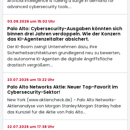
Artificial intelligence is fueling a surge in demand for
advanced cybersecurity tools.…
03.08.2026 um 15:02 Uhr
Palo Alto: Cybersecurity-Ausgaben könnten sich
binnen drei Jahren verdoppeln. Wie der Konzern
das KI-Agentenzeitalter absichert.
Der KI-Boom zwingt Unternehmen dazu, ihre
Sicherheitsarchitekturen grundlegend neu zu bewerten,
da autonome KI-Agenten die digitale Angriffsfläche
drastisch vergrößern.…
23.07.2026 um 13:22 Uhr
Palo Alto Networks Aktie: Neuer Top-Favorit im
Cybersecurity-Sektor!
New York (www.aktiencheck.de) - Palo Alto Networks-
Aktienanalyse von Morgan Stanley:Morgan Stanley habe
das Kursziel für die Aktie von Palo Alto…
22.07.2026 um 17:38 Uhr