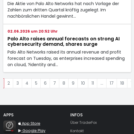
Die Aktie von Palo Alto Networks hat nach Vorlage der
Zahlen zum dritten Quartal kräftig zugelegt. Im
nachbörslichen Handel gewinnt…
02.06.2026 um 20:52 Uhr
Palo Alto raises annual forecasts on strong AI
cybersecurity demand, shares surge
Palo Alto Networks raised its annual revenue and profit
forecast on Tuesday, as enterprises increased spending
on cloud, ?identity and…
1
2
3
4
5
6
7
8
9
10
11
…
17
18
1
APPS
INFOS
TraderFox Flash
Über TraderFox
App Store
Google Play
Kontakt