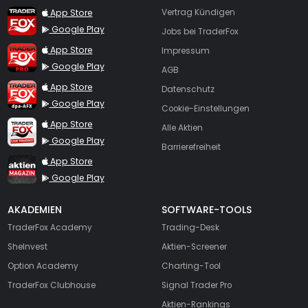
TraderFox App
App Store
Vertrag Kündigen
Google Play
Jobs bei TraderFox
TraderFox Pro
App Store
Impressum
Google Play
AGB
TraderFox dpa-AFX ProFeed
App Store
Datenschutz
Google Play
Cookie-Einstellungen
TraderFox Live Trading
App Store
Alle Aktien
Google Play
Barrierefreiheit
TraderFox aktien Magazin
App Store
Google Play
AKADEMIEN
SOFTWARE-TOOLS
TraderFox Academy
Trading-Desk
SheInvest
Aktien-Screener
Option Academy
Charting-Tool
TraderFox Clubhouse
Signal Trader Pro
Aktien-Rankings