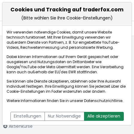
Cookies und Tracking auf traderfox.com
(Bitte wählen Sie Ihre Cookie-Einstellungen)
Nachrichten
Wir verwenden notwendige Cookies, damit unsere Website
technisch funktioniert. Mit Ihrer Einwilligung verwenden wir
außerdem Dienste von Partnern, z. B. für eingebettete YouTube-
Videos, Reichweitenmessung und personalisierte Werbung.
Startseite
Aktien
Palo Alto Networks Inc
Nachrichten
Dabei können Informationen auf Ihrem Gerät gespeichert oder
ausgelesen und Nutzungsdaten an Drittanbieter wie
Google/YouTube oder Meta übermittelt werden. Eine Verarbeitung
Börse:
kann auch außerhalb der EU/des EWR stattfinden.
Sie können alle Dienste akzeptieren, ablehnen oder Ihre Auswahl
individuell festlegen. Ihre Einwilligung können Sie jederzeit über die
Cookie-Einstellungen
im Footer widerrufen oder ändern.
Palo Alto
314,750€
+1,61%
Weitere Informationen finden Sie in unserer
Datenschutzrichtlinie
.
Networks Inc
Echtzeit-Aktienkurs Palo Alto Networks Inc
[WKN: A1JZ0Q | ISIN:
Bid:
314,500€
Ask:
315,000€
Einstellungen
Nur Notwendige
Alle akzeptieren
US6974351057]
Aktienkurse