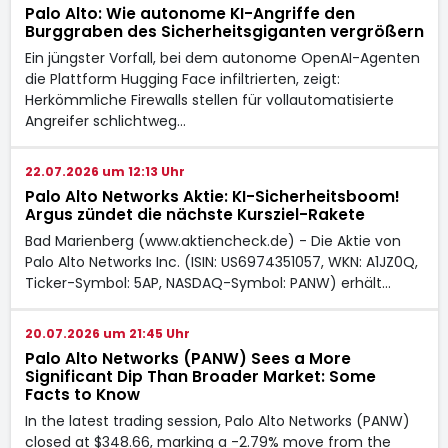
Palo Alto: Wie autonome KI-Angriffe den
Burggraben des Sicherheitsgiganten vergrößern
Ein jüngster Vorfall, bei dem autonome OpenAI-Agenten
die Plattform Hugging Face infiltrierten, zeigt:
Herkömmliche Firewalls stellen für vollautomatisierte
Angreifer schlichtweg…
22.07.2026 um 12:13 Uhr
Palo Alto Networks Aktie: KI-Sicherheitsboom!
Argus zündet die nächste Kursziel-Rakete
Bad Marienberg (www.aktiencheck.de) - Die Aktie von
Palo Alto Networks Inc. (ISIN: US6974351057, WKN: A1JZ0Q,
Ticker-Symbol: 5AP, NASDAQ-Symbol: PANW) erhält…
20.07.2026 um 21:45 Uhr
Palo Alto Networks (PANW) Sees a More
Significant Dip Than Broader Market: Some
Facts to Know
In the latest trading session, Palo Alto Networks (PANW)
closed at $348.66, marking a -2.79% move from the