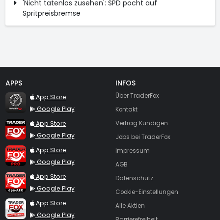
'Nicht tatenlos zusehen': SPD pocht auf
Spritpreisbremse
APPS
INFOS
TraderFox Flash
Über TraderFox
App Store
Google Play
Kontakt
TraderFox App
App Store
Vertrag Kündigen
Google Play
Jobs bei TraderFox
TraderFox Pro
App Store
Impressum
Google Play
AGB
TraderFox dpa-AFX ProFeed
App Store
Datenschutz
Google Play
Cookie-Einstellungen
TraderFox Live Trading
App Store
Alle Aktien
Google Play
Barrierefreiheit