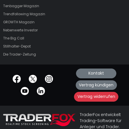
Tenbagger Magazin
Trendfollowing Magazin
GROWTH
Magazin
Nebenwerte Investor
The Big Call
Stillhalter-Depot
Die Trader-Zeitung
Kontakt
offizielle Social Media-Accounts
Vertrag kündigen
Vertrag widerrufen
TraderFox entwickelt
Trading-Software für
Anleger und Trader.