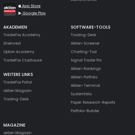
TraderFox aktien Magazin
App Store
Google Play
AKADEMIEN
SOFTWARE-TOOLS
TraderFox Academy
Trading-Desk
SheInvest
Aktien-Screener
Option Academy
Charting-Tool
TraderFox Clubhouse
Signal Trader Pro
Aktien-Rankings
WEITERE LINKS
Aktien-Portfolio
TraderFox Portal
Aktien-Terminal
aktien Magazin
Systemfolio
Trading-Desk
Paper: Research-Reports
Portfolio-Builder
MAGAZINE
aktien
Magazin