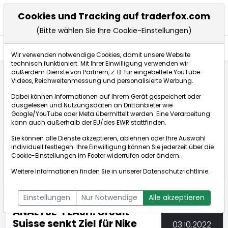
Cookies und Tracking auf traderfox.com
(Bitte wählen Sie Ihre Cookie-Einstellungen)
Nachrichten
Wir verwenden notwendige Cookies, damit unsere Website
technisch funktioniert. Mit Ihrer Einwilligung verwenden wir
außerdem Dienste von Partnern, z. B. für eingebettete YouTube-
Videos, Reichweitenmessung und personalisierte Werbung.
TraderFox
Nachrichten
dpa-AFX Compact
Dabei können Informationen auf Ihrem Gerät gespeichert oder
ANALYSE-FLASH: Credit Suisse senkt Ziel für Nike ...
ausgelesen und Nutzungsdaten an Drittanbieter wie
Google/YouTube oder Meta übermittelt werden. Eine Verarbeitung
kann auch außerhalb der EU/des EWR stattfinden.
dpa-AFX Compact
Sie können alle Dienste akzeptieren, ablehnen oder Ihre Auswahl
individuell festlegen. Ihre Einwilligung können Sie jederzeit über die
ÜBERSICHT
DPA-AFX PROFEED
DPA-AFX COMPACT
Cookie-Einstellungen
im Footer widerrufen oder ändern.
NEWSBOT
Weitere Informationen finden Sie in unserer
Datenschutzrichtlinie
.
Einstellungen
Nur Notwendige
Alle akzeptieren
ANALYSE-FLASH: Credit
Suisse senkt Ziel für Nike
03.10.2022