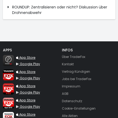
ROUNDUP: Zentralisieren oder nicht? Diskussion über
Drohnenabwehr
APPS
INFOS
TraderFox Flash
Über TraderFox
App Store
Google Play
Kontakt
TraderFox App
App Store
Vertrag Kündigen
Google Play
Jobs bei TraderFox
TraderFox Pro
App Store
Impressum
Google Play
AGB
TraderFox dpa-AFX ProFeed
App Store
Datenschutz
Google Play
Cookie-Einstellungen
TraderFox Live Trading
App Store
Alle Aktien