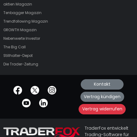
aktien
Magazin
Tenbagger Magazin
Trendfollowing Magazin
GROWTH
Magazin
Nebenwerte Investor
The Big Call
Stillhalter-Depot
Die Trader-Zeitung
Kontakt
offizielle Social Media-Accounts
Vertrag kündigen
Vertrag widerrufen
TraderFox entwickelt
Trading-Software für