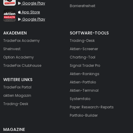
Google Play
Barrierefreiheit
TraderFox aktien Magazin
App Store
Google Play
AKADEMIEN
SOFTWARE-TOOLS
TraderFox Academy
Trading-Desk
SheInvest
Aktien-Screener
Option Academy
Charting-Tool
TraderFox Clubhouse
Signal Trader Pro
Aktien-Rankings
WEITERE LINKS
Aktien-Portfolio
TraderFox Portal
Aktien-Terminal
aktien Magazin
Systemfolio
Trading-Desk
Paper: Research-Reports
Portfolio-Builder
MAGAZINE