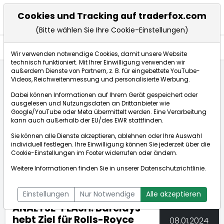
Cookies und Tracking auf traderfox.com
(Bitte wählen Sie Ihre Cookie-Einstellungen)
Nachrichten
Wir verwenden notwendige Cookies, damit unsere Website
technisch funktioniert. Mit Ihrer Einwilligung verwenden wir
außerdem Dienste von Partnern, z. B. für eingebettete YouTube-
Videos, Reichweitenmessung und personalisierte Werbung.
TraderFox
Nachrichten
dpa-AFX Compact
Dabei können Informationen auf Ihrem Gerät gespeichert oder
ANALYSE-FLASH: Barclays hebt Ziel für Rolls-Royce...
ausgelesen und Nutzungsdaten an Drittanbieter wie
Google/YouTube oder Meta übermittelt werden. Eine Verarbeitung
kann auch außerhalb der EU/des EWR stattfinden.
dpa-AFX Compact
Sie können alle Dienste akzeptieren, ablehnen oder Ihre Auswahl
individuell festlegen. Ihre Einwilligung können Sie jederzeit über die
ÜBERSICHT
DPA-AFX PROFEED
DPA-AFX COMPACT
Cookie-Einstellungen
im Footer widerrufen oder ändern.
NEWSBOT
Weitere Informationen finden Sie in unserer
Datenschutzrichtlinie
.
Einstellungen
Nur Notwendige
Alle akzeptieren
ANALYSE-FLASH: Barclays
hebt Ziel für Rolls-Royce
08.01.2024