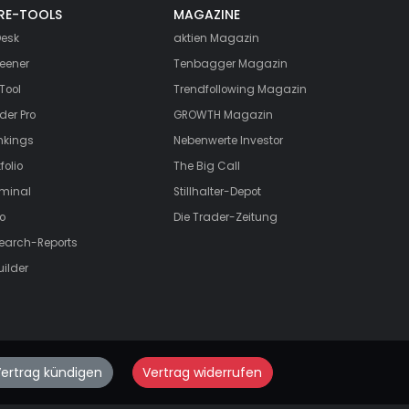
RE-TOOLS
MAGAZINE
esk
aktien
Magazin
eener
Tenbagger Magazin
Tool
Trendfollowing Magazin
der Pro
GROWTH
Magazin
nkings
Nebenwerte Investor
folio
The Big Call
rminal
Stillhalter-Depot
o
Die Trader-Zeitung
search-Reports
uilder
ertrag kündigen
Vertrag widerrufen