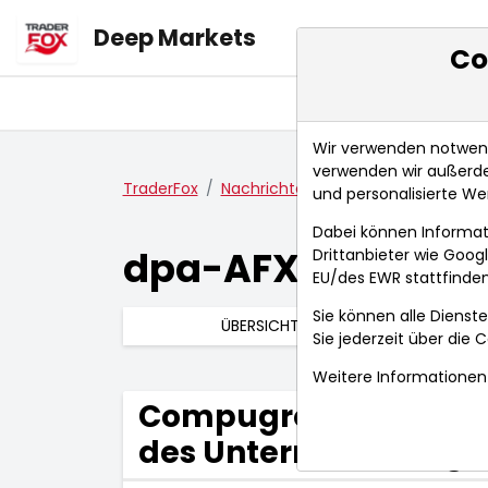
Deep Markets
Co
Übersicht
Ma
Wir verwenden notwendi
verwenden wir außerde
TraderFox
Nachrichten
dpa-AFX Compact
und personalisierte We
Dabei können Informat
dpa-AFX Compac
Drittanbieter wie Goo
EU/des EWR stattfinden
Sie können alle Dienste
ÜBERSICHT
Sie jederzeit über die
C
Weitere Informationen 
Compugroup wechselt
des Unternehmensgr