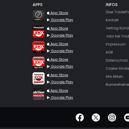
APPS
INFOS
TraderFox Flash
Über TraderF
App Store
Google Play
Kontakt
TraderFox App
App Store
Vertrag Künd
Google Play
Jobs bei Trad
TraderFox Pro
App Store
Impressum
Google Play
AGB
TraderFox dpa-AFX ProFeed
App Store
Datenschutz
Google Play
Cookie-Einst
TraderFox Live Trading
App Store
Alle Aktien
Google Play
Barrierefreihei
TraderFox aktien Magazin
App Store
Google Play
offizielle Social Media-Accounts