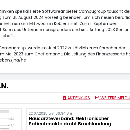
Kliniken spezialisierte Softwareanbieter Compugroup
tauscht de
g zum 31. August 2024 vorzeitig beenden, um sich neuen berufli
ternehmen am Mittwoch in Koblenz mit. Zum 1. September
st Sohn des Unternehmensgründers und seit Anfang 2023 Senior 
lschaft.
Compugroup, wurde im Juni 2022 zusätzlich zum Sprecher der
m Mai 2023 zum Chef ernannt. Die Leitung des Finanzressorts h
eben./jha/he
N.
AKTIENKURS
WEITERE MELD
22.07.2025 um 06:34 Uhr
Hausärzteverband: Elektronischer
Patientenakte droht Bruchlandung