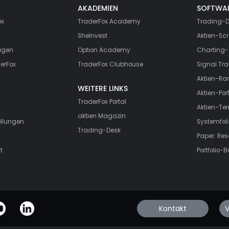
AKADEMIEN
SOFTWA
ox
TraderFox Academy
Trading-D
SheInvest
Aktien-Scr
igen
Option Academy
Charting-
erFox
TraderFox Clubhouse
Signal Tra
Aktien-Ra
WEITERE LINKS
Aktien-Port
TraderFox Portal
Aktien-Te
aktien Magazin
ellungen
Systemfoli
Trading-Desk
Paper: Re
t
Portfolio-B
Kontakt
V