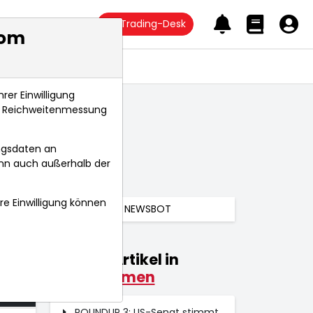
Trading-Desk
com
Anlagetrends
rer Einwilligung
s, Reichweitenmessung
ngsdaten an
ann auch außerhalb der
hre Einwilligung können
NEWSBOT
Weitere Artikel in
024
Unternehmen
 Uhr
ROUNDUP 3: US-Senat stimmt