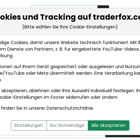
okies und Tracking auf traderfox.
(Bitte wählen Sie Ihre Cookie-Einstellungen)
rkt-Analysen
Market Tools
Realtimekurse
Nachrichten
ge Cookies, damit unsere Website technisch funktioniert. Mit Ih
m Dienste von Partnern, z. B. für eingebettete YouTube-Video
Compugroup wechselt den Chef aus - Sohn des Untern...
rbung.
ionen auf Ihrem Gerät gespeichert oder ausgelesen und Nutzu
t
gle/YouTube oder Meta übermittelt werden. Eine Verarbeitung k
.
 akzeptieren, ablehnen oder Ihre Auswahl individuell festlegen. I
DPA-AFX PROFEED
DPA-AFX COMPACT
ookie-Einstellungen
im Footer widerrufen oder ändern.
finden Sie in unserer
Datenschutzrichtlinie
.
 den Chef aus - Sohn
31.07.2
Einstellungen
Nur Notwendige
Alle akzeptieren
ünders übernimmt
um 19:06