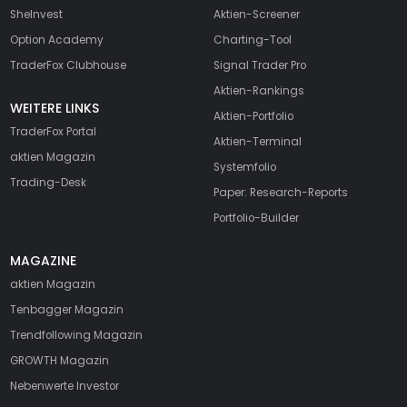
SheInvest
Aktien-Screener
Option Academy
Charting-Tool
TraderFox Clubhouse
Signal Trader Pro
Aktien-Rankings
WEITERE LINKS
Aktien-Portfolio
TraderFox Portal
Aktien-Terminal
aktien Magazin
Systemfolio
Trading-Desk
Paper: Research-Reports
Portfolio-Builder
MAGAZINE
aktien
Magazin
Tenbagger Magazin
Trendfollowing Magazin
GROWTH
Magazin
Nebenwerte Investor