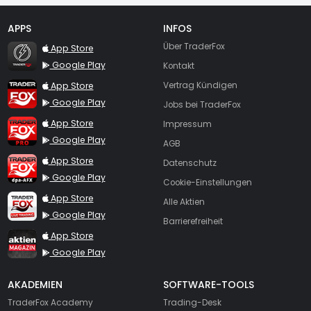
APPS
INFOS
TraderFox Flash
Über TraderFox
App Store
Google Play
Kontakt
TraderFox App
App Store
Vertrag Kündigen
Google Play
Jobs bei TraderFox
TraderFox Pro
App Store
Impressum
Google Play
AGB
TraderFox dpa-AFX ProFeed
App Store
Datenschutz
Google Play
Cookie-Einstellungen
TraderFox Live Trading
App Store
Alle Aktien
Google Play
Barrierefreiheit
TraderFox aktien Magazin
App Store
Google Play
AKADEMIEN
SOFTWARE-TOOLS
TraderFox Academy
Trading-Desk