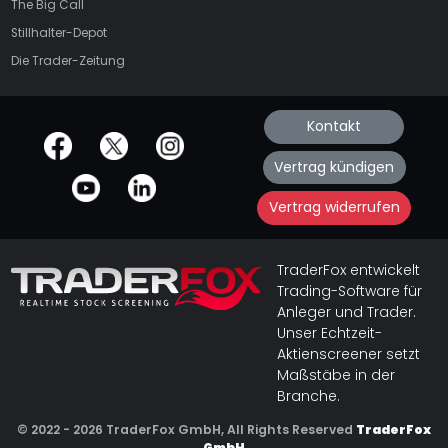
The Big Call
Stillhalter-Depot
Die Trader-Zeitung
Kontakt
offizielle Social Media-Accounts
Vertrag kündigen
Vertrag widerrufen
TraderFox entwickelt
Trading-Software für
Anleger und Trader.
Unser Echtzeit-
Aktienscreener setzt
Maßstäbe in der
Branche.
© 2022 - 2026 TraderFox GmbH, All Rights Reserved
TraderFox
GmbH