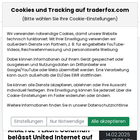
Cookies und Tracking auf traderfox.com
(Bitte wählen Sie Ihre Cookie-Einstellungen)
Nachrichten
Wir verwenden notwendige Cookies, damit unsere Website
technisch funktioniert. Mit Ihrer Einwilligung verwenden wir
außerdem Dienste von Partnern, z. B. für eingebettete YouTube-
Videos, Reichweitenmessung und personalisierte Werbung.
TraderFox
Nachrichten
dpa-AFX Compact
Dabei können Informationen auf Ihrem Gerät gespeichert oder
ANALYSE-FLASH: Goldman belässt United Internet au...
ausgelesen und Nutzungsdaten an Drittanbieter wie
Google/YouTube oder Meta übermittelt werden. Eine Verarbeitung
kann auch außerhalb der EU/des EWR stattfinden.
dpa-AFX Compact
Sie können alle Dienste akzeptieren, ablehnen oder Ihre Auswahl
individuell festlegen. Ihre Einwilligung können Sie jederzeit über die
ÜBERSICHT
DPA-AFX PROFEED
DPA-AFX COMPACT
Cookie-Einstellungen
im Footer widerrufen oder ändern.
NEWSBOT
Weitere Informationen finden Sie in unserer
Datenschutzrichtlinie
.
Einstellungen
Nur Notwendige
Alle akzeptieren
ANALYSE-FLASH: Goldman
14.02.2025
belässt United Internet auf