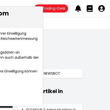
Trading-Desk
com
Anlagetrends
rer Einwilligung
s, Reichweitenmessung
ngsdaten an
ann auch außerhalb der
hre Einwilligung können
NEWSBOT
Weitere Artikel in
025
Märkte
 Uhr
ROUNDUP 3: Keine Munition in