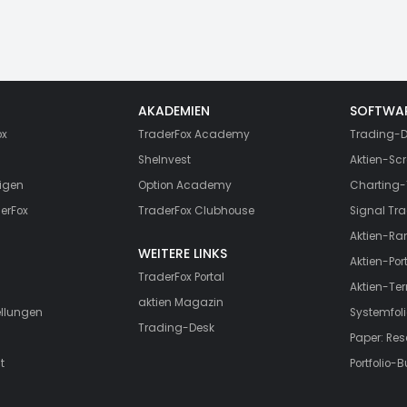
AKADEMIEN
SOFTWA
ox
TraderFox Academy
Trading-D
SheInvest
Aktien-Scr
igen
Option Academy
Charting-
erFox
TraderFox Clubhouse
Signal Tra
Aktien-Ra
WEITERE LINKS
Aktien-Port
TraderFox Portal
Aktien-Te
aktien Magazin
ellungen
Systemfoli
Trading-Desk
Paper: Re
t
Portfolio-B