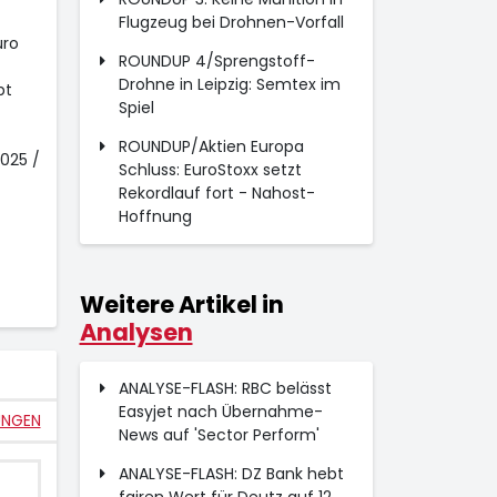
Flugzeug bei Drohnen-Vorfall
uro
ROUNDUP 4/Sprengstoff-
Drohne in Leipzig: Semtex im
bt
Spiel
ROUNDUP/Aktien Europa
2025 /
Schluss: EuroStoxx setzt
Rekordlauf fort - Nahost-
Hoffnung
Weitere Artikel in
Analysen
ANALYSE-FLASH: RBC belässt
Easyjet nach Übernahme-
UNGEN
News auf 'Sector Perform'
ANALYSE-FLASH: DZ Bank hebt