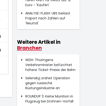
fairen Wert für Deutz auf 12
Euro - 'Kaufen'
ANALYSE-FLASH: UBS belässt
m
Fraport nach Zahlen auf
'Neutral'
)
Weitere Artikel in
Branchen
)
WDH: Thüringens
Verkehrsminister befürchtet
höhere Ticket-Preise der Bahn
Selenskyj ordnet Operation
gegen russische
Rüstungsindustrie an
ROUNDUP 3: Keine Munition in
Flugzeug bei Drohnen-Vorfall