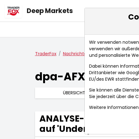
Deep Markets
Co
Übersicht
Ma
Wir verwenden notwendi
verwenden wir außerde
TraderFox
Nachrichten
dpa-AFX Compact
und personalisierte We
Dabei können Informat
dpa-AFX Compac
Drittanbieter wie Goo
EU/des EWR stattfinden
Sie können alle Dienste
ÜBERSICHT
Sie jederzeit über die
C
Weitere Informationen 
ANALYSE-FLASH: Jeffer
auf 'Underperform' - Z