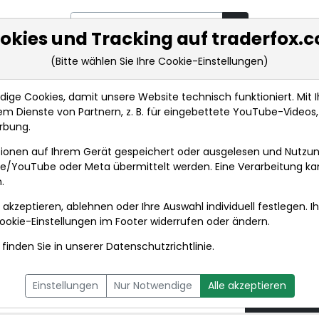
okies und Tracking auf traderfox.
(Bitte wählen Sie Ihre Cookie-Einstellungen)
rkt-Analysen
Market Tools
Realtimekurse
Nachrichten
ge Cookies, damit unsere Website technisch funktioniert. Mit Ih
m Dienste von Partnern, z. B. für eingebettete YouTube-Video
ANALYSE-FLASH: Jefferies belässt Hensoldt auf 'Un...
rbung.
ionen auf Ihrem Gerät gespeichert oder ausgelesen und Nutzu
t
gle/YouTube oder Meta übermittelt werden. Eine Verarbeitung k
.
 akzeptieren, ablehnen oder Ihre Auswahl individuell festlegen. I
DPA-AFX PROFEED
DPA-AFX COMPACT
ookie-Einstellungen
im Footer widerrufen oder ändern.
finden Sie in unserer
Datenschutzrichtlinie
.
ies belässt Hensoldt
07.05.2
Einstellungen
Nur Notwendige
Alle akzeptieren
iel 60 Euro
um 11:49