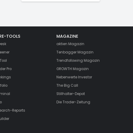
RE-TOOLS
MAGAZINE
esk
aktien
Magazin
eener
Tenbagger Magazin
Tool
Trendfollowing Magazin
der Pro
GROWTH
Magazin
nkings
Nebenwerte Investor
folio
The Big Call
rminal
Stillhalter-Depot
o
Die Trader-Zeitung
search-Reports
uilder