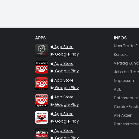
APPS
INFOS
TraderFox Flash
Über TraderF
App Store
Google Play
Kontakt
TraderFox App
App Store
Vertrag Künd
Google Play
Jobs bei Trad
TraderFox Pro
App Store
Impressum
Google Play
AGB
TraderFox dpa-AFX ProFeed
App Store
Datenschutz
Google Play
Cookie-Einst
TraderFox Live Trading
App Store
Alle Aktien
Google Play
Barrierefreihei
TraderFox aktien Magazin
App Store
Google Play