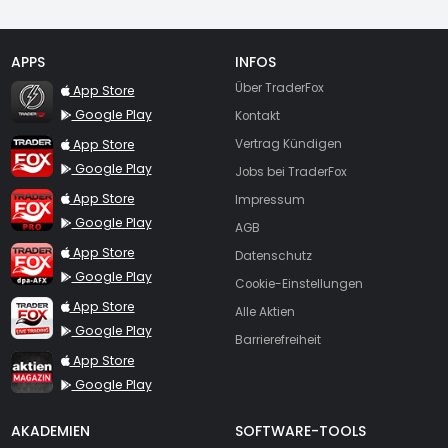
APPS
INFOS
TraderFox Flash
Über TraderFox
App Store
Google Play
Kontakt
TraderFox App
App Store
Vertrag Kündigen
Google Play
Jobs bei TraderFox
TraderFox Pro
App Store
Impressum
Google Play
AGB
TraderFox dpa-AFX ProFeed
App Store
Datenschutz
Google Play
Cookie-Einstellungen
TraderFox Live Trading
App Store
Alle Aktien
Google Play
Barrierefreiheit
TraderFox aktien Magazin
App Store
Google Play
AKADEMIEN
SOFTWARE-TOOLS