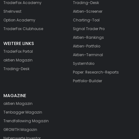
TraderFox Academy
Trading-Desk
SheInvest
Aktien-Screener
Option Academy
Charting-Tool
TraderFox Clubhouse
Signal Trader Pro
Aktien-Rankings
WEITERE LINKS
Aktien-Portfolio
TraderFox Portal
Aktien-Terminal
aktien Magazin
Systemfolio
Trading-Desk
Paper: Research-Reports
Portfolio-Builder
MAGAZINE
aktien
Magazin
Tenbagger Magazin
Trendfollowing Magazin
GROWTH
Magazin
Nebenwerte Investor