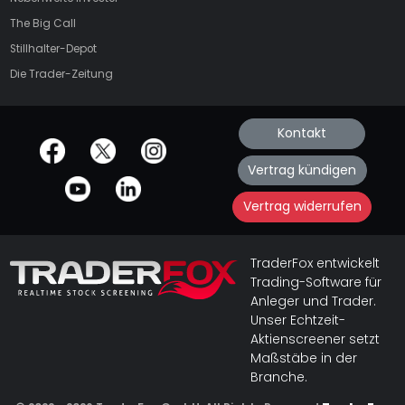
The Big Call
Stillhalter-Depot
Die Trader-Zeitung
Kontakt
offizielle Social Media-Accounts
Vertrag kündigen
Vertrag widerrufen
TraderFox entwickelt
Trading-Software für
Anleger und Trader.
Unser Echtzeit-
Aktienscreener setzt
Maßstäbe in der
Branche.