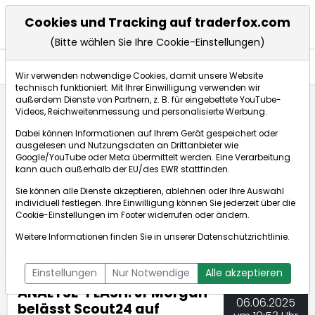
Cookies und Tracking auf traderfox.com
(Bitte wählen Sie Ihre Cookie-Einstellungen)
Nachrichten
Wir verwenden notwendige Cookies, damit unsere Website
technisch funktioniert. Mit Ihrer Einwilligung verwenden wir
außerdem Dienste von Partnern, z. B. für eingebettete YouTube-
Videos, Reichweitenmessung und personalisierte Werbung.
TraderFox
Nachrichten
dpa-AFX Compact
Dabei können Informationen auf Ihrem Gerät gespeichert oder
ANALYSE-FLASH: JPMorgan belässt Scout24 auf 'Over...
ausgelesen und Nutzungsdaten an Drittanbieter wie
Google/YouTube oder Meta übermittelt werden. Eine Verarbeitung
kann auch außerhalb der EU/des EWR stattfinden.
dpa-AFX Compact
Sie können alle Dienste akzeptieren, ablehnen oder Ihre Auswahl
individuell festlegen. Ihre Einwilligung können Sie jederzeit über die
ÜBERSICHT
DPA-AFX PROFEED
DPA-AFX COMPACT
Cookie-Einstellungen
im Footer widerrufen oder ändern.
NEWSBOT
Weitere Informationen finden Sie in unserer
Datenschutzrichtlinie
.
Einstellungen
Nur Notwendige
Alle akzeptieren
ANALYSE-FLASH: JPMorgan
06.06.2025
belässt Scout24 auf