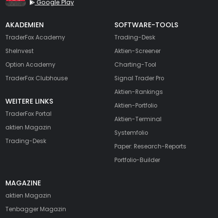
Google Play
AKADEMIEN
SOFTWARE-TOOLS
TraderFox Academy
Trading-Desk
SheInvest
Aktien-Screener
Option Academy
Charting-Tool
TraderFox Clubhouse
Signal Trader Pro
Aktien-Rankings
WEITERE LINKS
Aktien-Portfolio
TraderFox Portal
Aktien-Terminal
aktien Magazin
Systemfolio
Trading-Desk
Paper: Research-Reports
Portfolio-Builder
MAGAZINE
aktien
Magazin
Tenbagger Magazin