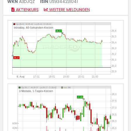
WKN
A3DJQZ
ISIN
US9344231041
AKTIENKURS
WEITERE MELDUNGEN