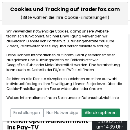
Cookies und Tracking auf traderfox.com
(Bitte wählen Sie Ihre Cookie-Einstellungen)
Nachrichten
Wir verwenden notwendige Cookies, damit unsere Website
technisch funktioniert. Mit Ihrer Einwilligung verwenden wir
außerdem Dienste von Partnern, z. B. für eingebettete YouTube-
Videos, Reichweitenmessung und personalisierte Werbung.
TraderFox
Nachrichten
dpa-AFX Compact
Dabei können Informationen auf Ihrem Gerät gespeichert oder
French Open wandern nicht ins Pay-TV
ausgelesen und Nutzungsdaten an Drittanbieter wie
Google/YouTube oder Meta übermittelt werden. Eine Verarbeitung
kann auch außerhalb der EU/des EWR stattfinden.
dpa-AFX Compact
Sie können alle Dienste akzeptieren, ablehnen oder Ihre Auswahl
individuell festlegen. Ihre Einwilligung können Sie jederzeit über die
ÜBERSICHT
DPA-AFX PROFEED
DPA-AFX COMPACT
Cookie-Einstellungen
im Footer widerrufen oder ändern.
NEWSBOT
Weitere Informationen finden Sie in unserer
Datenschutzrichtlinie
.
Einstellungen
Nur Notwendige
Alle akzeptieren
French Open wandern nicht
08.06.2025
ins Pay-TV
um 14:39 Uhr