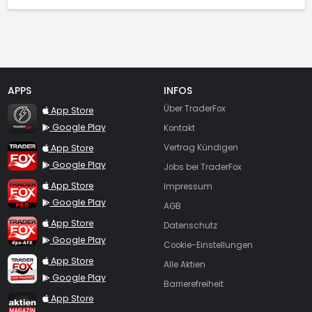
APPS
INFOS
TraderFox Flash
Über TraderFox
App Store
Google Play
Kontakt
TraderFox App
App Store
Vertrag Kündigen
Google Play
Jobs bei TraderFox
TraderFox Pro
App Store
Impressum
Google Play
AGB
TraderFox dpa-AFX ProFeed
App Store
Datenschutz
Google Play
Cookie-Einstellungen
TraderFox Live Trading
App Store
Alle Aktien
Google Play
Barrierefreiheit
TraderFox aktien Magazin
App Store