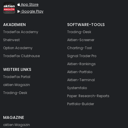
TraderFox aktien Magazin
App Store
Google Play
AKADEMIEN
SOFTWARE-TOOLS
TraderFox Academy
Trading-Desk
SheInvest
Aktien-Screener
Option Academy
Charting-Tool
TraderFox Clubhouse
Signal Trader Pro
Aktien-Rankings
WEITERE LINKS
Aktien-Portfolio
TraderFox Portal
Aktien-Terminal
aktien Magazin
Systemfolio
Trading-Desk
Paper: Research-Reports
Portfolio-Builder
MAGAZINE
aktien
Magazin