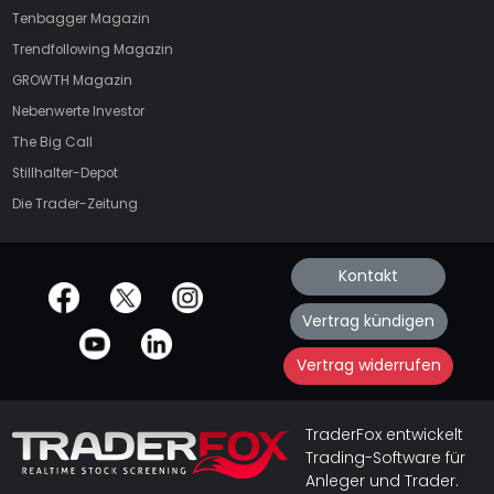
Tenbagger Magazin
Trendfollowing Magazin
GROWTH
Magazin
Nebenwerte Investor
The Big Call
Stillhalter-Depot
Die Trader-Zeitung
Kontakt
offizielle Social Media-Accounts
Vertrag kündigen
Vertrag widerrufen
TraderFox entwickelt
Trading-Software für
Anleger und Trader.