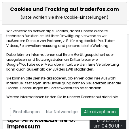
Cookies und Tracking auf traderfox.com
(Bitte wählen Sie Ihre Cookie-Einstellungen)
Nachrichten
Wir verwenden notwendige Cookies, damit unsere Website
technisch funktioniert. Mit Ihrer Einwilligung verwenden wir
außerdem Dienste von Partnern, z. B. für eingebettete YouTube-
Videos, Reichweitenmessung und personalisierte Werbung.
TraderFox
Nachrichten
dpa-AFX Compact
Dabei können Informationen auf Ihrem Gerät gespeichert oder
dpa-AFX KUNDEN-INFO: Impressum
ausgelesen und Nutzungsdaten an Drittanbieter wie
Google/YouTube oder Meta übermittelt werden. Eine Verarbeitung
kann auch außerhalb der EU/des EWR stattfinden.
dpa-AFX Compact
Sie können alle Dienste akzeptieren, ablehnen oder Ihre Auswahl
individuell festlegen. Ihre Einwilligung können Sie jederzeit über die
ÜBERSICHT
DPA-AFX PROFEED
DPA-AFX COMPACT
Cookie-Einstellungen
im Footer widerrufen oder ändern.
NEWSBOT
Weitere Informationen finden Sie in unserer
Datenschutzrichtlinie
.
Einstellungen
Nur Notwendige
Alle akzeptieren
dpa-AFX KUNDEN-INFO:
12.06.2025
Impressum
um 04:50 Uhr