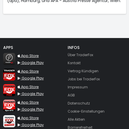
(dpa), Hamburg, und APA - Austria Presse Agentur, Wien.
APPS
INFOS
TraderFox Flash
Über TraderFox
App Store
Google Play
Kontakt
TraderFox App
App Store
Vertrag Kündigen
Google Play
Jobs bei TraderFox
TraderFox Pro
App Store
Impressum
Google Play
AGB
TraderFox dpa-AFX ProFeed
App Store
Datenschutz
Google Play
Cookie-Einstellungen
TraderFox Live Trading
App Store
Alle Aktien
Google Play
Barrierefreiheit