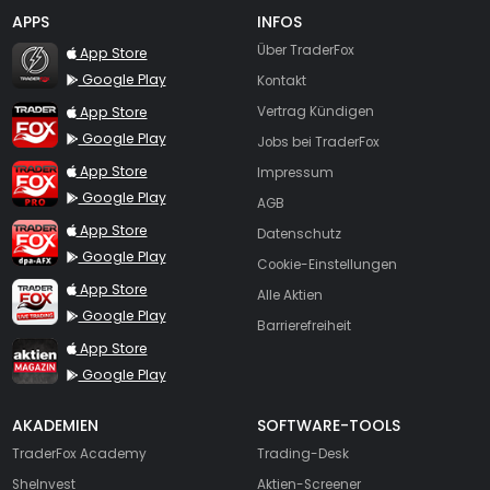
APPS
INFOS
TraderFox Flash
Über TraderFox
App Store
Google Play
Kontakt
TraderFox App
App Store
Vertrag Kündigen
Google Play
Jobs bei TraderFox
TraderFox Pro
App Store
Impressum
Google Play
AGB
TraderFox dpa-AFX ProFeed
App Store
Datenschutz
Google Play
Cookie-Einstellungen
TraderFox Live Trading
App Store
Alle Aktien
Google Play
Barrierefreiheit
TraderFox aktien Magazin
App Store
Google Play
AKADEMIEN
SOFTWARE-TOOLS
TraderFox Academy
Trading-Desk
SheInvest
Aktien-Screener