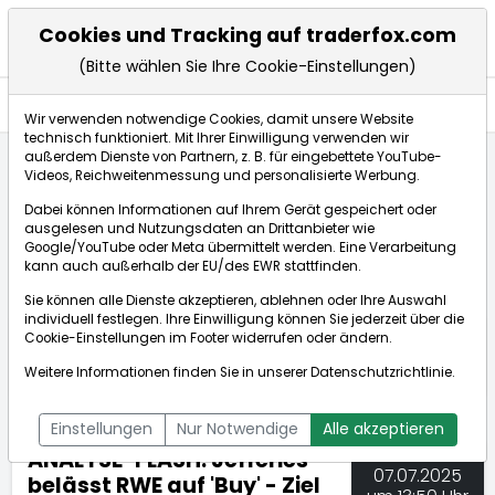
Cookies und Tracking auf traderfox.com
(Bitte wählen Sie Ihre Cookie-Einstellungen)
Nachrichten
Wir verwenden notwendige Cookies, damit unsere Website
technisch funktioniert. Mit Ihrer Einwilligung verwenden wir
außerdem Dienste von Partnern, z. B. für eingebettete YouTube-
Videos, Reichweitenmessung und personalisierte Werbung.
TraderFox
Nachrichten
dpa-AFX Compact
Dabei können Informationen auf Ihrem Gerät gespeichert oder
ANALYSE-FLASH: Jefferies belässt RWE auf 'Buy' - ...
ausgelesen und Nutzungsdaten an Drittanbieter wie
Google/YouTube oder Meta übermittelt werden. Eine Verarbeitung
kann auch außerhalb der EU/des EWR stattfinden.
dpa-AFX Compact
Sie können alle Dienste akzeptieren, ablehnen oder Ihre Auswahl
individuell festlegen. Ihre Einwilligung können Sie jederzeit über die
ÜBERSICHT
DPA-AFX PROFEED
DPA-AFX COMPACT
Cookie-Einstellungen
im Footer widerrufen oder ändern.
NEWSBOT
Weitere Informationen finden Sie in unserer
Datenschutzrichtlinie
.
Einstellungen
Nur Notwendige
Alle akzeptieren
ANALYSE-FLASH: Jefferies
07.07.2025
belässt RWE auf 'Buy' - Ziel