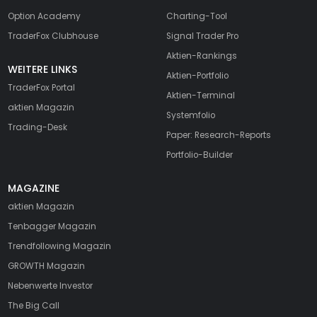
Option Academy
Charting-Tool
TraderFox Clubhouse
Signal Trader Pro
Aktien-Rankings
WEITERE LINKS
Aktien-Portfolio
TraderFox Portal
Aktien-Terminal
aktien Magazin
Systemfolio
Trading-Desk
Paper: Research-Reports
Portfolio-Builder
MAGAZINE
aktien
Magazin
Tenbagger Magazin
Trendfollowing Magazin
GROWTH
Magazin
Nebenwerte Investor
The Big Call