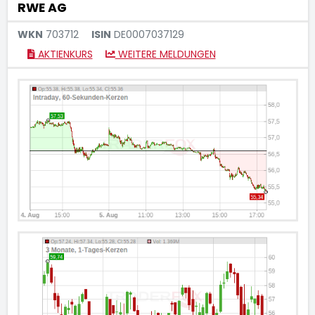
RWE AG
WKN
703712
ISIN
DE0007037129
AKTIENKURS
WEITERE MELDUNGEN