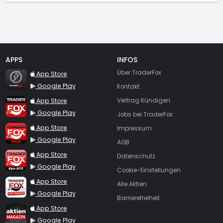
APPS
INFOS
TraderFox Flash
Über TraderFox
App Store
Google Play
Kontakt
TraderFox App
App Store
Vertrag Kündigen
Google Play
Jobs bei TraderFox
TraderFox Pro
App Store
Impressum
Google Play
AGB
TraderFox dpa-AFX ProFeed
App Store
Datenschutz
Google Play
Cookie-Einstellungen
TraderFox Live Trading
App Store
Alle Aktien
Google Play
Barrierefreiheit
TraderFox aktien Magazin
App Store
Google Play