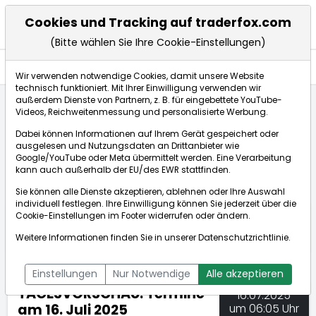
Cookies und Tracking auf traderfox.com
(Bitte wählen Sie Ihre Cookie-Einstellungen)
Nachrichten
Wir verwenden notwendige Cookies, damit unsere Website
technisch funktioniert. Mit Ihrer Einwilligung verwenden wir
außerdem Dienste von Partnern, z. B. für eingebettete YouTube-
Videos, Reichweitenmessung und personalisierte Werbung.
TraderFox
Nachrichten
dpa-AFX Compact
Dabei können Informationen auf Ihrem Gerät gespeichert oder
TAGESVORSCHAU: Termine am 16. Juli 2025
ausgelesen und Nutzungsdaten an Drittanbieter wie
Google/YouTube oder Meta übermittelt werden. Eine Verarbeitung
kann auch außerhalb der EU/des EWR stattfinden.
dpa-AFX Compact
Sie können alle Dienste akzeptieren, ablehnen oder Ihre Auswahl
individuell festlegen. Ihre Einwilligung können Sie jederzeit über die
ÜBERSICHT
DPA-AFX PROFEED
DPA-AFX COMPACT
Cookie-Einstellungen
im Footer widerrufen oder ändern.
NEWSBOT
Weitere Informationen finden Sie in unserer
Datenschutzrichtlinie
.
Einstellungen
Nur Notwendige
Alle akzeptieren
TAGESVORSCHAU: Termine
16.07.2025
am 16. Juli 2025
um 06:05 Uhr