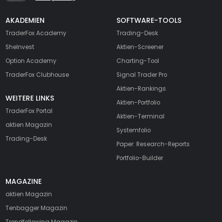
AKADEMIEN
SOFTWARE-TOOLS
TraderFox Academy
Trading-Desk
SheInvest
Aktien-Screener
Option Academy
Charting-Tool
TraderFox Clubhouse
Signal Trader Pro
Aktien-Rankings
WEITERE LINKS
Aktien-Portfolio
TraderFox Portal
Aktien-Terminal
aktien Magazin
Systemfolio
Trading-Desk
Paper: Research-Reports
Portfolio-Builder
MAGAZINE
aktien
Magazin
Tenbagger Magazin