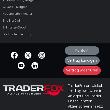
Trendfollowing Magazin
GROWTH
Magazin
Nebenwerte Investor
The Big Call
Stillhalter-Depot
Die Trader-Zeitung
Kontakt
offizielle Social Media-Accounts
Vertrag kündigen
Vertrag widerrufen
TraderFox entwickelt
Trading-Software für
Anleger und Trader.
Unser Echtzeit-
Aktienscreener setzt