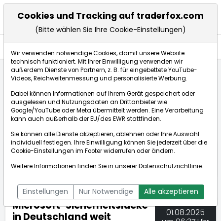
Cookies und Tracking auf traderfox.com
(Bitte wählen Sie Ihre Cookie-Einstellungen)
Nachrichten
Wir verwenden notwendige Cookies, damit unsere Website
technisch funktioniert. Mit Ihrer Einwilligung verwenden wir
außerdem Dienste von Partnern, z. B. für eingebettete YouTube-
Videos, Reichweitenmessung und personalisierte Werbung.
TraderFox
Nachrichten
dpa-AFX Compact
Dabei können Informationen auf Ihrem Gerät gespeichert oder
Microsoft-Sicherheitslücke in Deutschland weit ve...
ausgelesen und Nutzungsdaten an Drittanbieter wie
Google/YouTube oder Meta übermittelt werden. Eine Verarbeitung
kann auch außerhalb der EU/des EWR stattfinden.
dpa-AFX Compact
Sie können alle Dienste akzeptieren, ablehnen oder Ihre Auswahl
individuell festlegen. Ihre Einwilligung können Sie jederzeit über die
ÜBERSICHT
DPA-AFX PROFEED
DPA-AFX COMPACT
Cookie-Einstellungen
im Footer widerrufen oder ändern.
NEWSBOT
Weitere Informationen finden Sie in unserer
Datenschutzrichtlinie
.
Einstellungen
Nur Notwendige
Alle akzeptieren
Microsoft-Sicherheitslücke
01.08.2025
in Deutschland weit