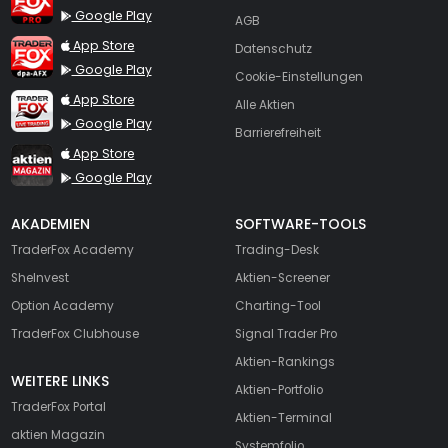
Google Play
AGB
TraderFox dpa-AFX ProFeed
App Store
Datenschutz
Google Play
Cookie-Einstellungen
TraderFox Live Trading
App Store
Alle Aktien
Google Play
Barrierefreiheit
TraderFox aktien Magazin
App Store
Google Play
AKADEMIEN
SOFTWARE-TOOLS
TraderFox Academy
Trading-Desk
SheInvest
Aktien-Screener
Option Academy
Charting-Tool
TraderFox Clubhouse
Signal Trader Pro
Aktien-Rankings
WEITERE LINKS
Aktien-Portfolio
TraderFox Portal
Aktien-Terminal
aktien Magazin
Systemfolio