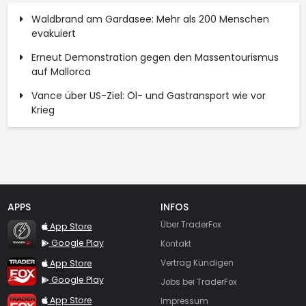
Waldbrand am Gardasee: Mehr als 200 Menschen
evakuiert
Erneut Demonstration gegen den Massentourismus
auf Mallorca
Vance über US-Ziel: Öl- und Gastransport wie vor
Krieg
APPS
INFOS
TraderFox Flash
Über TraderFox
App Store
Google Play
Kontakt
TraderFox App
App Store
Vertrag Kündigen
Google Play
Jobs bei TraderFox
TraderFox Pro
App Store
Impressum