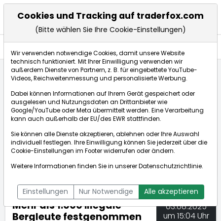
Cookies und Tracking auf traderfox.com
(Bitte wählen Sie Ihre Cookie-Einstellungen)
Nachrichten
Wir verwenden notwendige Cookies, damit unsere Website
technisch funktioniert. Mit Ihrer Einwilligung verwenden wir
außerdem Dienste von Partnern, z. B. für eingebettete YouTube-
Videos, Reichweitenmessung und personalisierte Werbung.
TraderFox
Nachrichten
dpa-AFX Compact
Dabei können Informationen auf Ihrem Gerät gespeichert oder
Mehr als 1.000 illegale Bergleute festgenommen
ausgelesen und Nutzungsdaten an Drittanbieter wie
Google/YouTube oder Meta übermittelt werden. Eine Verarbeitung
kann auch außerhalb der EU/des EWR stattfinden.
dpa-AFX Compact
Sie können alle Dienste akzeptieren, ablehnen oder Ihre Auswahl
individuell festlegen. Ihre Einwilligung können Sie jederzeit über die
ÜBERSICHT
DPA-AFX PROFEED
DPA-AFX COMPACT
Cookie-Einstellungen
im Footer widerrufen oder ändern.
NEWSBOT
Weitere Informationen finden Sie in unserer
Datenschutzrichtlinie
.
Einstellungen
Nur Notwendige
Alle akzeptieren
Mehr als 1.000 illegale
03.08.2025
Bergleute festgenommen
um 15:04 Uhr