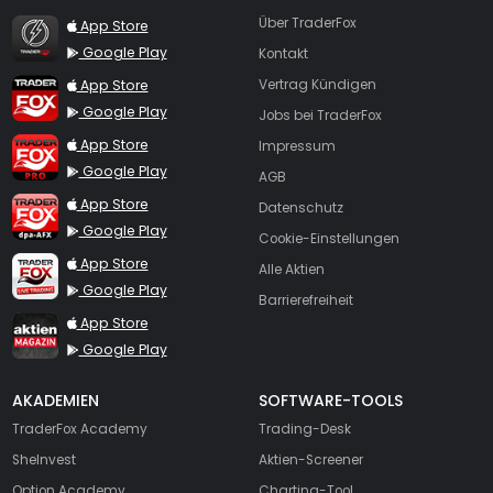
TraderFox Flash
Über TraderFox
App Store
Google Play
Kontakt
TraderFox App
App Store
Vertrag Kündigen
Google Play
Jobs bei TraderFox
TraderFox Pro
App Store
Impressum
Google Play
AGB
TraderFox dpa-AFX ProFeed
App Store
Datenschutz
Google Play
Cookie-Einstellungen
TraderFox Live Trading
App Store
Alle Aktien
Google Play
Barrierefreiheit
TraderFox aktien Magazin
App Store
Google Play
AKADEMIEN
SOFTWARE-TOOLS
TraderFox Academy
Trading-Desk
SheInvest
Aktien-Screener
Option Academy
Charting-Tool