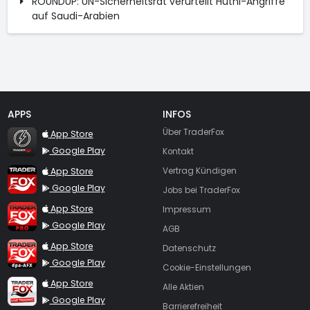
ROUNDUP: UN-Sicherheitsrat verurteilt Huthi-Angriffe
auf Saudi-Arabien
APPS
INFOS
TraderFox Flash
Über TraderFox
App Store
Google Play
Kontakt
TraderFox App
App Store
Vertrag Kündigen
Google Play
Jobs bei TraderFox
TraderFox Pro
App Store
Impressum
Google Play
AGB
TraderFox dpa-AFX ProFeed
App Store
Datenschutz
Google Play
Cookie-Einstellungen
TraderFox Live Trading
App Store
Alle Aktien
Google Play
Barrierefreiheit