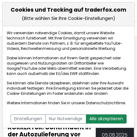
Cookies und Tracking auf traderfox.com
(Bitte wählen Sie Ihre Cookie-Einstellungen)
Nachrichten
Wir verwenden notwendige Cookies, damit unsere Website
technisch funktioniert. Mit Ihrer Einwilligung verwenden wir
außerdem Dienste von Partnern, z. B. für eingebettete YouTube-
Videos, Reichweitenmessung und personalisierte Werbung.
TraderFox
Nachrichten
dpa-AFX Compact
Dabei können Informationen auf Ihrem Gerät gespeichert oder
KORREKTUR: Conti macht in der Autozulieferung vor ...
ausgelesen und Nutzungsdaten an Drittanbieter wie
Google/YouTube oder Meta übermittelt werden. Eine Verarbeitung
kann auch außerhalb der EU/des EWR stattfinden.
dpa-AFX Compact
Sie können alle Dienste akzeptieren, ablehnen oder Ihre Auswahl
individuell festlegen. Ihre Einwilligung können Sie jederzeit über die
ÜBERSICHT
DPA-AFX PROFEED
DPA-AFX COMPACT
Cookie-Einstellungen
im Footer widerrufen oder ändern.
NEWSBOT
Weitere Informationen finden Sie in unserer
Datenschutzrichtlinie
.
Einstellungen
Nur Notwendige
Alle akzeptieren
KORREKTUR: Conti macht in
der Autozulieferung vor
05.08.2025