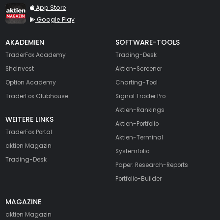
TraderFox aktien Magazin
App Store
Google Play
AKADEMIEN
SOFTWARE-TOOLS
TraderFox Academy
Trading-Desk
SheInvest
Aktien-Screener
Option Academy
Charting-Tool
TraderFox Clubhouse
Signal Trader Pro
Aktien-Rankings
WEITERE LINKS
Aktien-Portfolio
TraderFox Portal
Aktien-Terminal
aktien Magazin
Systemfolio
Trading-Desk
Paper: Research-Reports
Portfolio-Builder
MAGAZINE
aktien
Magazin