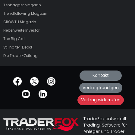
Tenbagger Magazin
Trendfollowing Magazin
GROWTH
Magazin
Nebenwerte Investor
The Big Call
Stillhalter-Depot
Die Trader-Zeitung
Kontakt
offizielle Social Media-Accounts
Vertrag kündigen
Vertrag widerrufen
TraderFox entwickelt
Trading-Software für
Anleger und Trader.