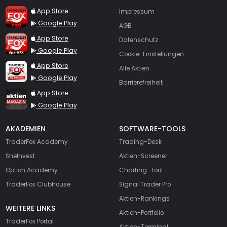
TraderFox Pro
App Store
Impressum
Google Play
AGB
TraderFox dpa-AFX ProFeed
App Store
Datenschutz
Google Play
Cookie-Einstellungen
TraderFox Live Trading
App Store
Alle Aktien
Google Play
Barrierefreiheit
TraderFox aktien Magazin
App Store
Google Play
AKADEMIEN
SOFTWARE-TOOLS
TraderFox Academy
Trading-Desk
SheInvest
Aktien-Screener
Option Academy
Charting-Tool
TraderFox Clubhouse
Signal Trader Pro
Aktien-Rankings
WEITERE LINKS
Aktien-Portfolio
TraderFox Portal