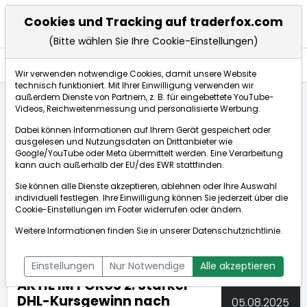
Cookies und Tracking auf traderfox.com
(Bitte wählen Sie Ihre Cookie-Einstellungen)
Nachrichten
Wir verwenden notwendige Cookies, damit unsere Website
technisch funktioniert. Mit Ihrer Einwilligung verwenden wir
außerdem Dienste von Partnern, z. B. für eingebettete YouTube-
Videos, Reichweitenmessung und personalisierte Werbung.
TraderFox
Nachrichten
dpa-AFX Compact
Dabei können Informationen auf Ihrem Gerät gespeichert oder
AKTIE IM FOKUS 2: Starker DHL-Kursgewinn nach Quar...
ausgelesen und Nutzungsdaten an Drittanbieter wie
Google/YouTube oder Meta übermittelt werden. Eine Verarbeitung
kann auch außerhalb der EU/des EWR stattfinden.
dpa-AFX Compact
Sie können alle Dienste akzeptieren, ablehnen oder Ihre Auswahl
individuell festlegen. Ihre Einwilligung können Sie jederzeit über die
ÜBERSICHT
DPA-AFX PROFEED
DPA-AFX COMPACT
Cookie-Einstellungen
im Footer widerrufen oder ändern.
NEWSBOT
Weitere Informationen finden Sie in unserer
Datenschutzrichtlinie
.
Einstellungen
Nur Notwendige
Alle akzeptieren
AKTIE IM FOKUS 2: Starker
DHL-Kursgewinn nach
05.08.2025