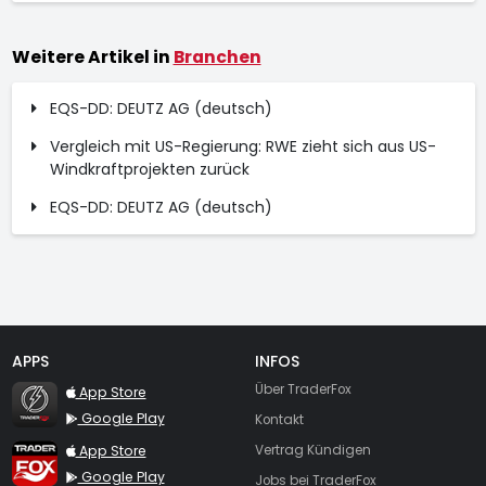
Weitere Artikel in
Branchen
EQS-DD: DEUTZ AG (deutsch)
Vergleich mit US-Regierung: RWE zieht sich aus US-
Windkraftprojekten zurück
EQS-DD: DEUTZ AG (deutsch)
APPS
INFOS
TraderFox Flash
Über TraderFox
App Store
Google Play
Kontakt
TraderFox App
App Store
Vertrag Kündigen
Google Play
Jobs bei TraderFox