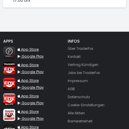
17.00 Uhr
APPS
INFOS
TraderFox Flash
Über TraderFox
App Store
Google Play
Kontakt
TraderFox App
App Store
Vertrag Kündigen
Google Play
Jobs bei TraderFox
TraderFox Pro
App Store
Impressum
Google Play
AGB
TraderFox dpa-AFX ProFeed
App Store
Datenschutz
Google Play
Cookie-Einstellungen
TraderFox Live Trading
App Store
Alle Aktien
Google Play
Barrierefreiheit
TraderFox aktien Magazin
App Store