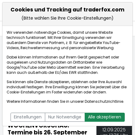
Cookies und Tracking auf traderfox.com
(Bitte wählen Sie Ihre Cookie-Einstellungen)
Nachrichten
Wir verwenden notwendige Cookies, damit unsere Website
technisch funktioniert. Mit Ihrer Einwilligung verwenden wir
außerdem Dienste von Partnern, z. B. für eingebettete YouTube-
Videos, Reichweitenmessung und personalisierte Werbung.
TraderFox
Nachrichten
dpa-AFX Compact
Dabei können Informationen auf Ihrem Gerät gespeichert oder
WOCHENVORSCHAU: Termine bis 26. September 2025
ausgelesen und Nutzungsdaten an Drittanbieter wie
Google/YouTube oder Meta übermittelt werden. Eine Verarbeitung
kann auch außerhalb der EU/des EWR stattfinden.
dpa-AFX Compact
Sie können alle Dienste akzeptieren, ablehnen oder Ihre Auswahl
individuell festlegen. Ihre Einwilligung können Sie jederzeit über die
ÜBERSICHT
DPA-AFX PROFEED
DPA-AFX COMPACT
Cookie-Einstellungen
im Footer widerrufen oder ändern.
NEWSBOT
Weitere Informationen finden Sie in unserer
Datenschutzrichtlinie
.
Einstellungen
Nur Notwendige
Alle akzeptieren
WOCHENVORSCHAU:
12.09.2025
Termine bis 26. September