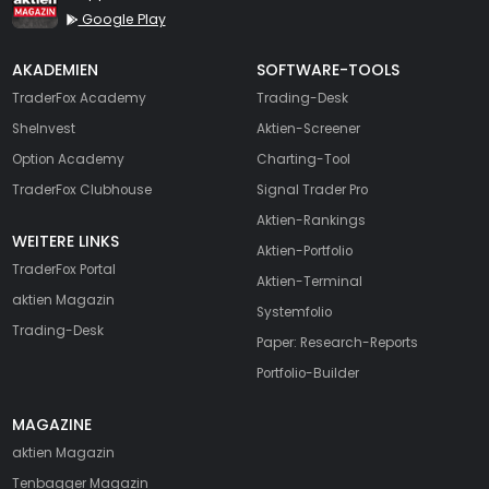
Google Play
AKADEMIEN
SOFTWARE-TOOLS
TraderFox Academy
Trading-Desk
SheInvest
Aktien-Screener
Option Academy
Charting-Tool
TraderFox Clubhouse
Signal Trader Pro
Aktien-Rankings
WEITERE LINKS
Aktien-Portfolio
TraderFox Portal
Aktien-Terminal
aktien Magazin
Systemfolio
Trading-Desk
Paper: Research-Reports
Portfolio-Builder
MAGAZINE
aktien
Magazin
Tenbagger Magazin